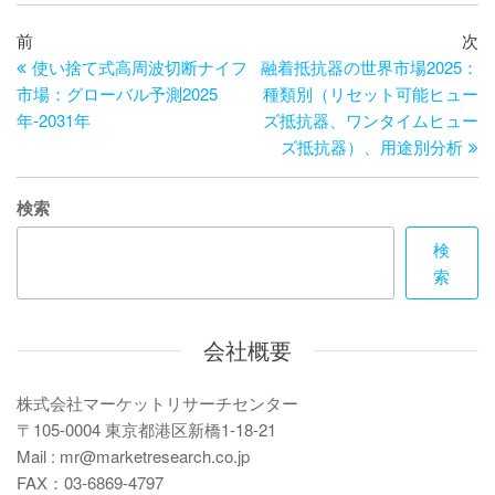
投
過
次
前
次
去
の
使い捨て式高周波切断ナイフ
融着抵抗器の世界市場2025：
稿
の
投
市場：グローバル予測2025
種類別（リセット可能ヒュー
ナ
投
稿
年-2031年
ズ抵抗器、ワンタイムヒュー
ビ
稿
ズ抵抗器）、用途別分析
ゲ
検索
ー
検
シ
索
ョ
ン
会社概要
株式会社マーケットリサーチセンター
〒105-0004 東京都港区新橋1-18-21
Mail : mr@marketresearch.co.jp
FAX：03-6869-4797