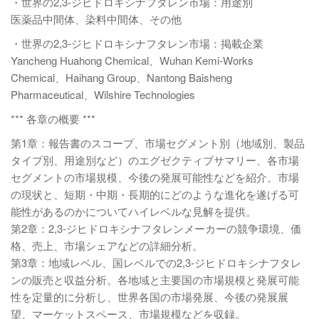
・世界の2,3-ジヒドロキシナフタレン市場：用途別
医薬品中間体、染料中間体、その他
・世界の2,3-ジヒドロキシナフタレン市場：掲載企業
Yancheng Huahong Chemical、Wuhan Kemi-Works
Chemical、Haihang Group、Nantong Baisheng
Pharmaceutical、Wilshire Technologies
*** 各章の概要 ***
第1章：報告書のスコープ、市場セグメント別（地域別、製品
タイプ別、用途別など）のエグゼクティブサマリー、各市場
セグメントの市場規模、今後の発展可能性などを紹介。市場
の現状と、短期・中期・長期的にどのような進化を遂げる可
能性があるのかについてハイレベルな見解を提供。
第2章：2,3-ジヒドロキシナフタレンメーカーの競争環境、価
格、売上、市場シェアなどの詳細分析。
第3章：地域レベル、国レベルでの2,3-ジヒドロキシナフタレ
ンの販売と収益分析。各地域と主要国の市場規模と発展可能
性を定量的に分析し、世界各国の市場発展、今後の発展展
望、マーケットスペース、市場規模などを収録。