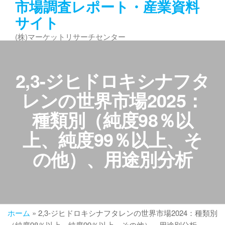
市場調査レポート・産業資料
コ
サイト
ン
テ
(株)マーケットリサーチセンター
ン
ツ
へ
2,3-ジヒドロキシナフタ
ス
キ
レンの世界市場2025：
ッ
種類別（純度98％以
プ
上、純度99％以上、そ
の他）、用途別分析
ホーム
»
2,3-ジヒドロキシナフタレンの世界市場2024：種類別
（純度98％以上、純度99％以上、その他）、用途別分析