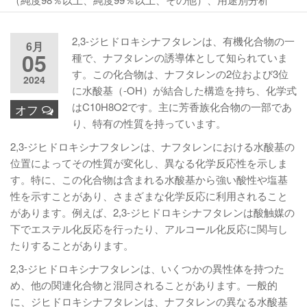
2,3-ジヒドロキシナフタレンは、有機化合物の一
6月
05
種で、ナフタレンの誘導体として知られていま
す。この化合物は、ナフタレンの2位および3位
2024
に水酸基（-OH）が結合した構造を持ち、化学式
はC10H8O2です。主に芳香族化合物の一部であ
オフ
り、特有の性質を持っています。
2,3-ジヒドロキシナフタレンは、ナフタレンにおける水酸基の
位置によってその性質が変化し、異なる化学反応性を示しま
す。特に、この化合物は含まれる水酸基から強い酸性や塩基
性を示すことがあり、さまざまな化学反応に利用されること
があります。例えば、2,3-ジヒドロキシナフタレンは酸触媒の
下でエステル化反応を行ったり、アルコール化反応に関与し
たりすることがあります。
2,3-ジヒドロキシナフタレンは、いくつかの異性体を持つた
め、他の関連化合物と混同されることがあります。一般的
に、ジヒドロキシナフタレンは、ナフタレンの異なる水酸基