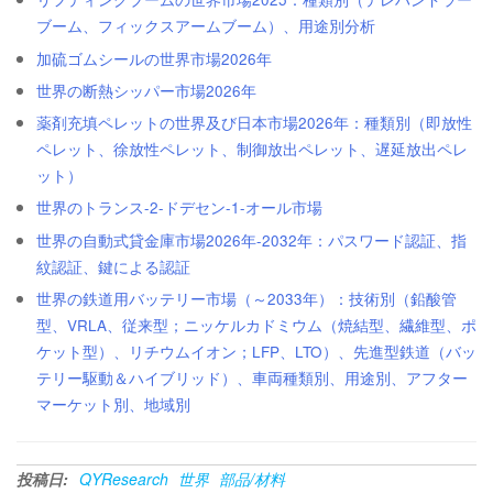
ブーム、フィックスアームブーム）、用途別分析
加硫ゴムシールの世界市場2026年
世界の断熱シッパー市場2026年
薬剤充填ペレットの世界及び日本市場2026年：種類別（即放性
ペレット、徐放性ペレット、制御放出ペレット、遅延放出ペレ
ット）
世界のトランス-2-ドデセン-1-オール市場
世界の自動式貸金庫市場2026年-2032年：パスワード認証、指
紋認証、鍵による認証
世界の鉄道用バッテリー市場（～2033年）：技術別（鉛酸管
型、VRLA、従来型；ニッケルカドミウム（焼結型、繊維型、ポ
ケット型）、リチウムイオン；LFP、LTO）、先進型鉄道（バッ
テリー駆動＆ハイブリッド）、車両種類別、用途別、アフター
マーケット別、地域別
投稿日:
QYResearch
世界
部品/材料