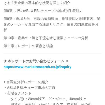
ける主要企業の基本的な状況を詳しく紹介
第8章 世界のABL＆PBLチューブの地域別生産能力
第9章：市場力学、市場の最新動向、推進要因と制限要因、業
界のメーカーが直面する課題とリスク、業界の関連政策を分
析
第10章：産業の上流と下流を含む産業チェーンの分析
第11章：レポートの要点と結論
★ 本レポートのお問い合わせフォーム ⇒
https://www.marketresearch.co.jp/inquiry
1 当調査分析レポートの紹介
・ABL＆PBLチューブ市場の定義
・市場セグメント
タイプ別：20mm以下、20〜40mm、40mm以上
用途別：医薬品、パーソナルケア、接着剤、その他