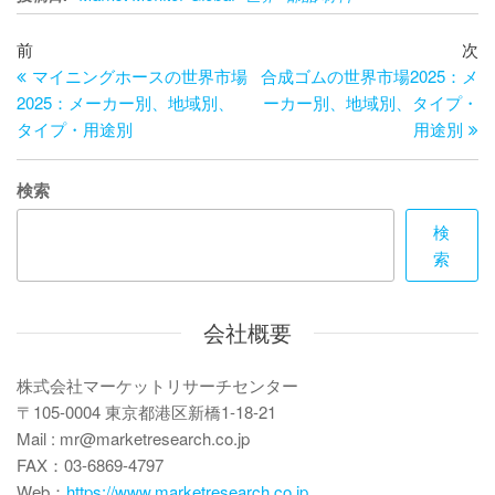
投
過
次
前
次
去
の
マイニングホースの世界市場
合成ゴムの世界市場2025：メ
稿
の
投
2025：メーカー別、地域別、
ーカー別、地域別、タイプ・
ナ
投
稿
タイプ・用途別
用途別
ビ
稿
ゲ
検索
ー
検
索
シ
ョ
会社概要
ン
株式会社マーケットリサーチセンター
〒105-0004 東京都港区新橋1-18-21
Mail : mr@marketresearch.co.jp
FAX：03-6869-4797
Web：
https://www.marketresearch.co.jp