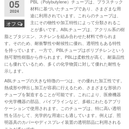
05
PBL（Polybutylene）チューブは、プラスチック
材料に基づいたチューブであり、さまざまな用
2024
途に利用されています。これらのチューブは、
主にその物性や加工特性によって分類されるこ
オフ
とが多いです。ABLチューブは、アクリル系の樹
脂とブタジエン、スチレンを組み合わせた材料で作られま
す。そのため、耐衝撃性や耐候性に優れ、透明性もある特性
を持っています。一方で、PBLチューブはポリブチレンという
熱可塑性樹脂から作られます。PBLは柔軟性が高く、耐薬品性
にも優れているため、多くの化学物質に対して優れた耐性を
示します。
ABLチューブの大きな特徴の一つは、その優れた加工性です。
熱成形や押出し加工が容易に行えるため、さまざまな形状の
チューブを製造することが可能です。これにより、医療機器
や光学機器の部品、パイプラインなど、多岐にわたるアプリ
ケーションで使用されます。このチューブは、特に高い透明
性を活かして、光学的な用途にも適しています。例えば、照
明器具のカバーやディスプレイ装置の透明部品に利用される
ことが多いです。