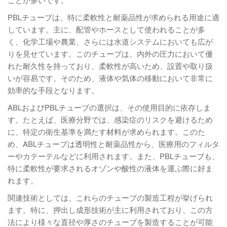
PBLチューブは、特に柔軟性と耐薬品性が求められる用途に適
しています。主に、配管やホースとして使われることが多
く、化学工場や農業、さらには水道システムにおいても広が
りを見せています。このチューブは、内外の圧力において優
れた耐久性を持っており、柔軟性が高いため、設置や取り扱
いが容易です。そのため、液体や気体の移動において非常に
効率的な手段となります。
ABLおよびPBLチューブの選択は、その使用目的に依存しま
す。たとえば、医療分野では、感染症のリスクを避けるため
に、特定の衛生基準を満たす材料が求められます。このた
め、ABLチューブは透明性と耐薬品性から、医療用のフィルタ
ーやカテーテルなどに利用されます。また、PBLチューブも、
特に柔軟性が要求されるオゾンや酸性の液体を運ぶ際に好ま
れます。
関連技術としては、これらのチューブの製造工程が挙げられ
ます。特に、押出し成形技術が主に利用されており、この方
法により様々な直径や厚さのチューブを製造することが可能