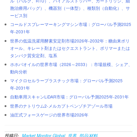
ル（バルク、RTU）、バイアルストッパー、カートリッジ、細
胞治療用バッグ）、機器別（一体型）、種類別（自動化）、サ
ービス別
コールドスプレーマーキングマシン市場：グローバル予測2025
年-2031年
世界の低温洗濯用酵素安定剤市場2026年-2032年：糖由来ポリ
オール、キレート剤またはセクエストラント、ポリマーまたは
タンパク質安定剤、塩系
ホホバオイルの世界市場（2026～2033）：市場規模、シェア、
動向分析
マイクロセルラープラスチック市場：グローバル予測2025
年-2031年
自動車用スキャンLiDAR市場：グローバル予測2025年-2031年
世界のナトリウム2-メルカプトベンゾチアゾール市場
油圧式フォースゲージの世界市場2026年
投稿日:
Market Monitor Global
世界
部品/材料