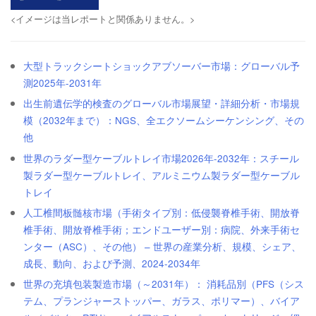
<イメージは当レポートと関係ありません。>
大型トラックシートショックアブソーバー市場：グローバル予
測2025年-2031年
出生前遺伝学的検査のグローバル市場展望・詳細分析・市場規
模（2032年まで）：NGS、全エクソームシーケンシング、その
他
世界のラダー型ケーブルトレイ市場2026年-2032年：スチール
製ラダー型ケーブルトレイ、アルミニウム製ラダー型ケーブル
トレイ
人工椎間板髄核市場（手術タイプ別：低侵襲脊椎手術、開放脊
椎手術、開放脊椎手術；エンドユーザー別：病院、外来手術セ
ンター（ASC）、その他） – 世界の産業分析、規模、シェア、
成長、動向、および予測、2024-2034年
世界の充填包装製造市場（～2031年）： 消耗品別（PFS（シス
テム、プランジャーストッパー、ガラス、ポリマー）、バイア