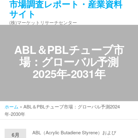
市場調査レポート・産業資料
コ
サイト
ン
テ
(株)マーケットリサーチセンター
ン
ツ
へ
ABL＆PBLチューブ市
ス
キ
場：グローバル予測
ッ
2025年-2031年
プ
ホーム
»
ABL＆PBLチューブ市場：グローバル予測2024
年-2030年
ABL（Acrylic Butadiene Styrene）および
6月