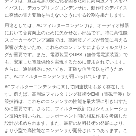
デンサは、直流電源の安定化を図るために高周波ノイズをバ
イパスし、デカップリングコンデンサは、動作中のデバイス
に突然の電力変動を与えないようにする役割を果たします。
用途としては、ACフィルターコンデンサは、オーディオ機器
において音質向上のために欠かせない部品です。特に高性能
スピーカーやアンプ回路では、高周波ノイズが音質に与える
影響が大きいため、これらのコンデンサによるフィルタリン
グが重要です。また、電源装置やUPS（無停電電源装置）で
も、安定した電源供給を実現するために使用されています。
さらに、通信機器においても、正確な信号伝送を行うため
に、ACフィルターコンデンサが用いられています。
ACフィルターコンデンサに関して関連技術も多く存在しま
す。例えば、高周波フィルタリング技術やEMI（電磁干渉）対
策技術は、これらのコンデンサの性能を最大限に引き出すた
めに重要です。さらに、フィルター設計にはシミュレーショ
ン技術が用いられ、コンポーネント間の相互作用を考慮した
設計が求められます。また、最新の材料技術の発展により、
より小型で高性能なコンデンサが開発されつつあります。こ