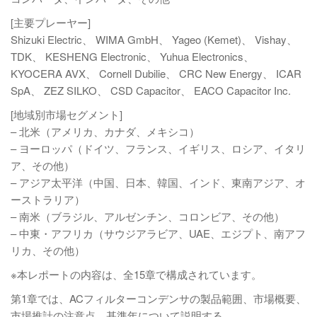
[主要プレーヤー]
Shizuki Electric、 WIMA GmbH、 Yageo (Kemet)、 Vishay、
TDK、 KESHENG Electronic、 Yuhua Electronics、
KYOCERA AVX、 Cornell Dubilie、 CRC New Energy、 ICAR
SpA、 ZEZ SILKO、 CSD Capacitor、 EACO Capacitor Inc.
[地域別市場セグメント]
– 北米（アメリカ、カナダ、メキシコ）
– ヨーロッパ（ドイツ、フランス、イギリス、ロシア、イタリ
ア、その他）
– アジア太平洋（中国、日本、韓国、インド、東南アジア、オ
ーストラリア）
– 南米（ブラジル、アルゼンチン、コロンビア、その他）
– 中東・アフリカ（サウジアラビア、UAE、エジプト、南アフ
リカ、その他）
※本レポートの内容は、全15章で構成されています。
第1章では、ACフィルターコンデンサの製品範囲、市場概要、
市場推計の注意点、基準年について説明する。