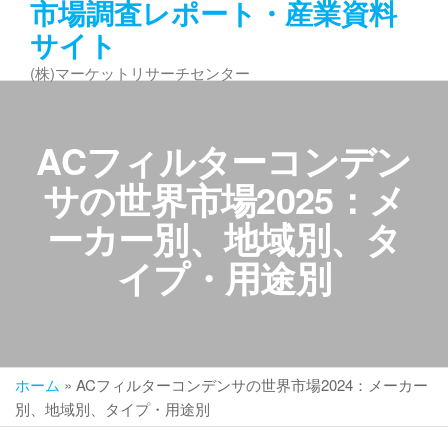
市場調査レポート・産業資料
コ
サイト
ン
テ
(株)マーケットリサーチセンター
ン
ツ
へ
ACフィルターコンデン
ス
キ
サの世界市場2025：メ
ッ
ーカー別、地域別、タ
プ
イプ・用途別
ホーム
»
ACフィルターコンデンサの世界市場2024：メーカー
別、地域別、タイプ・用途別