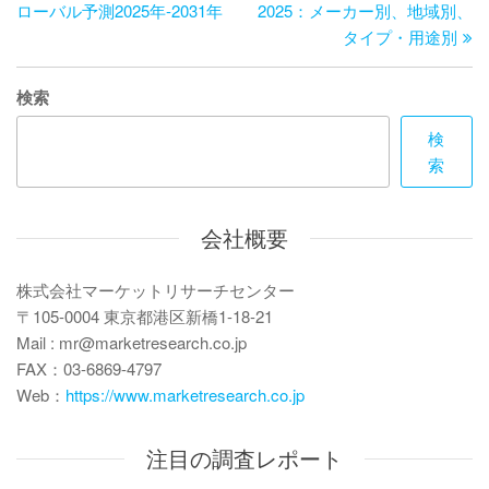
の
投
ローバル予測2025年-2031年
2025：メーカー別、地域別、
ナ
投
稿
タイプ・用途別
ビ
稿
ゲ
検索
ー
検
索
シ
ョ
会社概要
ン
株式会社マーケットリサーチセンター
〒105-0004 東京都港区新橋1-18-21
Mail : mr@marketresearch.co.jp
FAX：03-6869-4797
Web：
https://www.marketresearch.co.jp
注目の調査レポート