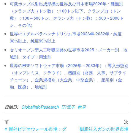
可変ポンプ式射出成形機の世界及び日本市場2026年：種類別
（クランプ力（トン数）：100トン以下、クランプ力（トン
数）：100～500トン、クランプ力（トン数）：500～2000ト
ン、その他）
世界のエチルパラベンナトリウム市場2026年-2032年：純度
98%以上、純度99%以上
セミオープン型人工呼吸回路の世界市場2025：メーカー別、地
域別、タイプ・用途別
世界のERPソフトウェア市場（2026年～2033年）：導入形態別
（オンプレミス、クラウド）、機能別（財務、人事、サプライ
チェーン）、企業規模別（大企業、中堅企業）、産業別（金
融、医療）、地域別
投稿日:
GlobalInfoResearch
IT/電子
世界
投
過
次
前
次
去
の
屋外ビデオウォール市場：グ
樹脂注入ガンの世界市場
稿