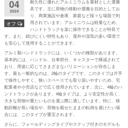
04
耐久性に優れたアルミニウムを素材とした運搬
具です。主に荷物の移動や運搬を目的としてお
2024
り、商業施設や倉庫、家庭など様々な場面で利
用されています。アルミニウムは軽量なため、
オフ
ハンドトラックを楽に操作できることが特長で
す。また、錆びにくい特性もあり、屋外や湿気の多い環境で
も安心して使用することができます。
アルミ製ハンドトラックには、いくつかの種類があります。
基本的には、ハンドル、台車部分、キャスターで構成されて
おり、用途に応じてさまざまなバリエーションが存在しま
す。最も一般的なのは、2輪のタイプです。このタイプは片手
で操作しやすく、狭いスペースでも取り扱いやすいため、宅
配業者や小売店などで広く使用されています。次に、4輪のハ
ンドトラックがあります。4輪タイプは、より安定性が高く、
大きな荷物や重たいものを運ぶ際に適しています。特に、移
動距離が長い場合や、荷物を載せたままの転倒を避けたい場
合には、このタイプが重宝されます。
さらに、フォールディングタイプやステップ付きのモデルも