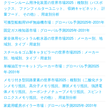
クリーンルーム用浄化装置の世界市場2025：種類別（パスボ
ックス、 ファンフィルターユニット、 収納キャビネット、 計
量フード、 その他）、用途別分析
可搬型船舶用VHF無線機市場：グローバル予測2025年-2031年
固定ガス検知器市場：グローバル予測2025年-2031年
家全体用セントラル軟水器の世界市場2025：メーカー別、地
域別、タイプ・用途別
スチール＆ゴム製キャタピラーの世界市場2025：メーカー
別、地域別、タイプ・用途別
単極油圧サーキットブレーカー市場：グローバル予測2025
年-2031年
メモリ付き型回路要素の世界市場2025：種類別（二酸化チタ
ンメモリ抵抗、高分子メモリ抵抗、層状メモリ抵抗、強誘電
体メモリ抵抗、カーボンナノチューブメモリ抵抗、スピント
ロニクスメモリ抵抗、その他）、用途別分析
家庭用暖房ボイラー市場：グローバル予測2025年-2031年