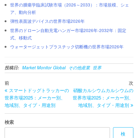
世界の腫瘍学臨床試験市場（2026～2033）：市場規模、シェ
ア、動向分析
弾性表面波デバイスの世界市場2026年
世界のドローン自動充電ハンガー市場2026年-2032年：固定
式、移動式
ウォータージェットプラスチック切断機の世界市場2026年
投稿日:
Market Monitor Global
その他産業
世界
投
過
次
前
次
去
の
スマートドッグトラッカーの
硝酸カルシウムカルシウムの
稿
の
投
世界市場2025：メーカー別、
世界市場2025：メーカー別、
ナ
投
稿
地域別、タイプ・用途別
地域別、タイプ・用途別
ビ
稿
ゲ
検索
ー
検