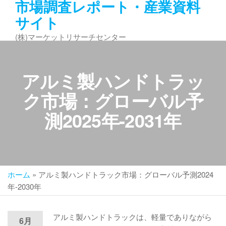
市場調査レポート・産業資料
コ
サイト
ン
テ
(株)マーケットリサーチセンター
ン
ツ
へ
アルミ製ハンドトラッ
ス
キ
ク市場：グローバル予
ッ
測2025年-2031年
プ
ホーム
»
アルミ製ハンドトラック市場：グローバル予測2024
年-2030年
アルミ製ハンドトラックは、軽量でありながら
6月