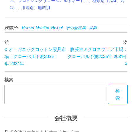
ム、プロピレングリコールアルギネート）、種類別（高M、高
G）、用途別、地域別
投稿日:
Market Monitor Global
その他産業
世界
投
過
次
前
次
去
の
オーガニックコットン寝具市
膨張性ミクロスフェア市場：
稿
の
投
場：グローバル予測2025
グローバル予測2025年-2031年
ナ
投
稿
年-2031年
ビ
稿
ゲ
検索
ー
検
索
シ
ョ
会社概要
ン
株式会社マーケットリサーチセンター