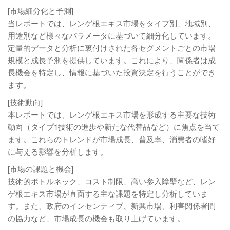
[市場細分化と予測]
当レポートでは、レンゲ根エキス市場をタイプ別、地域別、
用途別など様々なパラメータに基づいて細分化しています。
定量的データと分析に裏付けされた各セグメントごとの市場
規模と成長予測を提供しています。これにより、関係者は成
長機会を特定し、情報に基づいた投資決定を行うことができ
ます。
[技術動向]
本レポートでは、レンゲ根エキス市場を形成する主要な技術
動向（タイプ1技術の進歩や新たな代替品など）に焦点を当て
ます。これらのトレンドが市場成長、普及率、消費者の嗜好
に与える影響を分析します。
[市場の課題と機会]
技術的ボトルネック、コスト制限、高い参入障壁など、レン
ゲ根エキス市場が直面する主な課題を特定し分析していま
す。また、政府のインセンティブ、新興市場、利害関係者間
の協力など、市場成長の機会も取り上げています。