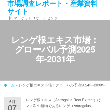
市場調査レポート・産業資料
コ
サイト
ン
テ
(株)マーケットリサーチセンター
ン
ツ
へ
レンゲ根エキス市場：
ス
キ
グローバル予測2025
ッ
年-2031年
プ
ホーム
»
レンゲ根エキス市場：グローバル予測2024年-2030年
レンゲ根エキス（Astragalus Root Extract）は、
6月
07
マメ科の植物であるレンゲ（Astragalus