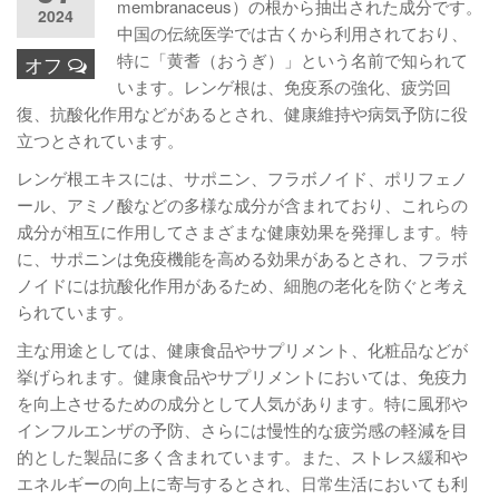
membranaceus）の根から抽出された成分です。
2024
中国の伝統医学では古くから利用されており、
特に「黄耆（おうぎ）」という名前で知られて
オフ
います。レンゲ根は、免疫系の強化、疲労回
復、抗酸化作用などがあるとされ、健康維持や病気予防に役
立つとされています。
レンゲ根エキスには、サポニン、フラボノイド、ポリフェノ
ール、アミノ酸などの多様な成分が含まれており、これらの
成分が相互に作用してさまざまな健康効果を発揮します。特
に、サポニンは免疫機能を高める効果があるとされ、フラボ
ノイドには抗酸化作用があるため、細胞の老化を防ぐと考え
られています。
主な用途としては、健康食品やサプリメント、化粧品などが
挙げられます。健康食品やサプリメントにおいては、免疫力
を向上させるための成分として人気があります。特に風邪や
インフルエンザの予防、さらには慢性的な疲労感の軽減を目
的とした製品に多く含まれています。また、ストレス緩和や
エネルギーの向上に寄与するとされ、日常生活においても利