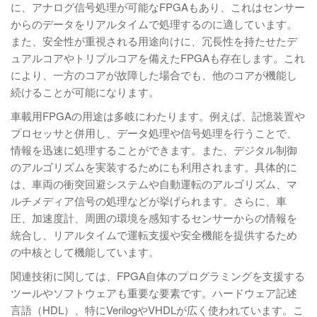
に、アナログ信号処理が可能なFPGAもあり、これはセンサー
からのデータをリアルタイムで処理するのに適しています。
また、安全性が重視される用途向けに、冗長性を持たせたデ
ュアルコアやトリプルコアを備えたFPGAも存在します。これ
により、一方のコアが故障した場合でも、他のコアが機能し
続けることが可能になります。
車載用FPGAの用途は多岐にわたります。例えば、記憶装置や
プロセッサと併用し、データ処理や信号処理を行うことで、
情報を迅速に処理することができます。また、デジタル制御
のアルゴリズムを実装するためにも利用されます。具体的に
は、車両の衝突回避システムや自動運転のアルゴリズム、マ
ルチメディア信号の処理などが挙げられます。さらに、車
圧、加速度計、周囲の環境を感知するセンサーからの情報を
統合し、リアルタイムで運転支援や安全機能を提供するため
の中核として機能しています。
関連技術に関しては、FPGA自体のプログラミングを支援する
ツールやソフトウェアも重要な要素です。ハードウェア記述
言語（HDL）、特にVerilogやVHDLが広く使われています。こ