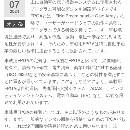
07
主に自動車の電子機器やシステムに使用される
プログラム可能なデジタル回路デバイスです。
2024
FPGAとは「Field Programmable Gate Array」の
略で、ユーザーがハードウェアの動作を柔軟に
オフ
プログラムできる特徴を持っています。車載環
境は過酷であり、高温や低温、振動、電磁干渉などに対する
耐性が要求されます。そのため、車載用FPGAは特に自動車産
業の厳しい基準に適合するように設計されています。
車載用FPGAの定義は、一般的なFPGAと比べて、温度範囲、
耐久性、信号の正確性、電力消費、商業用製品に対する認証
（ISO 26262などの安全基準に基づく）などの特性を満たすこ
とに重きが置かれています。このような特性により、車載用
FPGAは自動運転、先進運転支援システム（ADAS）、インフ
ォテインメントシステム、電気自動車（EV）など、広範な用
途で利用されています。
車載用FPGAの種類としては、主に以下のようなものがありま
す。まず、一般的なデジタル回路を構築するためのFPGAがあ
り、これは論理回路や演算処理のために用いられます。次