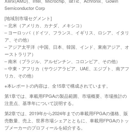
Xilinx(AMD)、Intel、Microchip、latTic、Achronix、Gowin
Semiconductor Corp
[地域別市場セグメント]
– 北米（アメリカ、カナダ、メキシコ）
– ヨーロッパ（ドイツ、フランス、イギリス、ロシア、イタリ
ア、その他）
– アジア太平洋（中国、日本、韓国、インド、東南アジア、オ
ーストラリア）
– 南米（ブラジル、アルゼンチン、コロンビア、その他）
– 中東・アフリカ（サウジアラビア、UAE、エジプト、南アフ
リカ、その他）
※本レポートの内容は、全15章で構成されています。
第1章では、車載用FPGAの製品範囲、市場概要、市場推計の
注意点、基準年について説明する。
第2章では、2019年から2024年までの車載用FPGAの価格、販
売数量、売上、世界市場シェアとともに、車載用FPGAのトッ
プメーカーのプロフィールを紹介する。