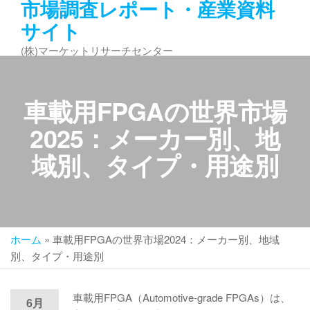
市場調査レポート・産業資料
コ
サイト
ン
テ
(株)マーケットリサーチセンター
ン
ツ
へ
車載用FPGAの世界市場
ス
キ
2025：メーカー別、地
ッ
域別、タイプ・用途別
プ
ホーム
»
車載用FPGAの世界市場2024：メーカー別、地域
別、タイプ・用途別
車載用FPGA（Automotive-grade FPGAs）は、
6月