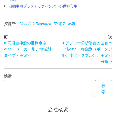
自動車用プラスチックバンパーの世界市場
投稿日:
GlobalInfoResearch
IT/電子
世界
投
過
次
前
次
去
の
商用自律船の世界市場
エアフロー分析装置の世界市
稿
の
投
2025：メーカー別、地域別、
場2025：種類別（ポータブ
ナ
投
稿
タイプ・用途別
ル、非ポータブル）、用途別
ビ
稿
分析
ゲ
検索
ー
検
シ
索
ョ
ン
会社概要