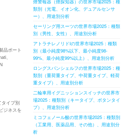
煙警報器（煙探知器）の世界市場2025：種
類別（光電、イオン化、デュアルセンサ
ー）、用途別分析
セーリング用スーツの世界市場2025：種類
別（男性、女性）、用途別分析
アトラチレノリドIの世界市場2025：種類
製品ポート
別（最小純度98%以下、最小純度98-
ti、
99%、最小純度99%以上）、用途別分析
AN
ロングスパンシェルフの世界市場2025：種
類別（重荷重タイプ、中荷重タイプ、軽荷
重タイプ）、用途別分析
二輪車用イグニッションスイッチの世界市
場2025：種類別（キータイプ、ボタンタイ
てタイプ別
プ）、用途別分析
ビジネスを
ミコフェノール酸の世界市場2025：種類別
（工業用、医薬品用、その他）、用途別分
析