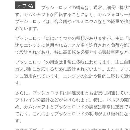
オフ
プッシュロッドの構造は、通常、細長い棒状
す。カムシャフトが回転することにより、カムフォロワー
プッシュロッドは、合金鋼やアルミニウムなどの軽量で強
れています。
プッシュロッドにはいくつかの種類がありますが、主に「
速なエンジンに使用されることが多く許容される負荷を処
て設計されており、特に高回転を必要とする競技車両など
プッシュロッドの用途は非常に多岐にわたります。主に自
ガス規制に対応するために設計されています。また、プッ
ンに適用されています。エンジンの設計や目的に応じて適
す。
さらに、プッシュロッドは関連技術とも密接に関連してい
ブトレインの設計などが挙げられます。特に、バルブの開
め、カムシャフトとプッシュロッドの調整は非常に重要で
ており、これによりプッシュロッドの制御がより複雑にな
す。