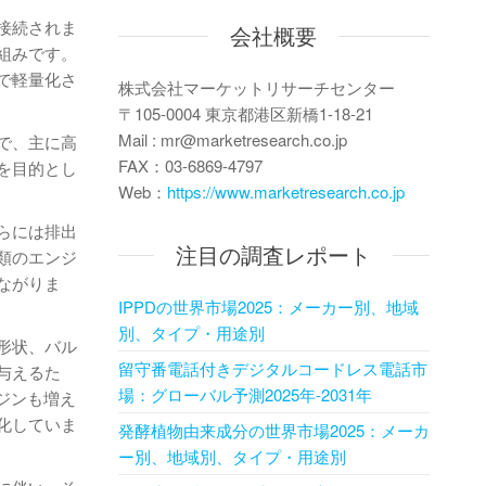
接続されま
会社概要
組みです。
で軽量化さ
株式会社マーケットリサーチセンター
〒105-0004 東京都港区新橋1-18-21
Mail : mr@marketresearch.co.jp
で、主に高
FAX：03-6869-4797
を目的とし
Web：
https://www.marketresearch.co.jp
らには排出
注目の調査レポート
類のエンジ
ながりま
IPPDの世界市場2025：メーカー別、地域
別、タイプ・用途別
形状、バル
留守番電話付きデジタルコードレス電話市
与えるた
場：グローバル予測2025年-2031年
ジンも増え
化していま
発酵植物由来成分の世界市場2025：メーカ
ー別、地域別、タイプ・用途別