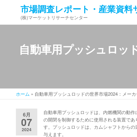
コ
市場調査レポート・産業資料
ン
(株)マーケットリサーチセンター
テ
ン
ツ
へ
自動車用プッシュロッド
ス
キ
ッ
プ
ホーム
»
自動車用プッシュロッドの世界市場2024：メー
自動車用プッシュロッドは、内燃機関の動作
6月
07
の開閉を制御するために使用される装置であ
す。プッシュロッドは、カムシャフトからの
2024
与えます。