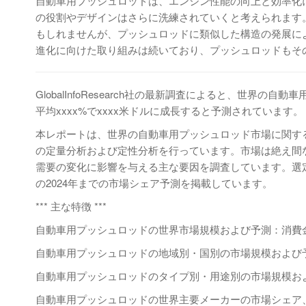
自動車用プッシュロッドは、エンジン性能の向上と効率化
の役割やデザインはさらに洗練されていくと考えられます
もしれませんが、プッシュロッドに類似した構造の発展に
進化に向けた取り組みは続いており、プッシュロッドもそ
GlobalInfoResearch社の最新調査によると、世界の
平均xxxx%でxxxx米ドルに成長すると予測されています。
本レポートは、世界の自動車用プッシュロッド市場に関す
の定量分析および定性分析を行っています。市場は絶え間
需要の変化に影響を与える主な要因を調査しています。選
の2024年までの市場シェア予測を掲載しています。
*** 主な特徴 ***
自動車用プッシュロッドの世界市場規模および予測：消費金額
自動車用プッシュロッドの地域別・国別の市場規模および予測
自動車用プッシュロッドのタイプ別・用途別の市場規模および
自動車用プッシュロッドの世界主要メーカーの市場シェア、売