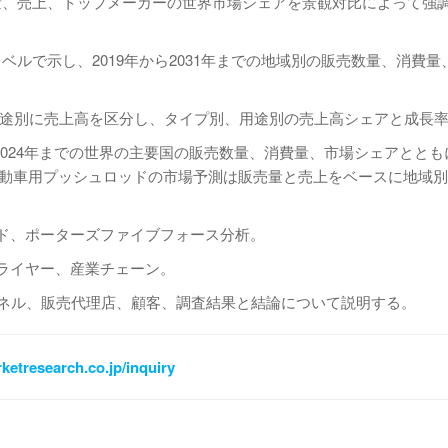
量、売上、トップメーカーの世界市場シェアを景観対比によって強
ルで示し、2019年から2031年までの地域別の販売数量、消費量
別、用途別に売上高を区分し、タイプ別、用途別の売上高シェアと成長
から2024年までの世界の主要国の販売数量、消費量、市場シェアとと
の自動車用プッシュロッドの市場予測は販売量と売上をベースに地域
ンド、ポーターズファイブフォース分析。
ライヤー、産業チェーン。
ャネル、販売代理店、顧客、調査結果と結論について説明する。
ketresearch.co.jp/inquiry