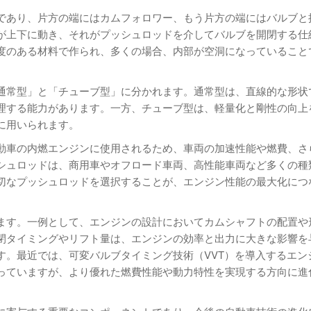
であり、片方の端にはカムフォロワー、もう片方の端にはバルブと
が上下に動き、それがプッシュロッドを介してバルブを開閉する仕
度のある材料で作られ、多くの場合、内部が空洞になっていること
通常型」と「チューブ型」に分かれます。通常型は、直線的な形状
理する能力があります。一方、チューブ型は、軽量化と剛性の向上
に用いられます。
動車の内燃エンジンに使用されるため、車両の加速性能や燃費、さ
シュロッドは、商用車やオフロード車両、高性能車両など多くの種
切なプッシュロッドを選択することが、エンジン性能の最大化につ
ます。一例として、エンジンの設計においてカムシャフトの配置や
閉タイミングやリフト量は、エンジンの効率と出力に大きな影響を
す。最近では、可変バルブタイミング技術（VVT）を導入するエン
っていますが、より優れた燃費性能や動力特性を実現する方向に進