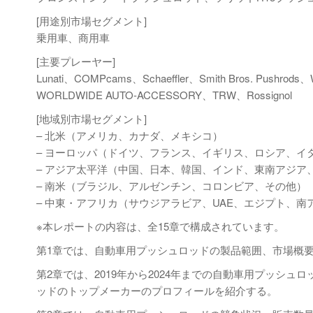
[用途別市場セグメント]
乗用車、商用車
[主要プレーヤー]
Lunati、COMPcams、Schaeffler、Smith Bros. Pushrods、W
WORLDWIDE AUTO-ACCESSORY、TRW、Rossignol
[地域別市場セグメント]
– 北米（アメリカ、カナダ、メキシコ）
– ヨーロッパ（ドイツ、フランス、イギリス、ロシア、イ
– アジア太平洋（中国、日本、韓国、インド、東南アジア
– 南米（ブラジル、アルゼンチン、コロンビア、その他）
– 中東・アフリカ（サウジアラビア、UAE、エジプト、南
※本レポートの内容は、全15章で構成されています。
第1章では、自動車用プッシュロッドの製品範囲、市場概
第2章では、2019年から2024年までの自動車用プッシ
ッドのトップメーカーのプロフィールを紹介する。