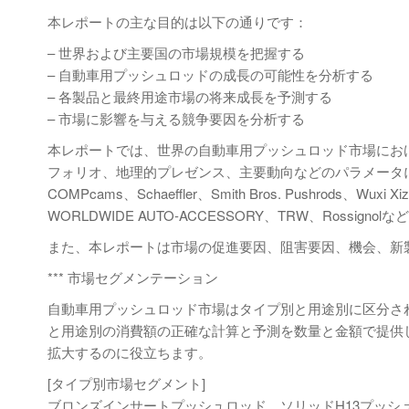
本レポートの主な目的は以下の通りです：
– 世界および主要国の市場規模を把握する
– 自動車用プッシュロッドの成長の可能性を分析する
– 各製品と最終用途市場の将来成長を予測する
– 市場に影響を与える競争要因を分析する
本レポートでは、世界の自動車用プッシュロッド市場にお
フォリオ、地理的プレゼンス、主要動向などのパラメータに
COMPcams、Schaeffler、Smith Bros. Pushrods、Wuxi Xiz
WORLDWIDE AUTO-ACCESSORY、TRW、Rossigno
また、本レポートは市場の促進要因、阻害要因、機会、新
*** 市場セグメンテーション
自動車用プッシュロッド市場はタイプ別と用途別に区分されま
と用途別の消費額の正確な計算と予測を数量と金額で提供
拡大するのに役立ちます。
[タイプ別市場セグメント]
ブロンズインサートプッシュロッド、ソリッドH13プッシ