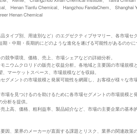
l、 Henan Tianfu Chemical、 Hangzhou FandaChem、 Shanghai Yi
eer Henan Chemical
製品タイプ別、用途別など）のエグゼクティブサマリー、各市場セ
短期・中期・長期的にどのような進化を遂げる可能性があるのかに
ーの競争環境、価格、売上、市場シェアなどの詳細分析。
ンモニウムクロリドの販売と収益分析。各地域と主要国の市場規模
望、マーケットスペース、市場規模などを収録。
場セグメントの市場規模と発展可能性を網羅し、お客様が様々な市
ン市場を見つけるのを助けるために各市場セグメントの市場規模と
の分析を提供。
、売上高、価格、粗利益率、製品紹介など、市場の主要企業の基本
限要因、業界のメーカーが直面する課題とリスク、業界の関連政策