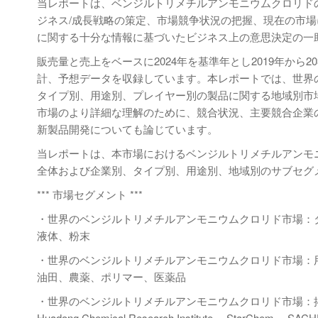
当レポートは、ベンジルトリメチルアンモニウムクロリド
ジネス/成長戦略の策定、市場競争状況の把握、現在の市
に関する十分な情報に基づいたビジネス上の意思決定の一
販売量と売上をベースに2024年を基準年とし2019年か
計、予想データを収録しています。本レポートでは、世界
タイプ別、用途別、プレイヤー別の製品に関する地域別市
市場のより詳細な理解のために、競合状況、主要競合企業
新製品開発についても論じています。
当レポートは、本市場におけるベンジルトリメチルアンモ
全体および企業別、タイプ別、用途別、地域別のサブセグ
*** 市場セグメント ***
・世界のベンジルトリメチルアンモニウムクロリド市場：
液体、粉末
・世界のベンジルトリメチルアンモニウムクロリド市場：
油田、農薬、ポリマー、医薬品
・世界のベンジルトリメチルアンモニウムクロリド市場：
Huadong Chemical Research Institute、 StarChem、 SACHE