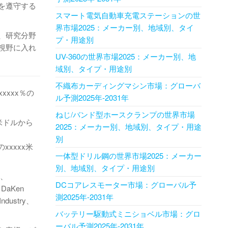
を遵守する
スマート電気自動車充電ステーションの世
界市場2025：メーカー別、地域別、タイ
、研究分野
プ・用途別
視野に入れ
UV-360の世界市場2025：メーカー別、地
域別、タイプ・用途別
不織布カーディングマシン市場：グローバ
xxxx％の
ル予測2025年-2031年
ねじ/バンド型ホースクランプの世界市場
x米ドルから
2025：メーカー別、地域別、タイプ・用途
別
xxxxx米
一体型ドリル鋼の世界市場2025：メーカー
別、地域別、タイプ・用途別
m、
DCコアレスモーター市場：グローバル予
n DaKen
測2025年-2031年
Industry、
バッテリー駆動式ミニショベル市場：グロ
ーバル予測2025年-2031年