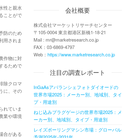
水性と親水
会社概要
ることがで
株式会社マーケットリサーチセンター
〒105-0004 東京都港区新橋1-18-21
予防のため
Mail : mr@marketresearch.co.jp
利用されま
FAX：03-6869-4797
Web：
https://www.marketresearch.co.jp
農作物に対
するためで
注目の調査レポート
排除クロマ
InGaAsアバランシェフォトダイオードの
うに、その
世界市場2025：メーカー別、地域別、タイ
プ・用途別
られていま
ねじ込みプラグゲージの世界市場2025：メ
農業や環境
ーカー別、地域別、タイプ・用途別
レイズボーリングマシン市場：グローバル
場合がある
予測2025年-2031年