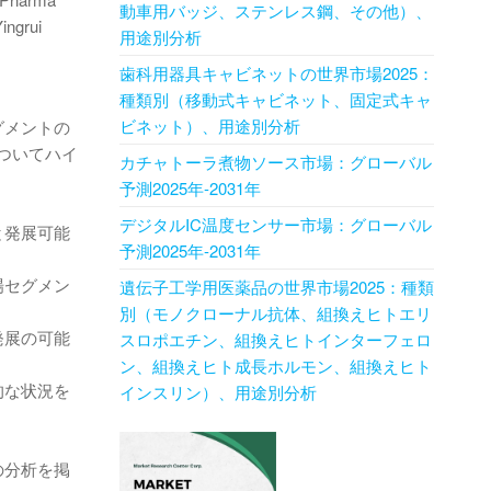
動車用バッジ、ステンレス鋼、その他）、
ngrui
用途別分析
歯科用器具キャビネットの世界市場2025：
種類別（移動式キャビネット、固定式キャ
ビネット）、用途別分析
グメントの
ついてハイ
カチャトーラ煮物ソース市場：グローバル
予測2025年-2031年
デジタルIC温度センサー市場：グローバル
と発展可能
予測2025年-2031年
場セグメン
遺伝子工学用医薬品の世界市場2025：種類
別（モノクローナル抗体、組換えヒトエリ
発展の可能
スロポエチン、組換えヒトインターフェロ
ン、組換えヒト成長ホルモン、組換えヒト
的な状況を
インスリン）、用途別分析
の分析を掲