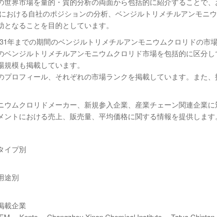
の世界市場を量的・質的分析の両面から包括的に紹介することで、
場における自社のポジションの分析、ベンジルトリメチルアンモニ
助となることを目的としています。
ら2031年までの期間のベンジルトリメチルアンモニウムクロリドの市
のベンジルトリメチルアンモニウムクロリド市場を包括的に区分し
場規模も掲載しています。
のプロフィール、それぞれの市場ランクを掲載しています。また、
ニウムクロリドメーカー、新規参入企業、産業チェーン関連企業に
メントにおける売上、販売量、平均価格に関する情報を提供します
タイプ別
用途別
掲載企業
M、 Kente、 Changzhou Xinan Chemical Institute、 Tatva Chintan