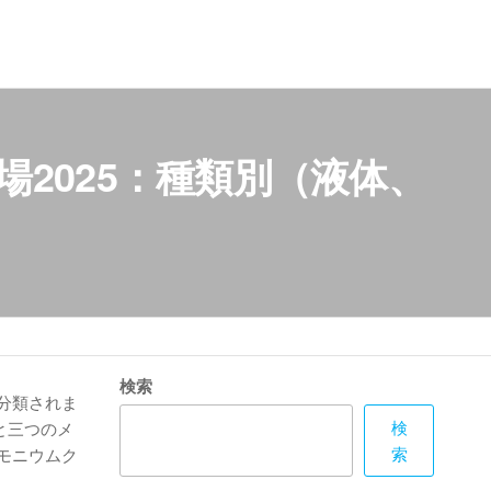
2025：種類別（液体、
検索
分類されま
検
と三つのメ
索
モニウムク