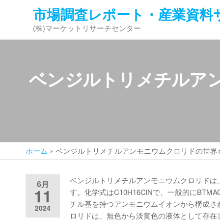
コ
市場調査レポート・産業資料
ン
(株)マーケットリサーチセンター
テ
ン
ツ
へ
ベンジルトリメチルアン
ス
キ
ッ
プ
ホーム
»
ベンジルトリメチルアンモニウムクロリドの世界市
ベンジルトリメチルアンモニウムクロリドは
6月
11
す。化学式はC10H16ClNで、一般的にB
チル基を持つアンモニウムイオンから構成さ
2024
ロリドは、無色から淡黄色の液体として存在