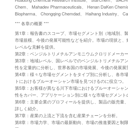
Chem、 Mahadev Pharmaceuticals、 Henan DaKen Chemica
Biopharma、 Chongqing Chemdad、 Haihang Industry、 Car
*** 各章の概要 ***
第1章：報告書のスコープ、市場セグメント別（地域別、
市場規模、今後の発展可能性などを紹介。市場の現状と、
レベルな見解を提供。
第2章：ベンジルトリメチルアンモニウムクロリドメーカ
第3章：地域レベル、国レベルでのベンジルトリメチルア
性を定量的に分析し、世界各国の市場発展、今後の発展展
第4章：様々な市場セグメントをタイプ別に分析し、各市
トにおけるブルーオーシャン市場を見つけるのに役立つ。
第5章：お客様が異なる川下市場におけるブルーオーシャ
性をカバー、アプリケーション別に様々な市場セグメント
第6章：主要企業のプロフィールを提供し、製品の販売量
詳しく紹介。
第7章：産業の上流と下流を含む産業チェーンを分析。
第8章：市場力学、市場の最新動向、市場の推進要因と制