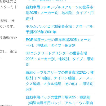
お客様のビ
ウムクロリド
自動車用フレキシブルスクリーンの世界市
場2025：メーカー別、地域別、タイプ・用
途別
場規模、推
ています。
ホルムアルデヒド測定器市場：グローバル
予測2025年-2031年
技術動向や
EGR温度センサの世界市場2025：メーカ
ー別、地域別、タイプ・用途別
対し、市場
3Dコンクリートプリンターの世界市場
。
2025：メーカー別、地域別、タイプ・用途
別
編組ケーブルスリーブの世界市場2025：種
類別（PET編組、ナイロン編組、ノーメッ
クス編組、メタル編組、その他）、用途別
分析
自動車用バッジの世界市場2025：種類別
（銅製自動車用バッジ、アルミニウム製自
 Pharma