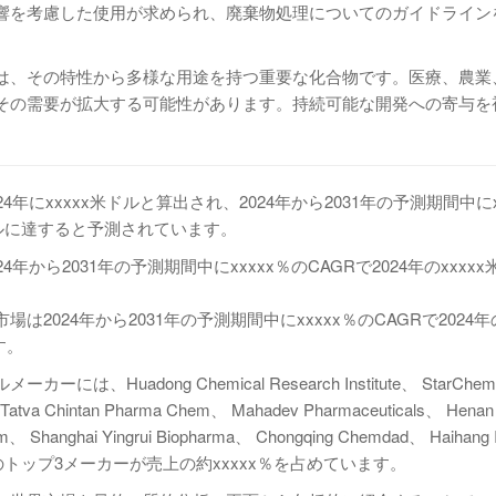
響を考慮した使用が求められ、廃棄物処理についてのガイドライン
は、その特性から多様な用途を持つ重要な化合物です。医療、農業
その需要が拡大する可能性があります。持続可能な開発への寄与を
にxxxxx米ドルと算出され、2024年から2031年の予測期間中にx
米ドルに達すると予測されています。
ら2031年の予測期間中にxxxxx％のCAGRで2024年のxxxx
24年から2031年の予測期間中にxxxxx％のCAGRで2024年の
す。
adong Chemical Research Institute、 StarChe
 Tatva Chintan Pharma Chem、 Mahadev Pharmaceuticals、 Hena
m、 Shanghai Yingrui Biopharma、 Chongqing Chemdad、 Haihang 
には世界のトップ3メーカーが売上の約xxxxx％を占めています。