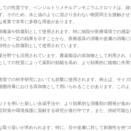
しての性質です。ベンジルトリメチルアンモニウムクロリドは、疎
す。そのため、水と油のように混ざり合わない物質同士を接触させ
な産業で非常に多様な用途があります。
消毒薬や防腐剤として使用されます。特に病院や医療環境での感染
対して一定の効果を示すことから、医療器具の消毒や皮膚の消毒に
特性から防腐剤として使用されています。
業分野でも活用されています。農薬製品の添加物として利用され、
としての性質によって薬剤の効能を高め、より効果的に植物に作用
験室での科学研究においても頻繁に使用されます。例えば、サイズ
細胞培養における添加物として用いられることがあります。このよ
リドを用いた新しい合成手法や、より効果的な消毒剤の開発が進め
症対策や環境保護に貢献する研究が進行中です。また、持続可能な
な取り扱いが求められます。特に、目や皮膚に対して刺激性を持つ