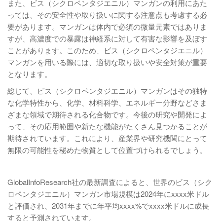
また、ビス（シクロペンタジエニル）マンガンの利用にあた
っては、その安全性や取り扱いに関する注意点も考慮する必
要があります。マンガンは体内で必須の微量元素ではありま
すが、高濃度での暴露は神経系に対して有害な影響を及ぼす
ことがあります。このため、ビス（シクロペンタジエニル）
マンガンを用いる際には、適切な取り扱いや安全対策が重要
となります。
総じて、ビス（シクロペンタジエニル）マンガンはその独特
な化学特性から、化学、材料科学、エネルギー分野などさま
ざまな領域で期待される化合物です。今後の研究や開発によ
って、その応用範囲や新たな機能がたくさん見つかることが
期待されています。これにより、産業界や研究機関にとって
無限の可能性を秘めた物質として位置づけられるでしょう。
GlobalInfoResearch社の最新調査によると、世界のビス（シク
ロペンタジエニル）マンガン市場規模は2024年にxxxx米ドル
と評価され、2031年までに年平均xxxx%でxxxx米ドルに成長
すると予測されています。