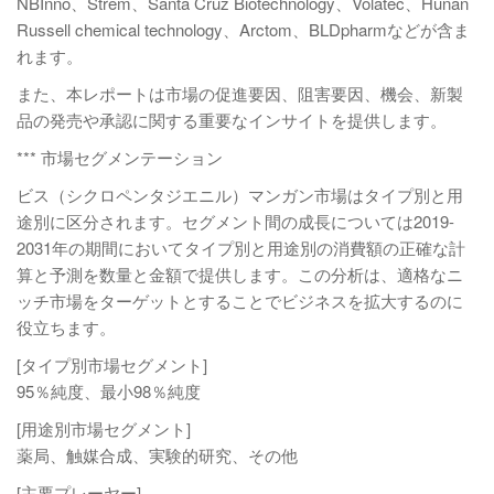
NBInno、Strem、Santa Cruz Biotechnology、Volatec、Hunan
Russell chemical technology、Arctom、BLDpharmなどが含ま
れます。
また、本レポートは市場の促進要因、阻害要因、機会、新製
品の発売や承認に関する重要なインサイトを提供します。
*** 市場セグメンテーション
ビス（シクロペンタジエニル）マンガン市場はタイプ別と用
途別に区分されます。セグメント間の成長については2019-
2031年の期間においてタイプ別と用途別の消費額の正確な計
算と予測を数量と金額で提供します。この分析は、適格なニ
ッチ市場をターゲットとすることでビジネスを拡大するのに
役立ちます。
[タイプ別市場セグメント]
95％純度、最小98％純度
[用途別市場セグメント]
薬局、触媒合成、実験的研究、その他
[主要プレーヤー]