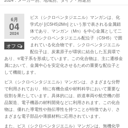
ビス（シクロペンタジエニル）マンガンは、化
6月
04
学式が [(C5H5)2Mn] という形で表される金属錯
体であり、マンガン（Mn）を中心金属として二
2024
つのシクロペンタジエニル配位子（C5H5）で囲
まれている化合物です。シクロペンタジエニル
オフ
配位子は、炭素原子が環状に結合した五員環で
あり、π電子系を形成しています。この化合物は、主に遷移金
属において、金属中心を安定化させるための重要な配位子と
して機能します。
ビス（シクロペンタジエニル）マンガンは、さまざまな分野
で利用されており、特に有機合成や材料科学において重要な
役割を果たしています。具体的には、鉄道車両や航空機の部
品製造、電子機器の材料開発などに利用されます。この化合
物は、優れた導電性や熱伝導性を持つことが特徴であり、さ
まざまな電子部品や薄膜材料に応用されています。
また、ビス（シクロペンタジエニル）マンガンは、無機化学