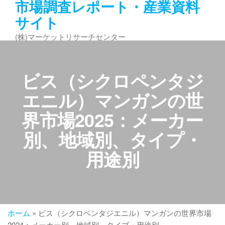
市場調査レポート・産業資料
コ
サイト
ン
テ
(株)マーケットリサーチセンター
ン
ツ
へ
ビス（シクロペンタジ
ス
キ
エニル）マンガンの世
ッ
界市場2025：メーカー
プ
別、地域別、タイプ・
用途別
ホーム
»
ビス（シクロペンタジエニル）マンガンの世界市場
2024：メーカー別、地域別、タイプ・用途別