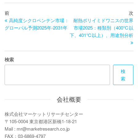
投
過
次
前
次
去
の
高純度シクロペンテン市場：
耐熱ポリイミドワニスの世界
稿
の
投
グローバル予測2025年-2031年
市場2025：種類別（400℃以
ナ
投
稿
下、401℃以上）、用途別分析
ビ
稿
ゲ
検索
ー
検
シ
索
ョ
ン
会社概要
株式会社マーケットリサーチセンター
〒105-0004 東京都港区新橋1-18-21
Mail : mr@marketresearch.co.jp
FAX：03-6869-4797