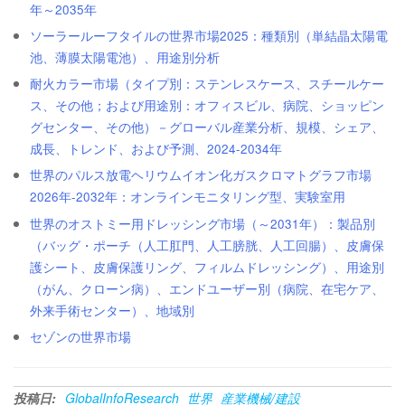
年～2035年
ソーラールーフタイルの世界市場2025：種類別（単結晶太陽電
池、薄膜太陽電池）、用途別分析
耐火カラー市場（タイプ別：ステンレスケース、スチールケー
ス、その他；および用途別：オフィスビル、病院、ショッピン
グセンター、その他）－グローバル産業分析、規模、シェア、
成長、トレンド、および予測、2024-2034年
世界のパルス放電ヘリウムイオン化ガスクロマトグラフ市場
2026年-2032年：オンラインモニタリング型、実験室用
世界のオストミー用ドレッシング市場（～2031年）：製品別
（バッグ・ポーチ（人工肛門、人工膀胱、人工回腸）、皮膚保
護シート、皮膚保護リング、フィルムドレッシング）、用途別
（がん、クローン病）、エンドユーザー別（病院、在宅ケア、
外来手術センター）、地域別
セゾンの世界市場
投稿日:
GlobalInfoResearch
世界
産業機械/建設