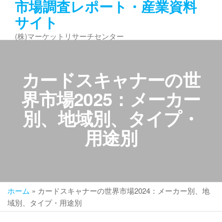
市場調査レポート・産業資料
コ
サイト
ン
テ
(株)マーケットリサーチセンター
ン
ツ
へ
カードスキャナーの世
ス
キ
界市場2025：メーカー
ッ
別、地域別、タイプ・
プ
用途別
ホーム
»
カードスキャナーの世界市場2024：メーカー別、地
域別、タイプ・用途別