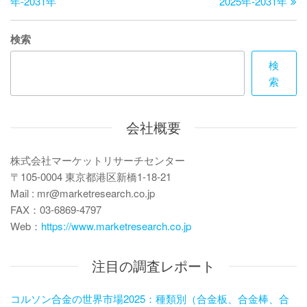
投
稿
年-2031年
2025年-2031年
ビ
稿
ゲ
検索
ー
検
索
シ
ョ
会社概要
ン
株式会社マーケットリサーチセンター
〒105-0004 東京都港区新橋1-18-21
Mail : mr@marketresearch.co.jp
FAX：03-6869-4797
Web：
https://www.marketresearch.co.jp
注目の調査レポート
コルソン合金の世界市場2025：種類別（合金板、合金棒、合