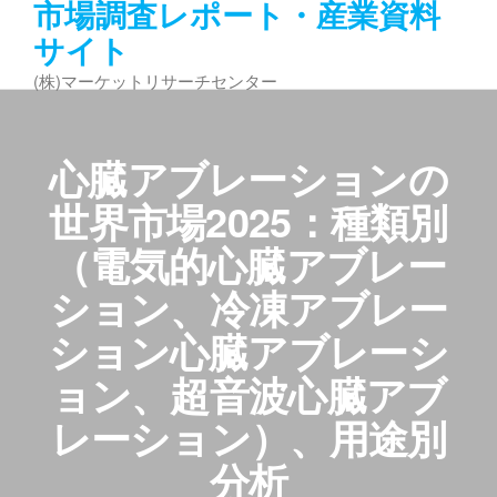
市場調査レポート・産業資料
コ
サイト
ン
テ
(株)マーケットリサーチセンター
ン
ツ
へ
心臓アブレーションの
ス
キ
世界市場2025：種類別
ッ
（電気的心臓アブレー
プ
ション、冷凍アブレー
ション心臓アブレーシ
ョン、超音波心臓アブ
レーション）、用途別
分析