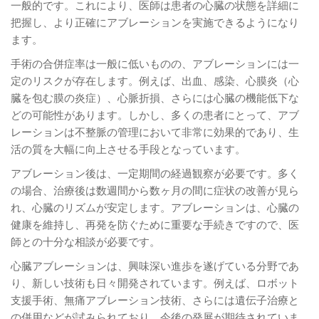
一般的です。これにより、医師は患者の心臓の状態を詳細に
把握し、より正確にアブレーションを実施できるようになり
ます。
手術の合併症率は一般に低いものの、アブレーションには一
定のリスクが存在します。例えば、出血、感染、心膜炎（心
臓を包む膜の炎症）、心脈折損、さらには心臓の機能低下な
どの可能性があります。しかし、多くの患者にとって、アブ
レーションは不整脈の管理において非常に効果的であり、生
活の質を大幅に向上させる手段となっています。
アブレーション後は、一定期間の経過観察が必要です。多く
の場合、治療後は数週間から数ヶ月の間に症状の改善が見ら
れ、心臓のリズムが安定します。アブレーションは、心臓の
健康を維持し、再発を防ぐために重要な手続きですので、医
師との十分な相談が必要です。
心臓アブレーションは、興味深い進歩を遂げている分野であ
り、新しい技術も日々開発されています。例えば、ロボット
支援手術、無痛アブレーション技術、さらには遺伝子治療と
の併用などが試みられており、今後の発展が期待されていま