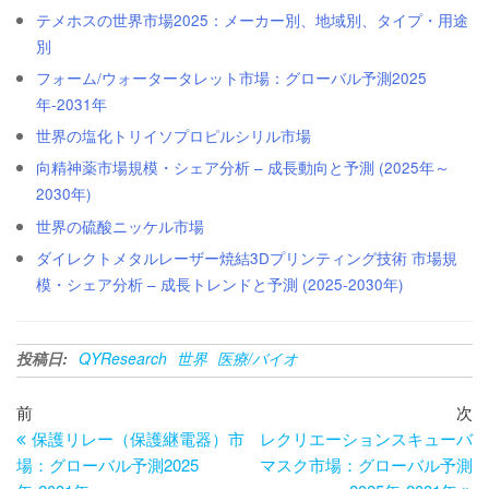
テメホスの世界市場2025：メーカー別、地域別、タイプ・用途
別
フォーム/ウォータータレット市場：グローバル予測2025
年-2031年
世界の塩化トリイソプロピルシリル市場
向精神薬市場規模・シェア分析 – 成長動向と予測 (2025年～
2030年)
世界の硫酸ニッケル市場
ダイレクトメタルレーザー焼結3Dプリンティング技術 市場規
模・シェア分析 – 成長トレンドと予測 (2025-2030年)
投稿日:
QYResearch
世界
医療/バイオ
投
過
次
前
次
去
の
保護リレー（保護継電器）市
レクリエーションスキューバ
稿
の
投
場：グローバル予測2025
マスク市場：グローバル予測
ナ