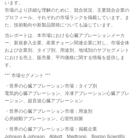
います。
市場のより詳細な理解のために、競合状況、主要競合企業の
プロフィール、それぞれの市場ランクを掲載しています。ま
た、技術動向や新製品開発についても論じています。
当レポートは、本市場における心臓アブレーションメーカ
ー、新規参入企業、産業チェーン関連企業に対し、市場全体
および企業別、タイプ別、用途別、地域別のサブセグメント
における売上、販売量、平均価格に関する情報を提供しま
す。
*** 市場セグメント ***
・世界の心臓アブレーション市場：タイプ別
電気的心臓アブレーション、冷凍アブレーション心臓アブレ
ーション、超音波心臓アブレーション
・世界の心臓アブレーション市場：用途別
心房細動アブレーション、心室性頻脈
・世界の心臓アブレーション市場：掲載企業
Johnson & Johnson、Abbott、Medtronic、Boston Scientific、