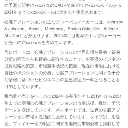
の予測期間中にxxxxx％のCAGRで2024年のxxxxx米ドルから
2031年までにxxxxx米ドルに達すると推定されます。
心臓アブレーションの主なグローバルメーカーには、Johnson
& Johnson、Abbott、Medtronic、Boston Scientific、Atricure、
AblaCorなどがあります。2024年には世界のトップ3メーカー
が売上の約xxxxx％を占めています。
当レポートは、心臓アブレーションの世界市場を量的・質的
分析の両面から包括的に紹介することで、お客様のビジネス/
成長戦略の策定、市場競争状況の把握、現在の市場における
自社のポジションの分析、心臓アブレーションに関する十分
な情報に基づいたビジネス上の意思決定の一助となることを
目的としています。
販売量と売上をベースに2024年を基準年とし2019年から2031
年までの期間の心臓アブレーションの市場規模、推計、予想
データを収録しています。本レポートでは、世界の心臓アブ
レーション市場を包括的に区分しています。タイプ別、用途
別、プレイヤー別の製品に関する地域別市場規模も掲載して