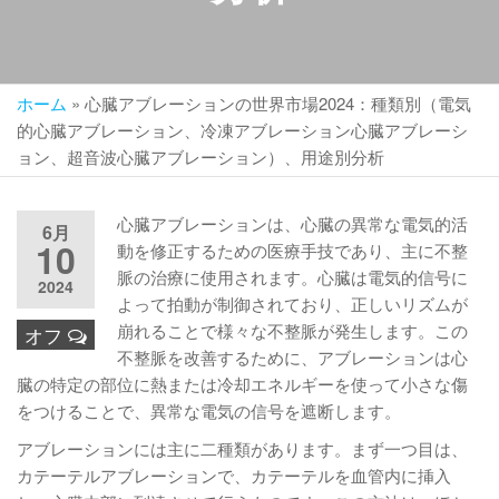
ホーム
»
心臓アブレーションの世界市場2024：種類別（電気
的心臓アブレーション、冷凍アブレーション心臓アブレーシ
ョン、超音波心臓アブレーション）、用途別分析
心臓アブレーションは、心臓の異常な電気的活
6月
10
動を修正するための医療手技であり、主に不整
脈の治療に使用されます。心臓は電気的信号に
2024
よって拍動が制御されており、正しいリズムが
崩れることで様々な不整脈が発生します。この
オフ
不整脈を改善するために、アブレーションは心
臓の特定の部位に熱または冷却エネルギーを使って小さな傷
をつけることで、異常な電気の信号を遮断します。
アブレーションには主に二種類があります。まず一つ目は、
カテーテルアブレーションで、カテーテルを血管内に挿入