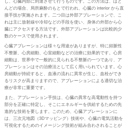
し、心臓内部に到達させて行うものです。この方法は、ほと
んどの場合、局所麻酔のもとで行われ、心臓の interior から直
接手技が実施されます。二つ目は外部アブレーションで、こ
れは主に放射線や冷却などの手段を使い、身体の外部から心
臓にアクセスする方法です。外部アブレーションは比較的少
数のケースで使用されます。
心臓アブレーションは様々な用途がありますが、特に頻脈性
不整脈、心房細動、心室細動などの治療に効果的です。心房
細動は、世界中で一般的に見られる不整脈の一つであり、ア
ブレーションはその治療法として広く用いられています。心
房細動が持続すると、血液の流れに異常が生じ、血栓ができ
るリスクが高まりますので、アブレーションによる適切な治
療が非常に重要です。
また、アブレーション手技は、心臓の異常な高電動性を持つ
部分を正確に特定し、そこにエネルギーを供給するための先
進的な技術を要します。このため、心臓アブレーションに
は、三次元地図（3Dマッピング）技術や、心臓の電気活動を
可視化するためのイメージング技術が組み合わされることが