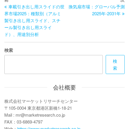
投
去
の
車載引き出し用スライドの世
換気扇市場：グローバル予測
稿
の
投
界市場2025：種類別（アルミ
2025年-2031年
ナ
投
稿
製引き出し用スライド、スチ
ビ
稿
ール製引き出し用スライ
ド）、用途別分析
ゲ
ー
検索
シ
検
ョ
索
ン
会社概要
株式会社マーケットリサーチセンター
〒105-0004 東京都港区新橋1-18-21
Mail : mr@marketresearch.co.jp
FAX：03-6869-4797
Web：
https://www.marketresearch.co.jp