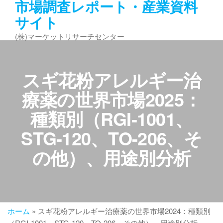
市場調査レポート・産業資料
コ
サイト
ン
テ
(株)マーケットリサーチセンター
ン
ツ
へ
スギ花粉アレルギー治
ス
キ
療薬の世界市場2025：
ッ
種類別（RGI-1001、
プ
STG-120、TO-206、そ
の他）、用途別分析
ホーム
»
スギ花粉アレルギー治療薬の世界市場2024：種類別
（RGI-1001、STG-120、TO-206、その他）、用途別分析