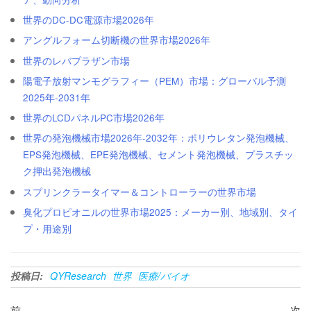
世界のDC-DC電源市場2026年
アングルフォーム切断機の世界市場2026年
世界のレバプラザン市場
陽電子放射マンモグラフィー（PEM）市場：グローバル予測
2025年-2031年
世界のLCDパネルPC市場2026年
世界の発泡機械市場2026年-2032年：ポリウレタン発泡機械、
EPS発泡機械、EPE発泡機械、セメント発泡機械、プラスチッ
ク押出発泡機械
スプリンクラータイマー＆コントローラーの世界市場
臭化プロピオニルの世界市場2025：メーカー別、地域別、タイ
プ・用途別
投稿日:
QYResearch
世界
医療/バイオ
過
次
前
次