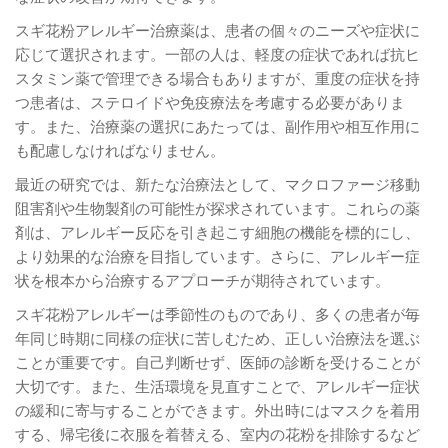
スギ花粉アレルギー治療薬は、患者の個々のニーズや症状に
応じて選択されます。一部の人は、軽度の症状であれば抗ヒ
スタミン薬で管理できる場合もありますが、重度の症状を持
つ患者は、ステロイドや免疫療法を考慮する必要がありま
す。また、治療薬の選択にあたっては、副作用や相互作用に
も配慮しなければなりません。
最近の研究では、新たな治療法として、マクロファージ移動
阻害剤や生物製剤の可能性が探求されています。これらの薬
剤は、アレルギー反応を引き起こす細胞の機能を標的にし、
より効果的な治療を目指しています。さらに、アレルギー症
状を根本から治療するアプローチが期待されています。
スギ花粉アレルギーは季節性のものであり、多くの患者が毎
年同じ時期に同様の症状に苦しむため、正しい治療法を選ぶ
ことが重要です。自己判断せず、医師の診断を受けることが
大切です。また、生活環境を見直すことで、アレルギー症状
の緩和に寄与することができます。外出時にはマスクを着用
する、帰宅後に衣服を着替える、室内の花粉を排除するなど