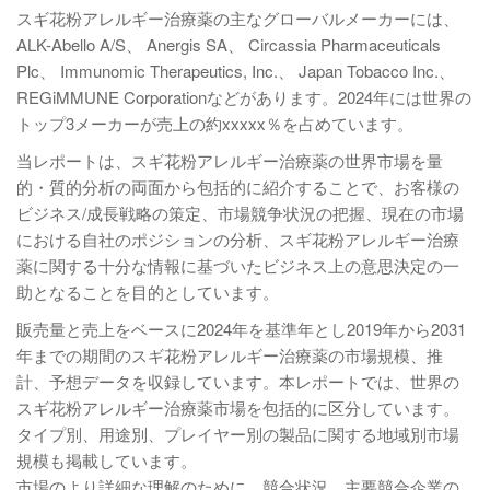
スギ花粉アレルギー治療薬の主なグローバルメーカーには、
ALK-Abello A/S、 Anergis SA、 Circassia Pharmaceuticals
Plc、 Immunomic Therapeutics, Inc.、 Japan Tobacco Inc.、
REGiMMUNE Corporationなどがあります。2024年には世界の
トップ3メーカーが売上の約xxxxx％を占めています。
当レポートは、スギ花粉アレルギー治療薬の世界市場を量
的・質的分析の両面から包括的に紹介することで、お客様の
ビジネス/成長戦略の策定、市場競争状況の把握、現在の市場
における自社のポジションの分析、スギ花粉アレルギー治療
薬に関する十分な情報に基づいたビジネス上の意思決定の一
助となることを目的としています。
販売量と売上をベースに2024年を基準年とし2019年から2031
年までの期間のスギ花粉アレルギー治療薬の市場規模、推
計、予想データを収録しています。本レポートでは、世界の
スギ花粉アレルギー治療薬市場を包括的に区分しています。
タイプ別、用途別、プレイヤー別の製品に関する地域別市場
規模も掲載しています。
市場のより詳細な理解のために、競合状況、主要競合企業の