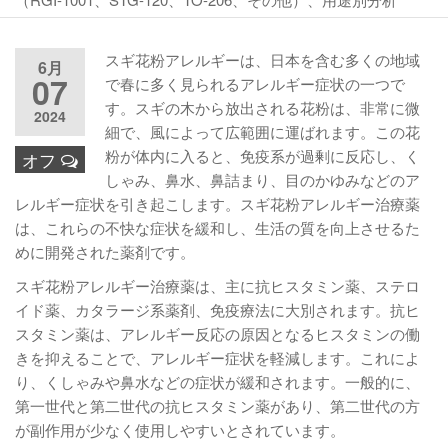
スギ花粉アレルギーは、日本を含む多くの地域
6月
07
で春に多く見られるアレルギー症状の一つで
す。スギの木から放出される花粉は、非常に微
2024
細で、風によって広範囲に運ばれます。この花
粉が体内に入ると、免疫系が過剰に反応し、く
オフ
しゃみ、鼻水、鼻詰まり、目のかゆみなどのア
レルギー症状を引き起こします。スギ花粉アレルギー治療薬
は、これらの不快な症状を緩和し、生活の質を向上させるた
めに開発された薬剤です。
スギ花粉アレルギー治療薬は、主に抗ヒスタミン薬、ステロ
イド薬、カタラージ系薬剤、免疫療法に大別されます。抗ヒ
スタミン薬は、アレルギー反応の原因となるヒスタミンの働
きを抑えることで、アレルギー症状を軽減します。これによ
り、くしゃみや鼻水などの症状が緩和されます。一般的に、
第一世代と第二世代の抗ヒスタミン薬があり、第二世代の方
が副作用が少なく使用しやすいとされています。