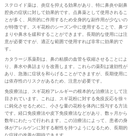
ステロイド薬は、炎症を抑える効果があり、特に鼻炎や副鼻
腔炎の症状に対して効果的です。点鼻薬として使用されるこ
とが多く、局所的に作用するため全身的な副作用が少ないの
が特徴です。スギ花粉のシーズン中に使用することで、鼻づ
まりや鼻水を緩和することができます。長期的な使用には注
意が必要ですが、適正な範囲で使用すれば非常に効果的で
す。
カタラージ系薬剤は、鼻の粘膜の血管を収縮させることによ
り、鼻水や鼻詰まりを改善します。これらの薬剤は速効性が
あり、急激に症状を和らげることができますが、長期使用に
は依存性のリスクがあるため、注意が必要です。
免疫療法は、スギ花粉アレルギーの根本的な治療法として注
目されています。これは、スギ花粉に対する免疫反応を徐々
に鈍化させるために、小さな量の花粉を体内に投与する方法
です。経口免疫療法や皮下免疫療法などがあり、数ヶ月から
数年にわたって行われます。この治療法によって、患者の身
体がアレルゲンに対する耐性を持つようになるため、長期的
な症状の改善が期待できます。