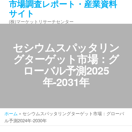
市場調査レポート・産業資料
コ
サイト
ン
テ
(株)マーケットリサーチセンター
ン
ツ
へ
セシウムスパッタリン
ス
キ
グターゲット市場：グ
ッ
ローバル予測2025
プ
年-2031年
ホーム
»
セシウムスパッタリングターゲット市場：グローバ
ル予測2024年-2030年