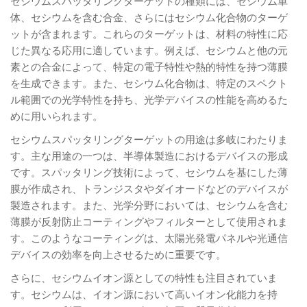
セシウムスパッタリングターゲットの種類には、セシウム単
体、セシウムを含む合金、さらにはセシウム化合物のターゲ
ットが含まれます。これらのターゲットは、材料の特性に応
じた異なる応用に適しています。例えば、セシウムと他の元
素との合金によって、特定の電子特性や熱的特性を持つ薄膜
を生成できます。また、セシウム化合物は、特定のスペクト
ル範囲での光学特性を持ち、光学デバイスの性能を高めるた
めに用いられます。
セシウムスパッタリングターゲットの用途は多岐にわたりま
す。主な用途の一つは、半導体製造におけるデバイスの形成
です。スパッタリング技術によって、セシウムを基にした薄
膜が作成され、トランジスタやダイオードなどのデバイスが
製造されます。また、光学分野においては、セシウムを含む
薄膜が反射防止コーティングやフィルターとして使用されま
す。このようなコーティングは、太陽光発電パネルや光通信
デバイスの効率を向上させるために重要です。
さらに、セシウムイオン源としての特性も注目されていま
す。セシウムは、イオン源において高いイオン化能力を持