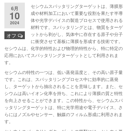
セシウムスパッタリングターゲットは、薄膜形
6月
10
成や材料加工において重要な役割を果たす半導
体や光学デバイスの製造プロセスで使用される
2024
材料です。スパッタリングとは、物質をターゲ
ットから剥がし、気体中に存在する原子や分子
オフ
に衝突させて基板に薄膜を形成する技術です。
セシウムは、化学的特性および物理的特性から、特に特定の
応用においてスパッタリングターゲットとして利用されま
す。
セシウムの特性の一つは、低い蒸発温度と、その高い原子量
です。これは、スパッタリングプロセス中に効率的に蒸発
し、ターゲットから抽出されることを意味します。また、セ
シウムは高いイオン化率を持ち、これにより薄膜の質と特性
を向上させることができます。この特性から、セシウムスパ
ッタリングターゲットは、特に光学用途や電子デバイス、さ
らにはノズルやセンサー、触媒のフィルム形成に利用されま
す。