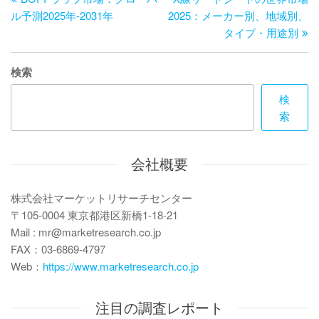
稿
の
投
ル予測2025年-2031年
2025：メーカー別、地域別、
ナ
投
稿
タイプ・用途別
ビ
稿
ゲ
検索
ー
検
索
シ
ョ
会社概要
ン
株式会社マーケットリサーチセンター
〒105-0004 東京都港区新橋1-18-21
Mail : mr@marketresearch.co.jp
FAX：03-6869-4797
Web：
https://www.marketresearch.co.jp
注目の調査レポート