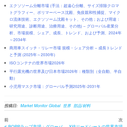
エクソソーム分離市場 (手法：超遠心分離、サイズ排除クロマ
トグラフィー、ポリマーベース沈殿、免疫親和性捕捉、マイク
ロ流体技術、エクソソーム沈殿キット、その他；および用途：
研究用途、診断用途、治療用途、その他) – グローバル産業分
析、市場規模、シェア、成長、トレンド、および予測、2024年
～2034年
商用車スイッチ・リレー市場 規模・シェア分析 – 成長トレンド
と予測 (2025年～2030年)
ISOコンテナの世界市場2026年
平行露光機の世界及び日本市場2026年：種類別（全自動、半自
動）
小児用マスク市場：グローバル予測2025年-2031年
投稿日:
Market Monitor Global
世界
部品/材料
投
過
次
前
次
去
の
BOPPラップ市場：グローバ
X線リードシートの世界市場