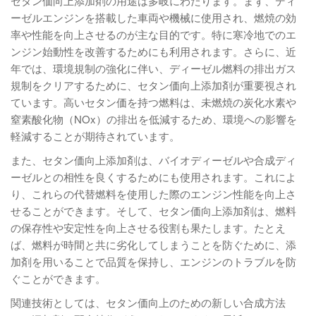
セタン価向上添加剤の用途は多岐にわたります。まず、ディ
ーゼルエンジンを搭載した車両や機械に使用され、燃焼の効
率や性能を向上させるのが主な目的です。特に寒冷地でのエ
ンジン始動性を改善するためにも利用されます。さらに、近
年では、環境規制の強化に伴い、ディーゼル燃料の排出ガス
規制をクリアするために、セタン価向上添加剤が重要視され
ています。高いセタン価を持つ燃料は、未燃焼の炭化水素や
窒素酸化物（NOx）の排出を低減するため、環境への影響を
軽減することが期待されています。
また、セタン価向上添加剤は、バイオディーゼルや合成ディ
ーゼルとの相性を良くするためにも使用されます。これによ
り、これらの代替燃料を使用した際のエンジン性能を向上さ
せることができます。そして、セタン価向上添加剤は、燃料
の保存性や安定性を向上させる役割も果たします。たとえ
ば、燃料が時間と共に劣化してしまうことを防ぐために、添
加剤を用いることで品質を保持し、エンジンのトラブルを防
ぐことができます。
関連技術としては、セタン価向上のための新しい合成方法