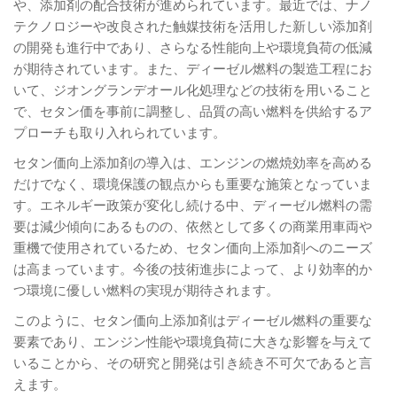
や、添加剤の配合技術が進められています。最近では、ナノ
テクノロジーや改良された触媒技術を活用した新しい添加剤
の開発も進行中であり、さらなる性能向上や環境負荷の低減
が期待されています。また、ディーゼル燃料の製造工程にお
いて、ジオングランデオール化処理などの技術を用いること
で、セタン価を事前に調整し、品質の高い燃料を供給するア
プローチも取り入れられています。
セタン価向上添加剤の導入は、エンジンの燃焼効率を高める
だけでなく、環境保護の観点からも重要な施策となっていま
す。エネルギー政策が変化し続ける中、ディーゼル燃料の需
要は減少傾向にあるものの、依然として多くの商業用車両や
重機で使用されているため、セタン価向上添加剤へのニーズ
は高まっています。今後の技術進歩によって、より効率的か
つ環境に優しい燃料の実現が期待されます。
このように、セタン価向上添加剤はディーゼル燃料の重要な
要素であり、エンジン性能や環境負荷に大きな影響を与えて
いることから、その研究と開発は引き続き不可欠であると言
えます。