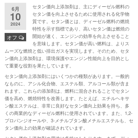
セタン価向上添加剤は、主にディーゼル燃料の
6月
10
セタン価を向上させるために使用される化学物
質です。セタン価とは、ディーゼル燃料の燃焼
2024
特性を示す指標であり、高いセタン価は燃焼の
開始が速く、エンジンの効率を向上させること
オフ
を意味します。セタン価が高い燃料は、よりス
ムーズな燃焼と低い排出ガスを実現します。そのため、セタ
ン価向上添加剤は、環境保護やエンジン性能向上を目的とし
て重要な役割を果たしています。
セタン価向上添加剤にはいくつかの種類があります。一般的
なものに、アシル化合物、エステル類、アルコール類が含ま
れます。これらの添加剤は、燃料に混合されることでセタン
価を高め、燃焼特性を改善します。たとえば、エチルヘキサ
ン酸エステルは、非常に良好なセタン価向上効果を持ち、多
くの商業的なディーゼル燃料に使用されています。また、1,2-
プロパンジオールや、3-メチルブタン酸メチルエステルも、セ
タン価向上の効果が確認されています。