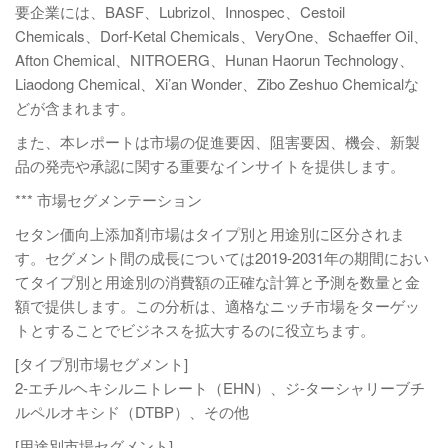
要企業には、BASF、Lubrizol、Innospec、Cestoil
Chemicals、Dorf-Ketal Chemicals、VeryOne、Schaeffer Oil、
Afton Chemical、NITROERG、Hunan Haorun Technology、
Liaodong Chemical、Xi’an Wonder、Zibo Zeshuo Chemicalな
どが含まれます。
また、本レポートは市場の促進要因、阻害要因、機会、新製
品の発売や承認に関する重要なインサイトを提供します。
*** 市場セグメンテーション
セタン価向上添加剤市場はタイプ別と用途別に区分されま
す。セグメント間の成長については2019-2031年の期間におい
てタイプ別と用途別の消費額の正確な計算と予測を数量と金
額で提供します。この分析は、適格なニッチ市場をターゲッ
トとすることでビジネスを拡大するのに役立ちます。
[タイプ別市場セグメント]
2-エチルヘキシルニトレート（EHN）、ジ-ターシャリーブチ
ルペルオキシド（DTBP）、その他
[用途別市場セグメント]