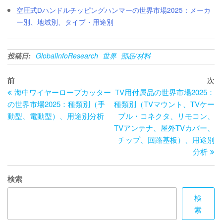
空圧式Dハンドルチッピングハンマーの世界市場2025：メーカ
ー別、地域別、タイプ・用途別
投稿日:
GlobalInfoResearch
世界
部品/材料
投
過
次
前
次
去
の
海中ワイヤーロープカッター
TV用付属品の世界市場2025：
稿
の
投
の世界市場2025：種類別（手
種類別（TVマウント、TVケー
ナ
投
稿
動型、電動型）、用途別分析
ブル・コネクタ、リモコン、
ビ
稿
TVアンテナ、屋外TVカバー、
チップ、回路基板）、用途別
ゲ
分析
ー
シ
検索
ョ
検
ン
索