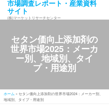
市場調査レポート・産業資料
コ
サイト
ン
テ
(株)マーケットリサーチセンター
ン
ツ
へ
セタン価向上添加剤の
ス
キ
世界市場2025：メーカ
ッ
ー別、地域別、タイ
プ
プ・用途別
ホーム
»
セタン価向上添加剤の世界市場2024：メーカー別、
地域別、タイプ・用途別