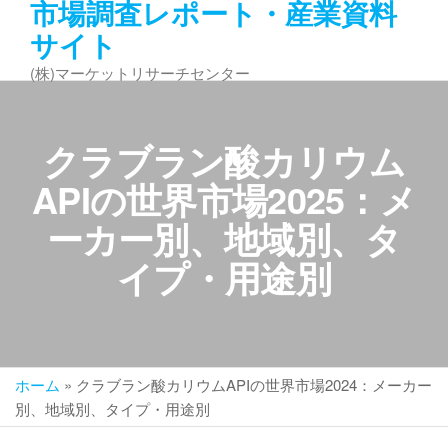
市場調査レポート・産業資料
コ
サイト
ン
テ
(株)マーケットリサーチセンター
ン
ツ
へ
クラブラン酸カリウム
ス
キ
APIの世界市場2025：メ
ッ
ーカー別、地域別、タ
プ
イプ・用途別
ホーム
»
クラブラン酸カリウムAPIの世界市場2024：メーカー
別、地域別、タイプ・用途別