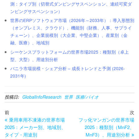
測：タイプ別（切替式ダンピングサスペンション、連続可変ダ
ンピングサスペンション）
世界のERPソフトウェア市場（2026年～2033年）：導入形態別
（オンプレミス、クラウド）、機能別（財務、人事、サプライ
チェーン）、企業規模別（大企業、中堅企業）、産業別（金
融、医療）、地域別
シーケンスプラットフォームの世界市場2025：種類別（卓上
型、大型）、用途別分析
バニラ市場規模・シェア分析 – 成長トレンドと予測 (2026-
2031年)
投稿日:
GlobalInfoResearch
世界
医療/バイオ
投
過
次
前
次
去
の
乗用車用不凍液の世界市場
フッ化マンガンの世界市場
稿
の
投
2025：メーカー別、地域別、
2025：種類別（MnF2、
ナ
投
稿
タイプ・用途別
MnF3）、用途別分析