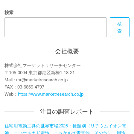
ビ
稿
ゲ
検索
ー
検
索
シ
ョ
会社概要
ン
株式会社マーケットリサーチセンター
〒105-0004 東京都港区新橋1-18-21
Mail : mr@marketresearch.co.jp
FAX：03-6869-4797
Web：
https://www.marketresearch.co.jp
注目の調査レポート
住宅用電動工具の世界市場2025：種類別（リチウムイオン電
池、ニッケルカド電池、ニッケル水素電池、その他）、用途