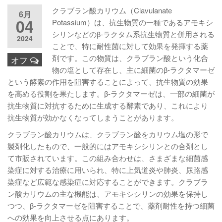
クラブラン酸カリウム（Clavulanate
6月
04
Potassium）は、抗生物質の一種であるアモキシ
シリンなどのβ-ラクタム系抗生物質と併用される
2024
ことで、特に耐性菌に対して効果を発揮する薬
剤です。この物質は、クラブラン酸という化合
オフ
物の塩として存在し、主に細菌のβ-ラクタマーゼ
という酵素の作用を阻害することによって、抗生物質の効果
を高める役割を果たします。β-ラクタマーゼは、一部の細菌が
抗生物質に対抗するために生成する酵素であり、これにより
抗生物質が効かなくなってしまうことがあります。
クラブラン酸カリウムは、クラブラン酸をカリウム塩の形で
製剤化したもので、一般的にはアモキシシリンとの合剤とし
て市販されています。この組み合わせは、さまざまな細菌感
染症に対する治療に用いられ、特に上気道炎や肺炎、尿路感
染症など広範な感染症に対応することができます。クラブラ
ン酸カリウムの主な機能は、アモキシシリンの効果を保持し
つつ、β-ラクタマーゼを阻害することで、薬剤耐性を持つ細菌
への効果を向上させる点にあります。