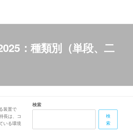
025：種類別（単段、二
検索
れる装置で
検
特長は、コ
索
ている環境