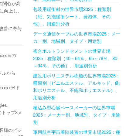
の関心が高
包装用緩衝材の世界市場2025：種類別
らに向上し、
（紙、気泡緩衝シート、発泡体、その
他）、用途別分析
改善に寄与
データ通信ケーブルの世界市場2025：メー
カー別、地域別、タイプ・用途別
複合ポルトランドセメントの世界市場
xxx％の
2025：種類別（40～64％、65～79％、80
～94％、その他）、用途別分析
米ドルから
建設用ポリエステル樹脂の世界市場2025：
種類別（ビニルエステル、アルキッド、飽
xxxx米ド
和ポリエステル、不飽和ポリエステル）、
用途別分析
ies、
植込み型心臓ペースメーカーの世界市場
世界のトップ3メ
2025：メーカー別、地域別、タイプ・用途
別
客様のビジ
軍用航空宇宙着陸装置の世界市場2025：種