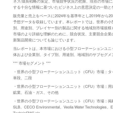
ネス/成長戦略の策定、市場競争状況の把握、現在の市場に
する十分な情報に基づいたビジネス上の意思決定の一助と
販売量と売上をベースに2024年を基準年とし2019年から
予想データを収録しています。本レポートでは、世界の小
別、用途別、プレイヤー別の製品に関する地域別市場規模
市場のより詳細な理解のために、競合状況、主要競合企業
新製品開発についても論じています。
当レポートは、本市場における小型フローテーションユニ
体および企業別、タイプ別、用途別、地域別のサブセグメ
*** 市場セグメント ***
・世界の小型フローテーションユニット（CFU）市場：タ
単段、二段
・世界の小型フローテーションユニット（CFU）市場：用
鉱業、石油・ガス、その他
・世界の小型フローテーションユニット（CFU）市場：掲
SLB、CECO Environmental、Veolia Water Technologies、
TechnipFMC plc