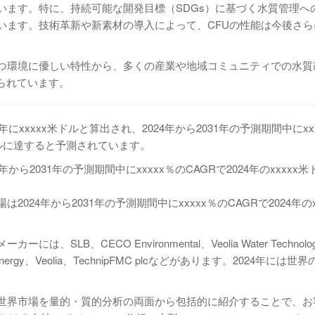
います。特に、持続可能な開発目標（SDGs）に基づく水質管理へ
います。技術革新や新素材の導入によって、CFUの性能は今後さ
かつ環境に優しい特性から、多くの産業や地域コミュニティでの水質
られています。
xxxxx米ドルと算出され、2024年から2031年の予測期間中にxx
米ドルに達すると予測されています。
ら2031年の予測期間中にxxxxx％のCAGRで2024年のxxxxx
24年から2031年の予測期間中にxxxxx％のCAGRで2024年のx
。
、CECO Environmental、Veolia Water Technolog
irgan Energy、Veolia、TechnipFMC plcなどがあります。2024年には
の世界市場を量的・質的分析の両面から包括的に紹介することで、お