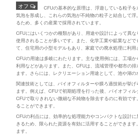
オフ
CFUの基本的な原理は、浮遊している粒子
気泡を形成し、これらの気泡が不純物の粒子と結合して浮
るため、多くの産業で採用されています。
CFUにはいくつかの種類があり、用途や設計によって異
使用されることが多いです。また、化学工業や鉱業などで
て、住宅用の小型モデルもあり、家庭での廃水処理に利用
CFUの用途は多岐にわたります。主な使用例には、工場
利用などがあります。また、CFUは、流域管理や都市の
ます。さらには、レクリエーション用途として、池や湖の
関連技術としては、バイオフィルターや膜ろ過技術が挙げ
ます。例えば、CFUで初期処理を行った後、バイオフィ
CFUで取りきれない微細な不純物を除去するのに有効で
ることができます。
CFUの利点には、効率的な処理能力やコンパクトな設計
きるため、限られた資源を有効に活用することができます
ます。