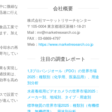
中に微細な
会社概要
迅速に行え
株式会社マーケットリサーチセンター
〒105-0004 東京都港区新橋1-18-21
食品工業で
Mail : mr@marketresearch.co.jp
ます。加え
FAX：03-6869-4797
Web：
https://www.marketresearch.co.jp
冷却水の再
寄与してい
注目の調査レポート
果を実現し
1,3プロパンジオール（PDO）の世界市場
過技術は、
2025：種類別（化学用、医薬品用）、用途
効率を高め
別分析
水産養殖用ビデオカメラの世界市場2025：
スで設置で
メーカー別、地域別、タイプ・用途別
が進んでい
標準物質の世界市場2025：種類別（有機標
準、無機標準）、用途別分析