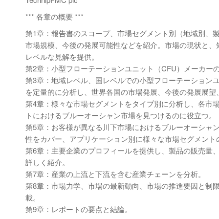
*** 各章の概要 ***
第1章：報告書のスコープ、市場セグメント別（地域別、
市場規模、今後の発展可能性などを紹介。市場の現状と、
レベルな見解を提供。
第2章：小型フローテーションユニット（CFU）メーカー
第3章：地域レベル、国レベルでの小型フローテーションユ
を定量的に分析し、世界各国の市場発展、今後の発展展望
第4章：様々な市場セグメントをタイプ別に分析し、各市
トにおけるブルーオーシャン市場を見つけるのに役立つ。
第5章：お客様が異なる川下市場におけるブルーオーシャ
性をカバー、アプリケーション別に様々な市場セグメント
第6章：主要企業のプロフィールを提供し、製品の販売量
詳しく紹介。
第7章：産業の上流と下流を含む産業チェーンを分析。
第8章：市場力学、市場の最新動向、市場の推進要因と制
載。
第9章：レポートの要点と結論。