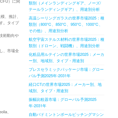
CFU）に関
類別（メインランディングギア、ノーズ/
テールランディングギア）、用途別分析
規模、推計、
高温シーリングガラスの世界市場2025：種
す。タイプ
類別（800℃、850℃、950℃、1000℃、
その他）、用途別分析
技術動向や
航空宇宙ステルス材料の世界市場2025：種
類別（ドローン、戦闘機）、用途別分析
し、市場全
化粧品用ルテインの世界市場2025：メーカ
ー別、地域別、タイプ・用途別
プレスセラミックパッケージ市場：グロー
バル予測2025年-2031年
経口CTの世界市場2025：メーカー別、地
域別、タイプ・用途別
振幅比較器市場：グローバル予測2025
年-2031年
eolia、
自動バドミントンボールピッチングマシン