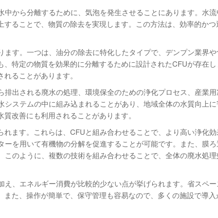
を水中から分離するために、気泡を発生させることにあります。水流
上することで、物質の除去を実現します。この方法は、効率的かつ
なります。一つは、油分の除去に特化したタイプで、デンプン業界や
も、特定の物質を効果的に分離するために設計されたCFUが存在し
されることがあります。
から排出される廃水の処理、環境保全のための浄化プロセス、産業用
排水システムの中に組み込まれることがあり、地域全体の水質向上に
水質改善にも利用されることがあります。
られます。これらは、CFUと組み合わせることで、より高い浄化効
ルターを用いて有機物の分解を促進することが可能です。また、膜ろ
す。このように、複数の技術を組み合わせることで、全体の廃水処理
に加え、エネルギー消費が比較的少ない点が挙げられます。省スペー
。また、操作が簡単で、保守管理も容易なので、多くの施設で導入