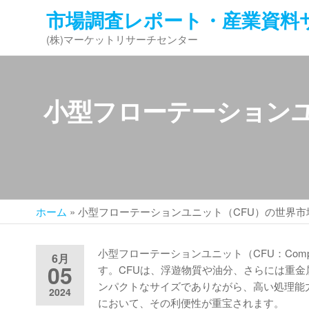
コ
市場調査レポート・産業資料
ン
(株)マーケットリサーチセンター
テ
ン
ツ
へ
小型フローテーションユ
ス
キ
ッ
プ
ホーム
»
小型フローテーションユニット（CFU）の世界市
小型フローテーションユニット（CFU：Compac
6月
05
す。CFUは、浮遊物質や油分、さらには重
ンパクトなサイズでありながら、高い処理能
2024
において、その利便性が重宝されます。