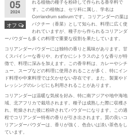
05
れる植物の種子を粉砕して作られる香辛料で
す。この植物は、セリ科に属し、学名は
2024
Corriandrum sativumです。コリアンダーの葉は
パクチー（香菜）として知られ、料理に広く使
オフ
われていますが、種子から作られるコリアンダ
ーパウダーも多くの料理で重要な役割を果たしています。
コリアンダーパウダーには独特の香りと風味があります。甘
くスパイシーな香りや、わずかにシトラスのような香りが特
徴で、料理に深みを加えます。この香辛料は、カレーやシチ
ュー、スープなどの料理に使用されることが多く、特にイン
ド料理や中東料理では欠かせない存在です。また、製菓やド
レッシングのレシピにも利用されることがあります。
コリアンダーは温暖な気候を好み、特に南アジアや地中海地
域、北アフリカで栽培されます。種子は成熟した際に収穫さ
れ、乾燥された後に粉砕されてパウダーになります。この過
程でコリアンダー特有の香りが引き出されます。質の良いコ
リアンダーパウダーは、香りが強く、色合いは淡い茶色をし
ています。