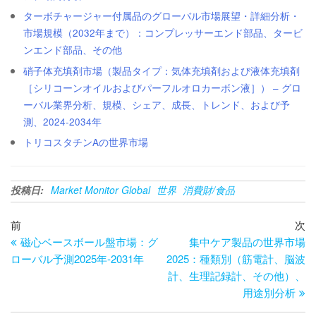
ターボチャージャー付属品のグローバル市場展望・詳細分析・
市場規模（2032年まで）：コンプレッサーエンド部品、タービ
ンエンド部品、その他
硝子体充填剤市場（製品タイプ：気体充填剤および液体充填剤
［シリコーンオイルおよびパーフルオロカーボン液］） – グロ
ーバル業界分析、規模、シェア、成長、トレンド、および予
測、2024-2034年
トリコスタチンAの世界市場
投稿日:
Market Monitor Global
世界
消費財/食品
投
過
次
前
次
去
の
磁心ベースボール盤市場：グ
集中ケア製品の世界市場
稿
の
投
ローバル予測2025年-2031年
2025：種類別（筋電計、脳波
ナ
投
稿
計、生理記録計、その他）、
ビ
稿
用途別分析