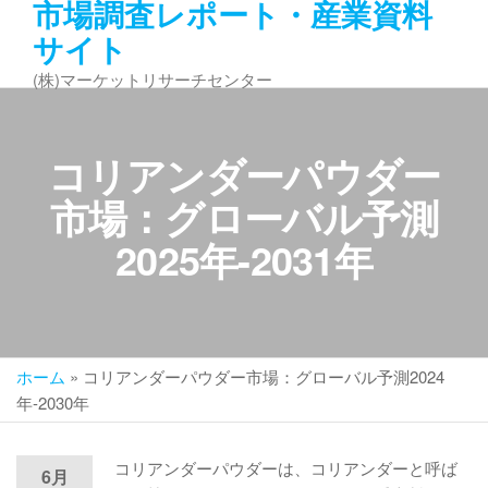
市場調査レポート・産業資料
コ
サイト
ン
テ
(株)マーケットリサーチセンター
ン
ツ
へ
コリアンダーパウダー
ス
キ
市場：グローバル予測
ッ
2025年-2031年
プ
ホーム
»
コリアンダーパウダー市場：グローバル予測2024
年-2030年
コリアンダーパウダーは、コリアンダーと呼ば
6月