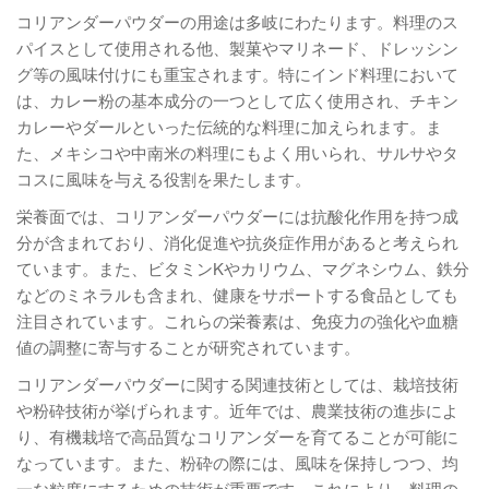
コリアンダーパウダーの用途は多岐にわたります。料理のス
パイスとして使用される他、製菓やマリネード、ドレッシン
グ等の風味付けにも重宝されます。特にインド料理において
は、カレー粉の基本成分の一つとして広く使用され、チキン
カレーやダールといった伝統的な料理に加えられます。ま
た、メキシコや中南米の料理にもよく用いられ、サルサやタ
コスに風味を与える役割を果たします。
栄養面では、コリアンダーパウダーには抗酸化作用を持つ成
分が含まれており、消化促進や抗炎症作用があると考えられ
ています。また、ビタミンKやカリウム、マグネシウム、鉄分
などのミネラルも含まれ、健康をサポートする食品としても
注目されています。これらの栄養素は、免疫力の強化や血糖
値の調整に寄与することが研究されています。
コリアンダーパウダーに関する関連技術としては、栽培技術
や粉砕技術が挙げられます。近年では、農業技術の進歩によ
り、有機栽培で高品質なコリアンダーを育てることが可能に
なっています。また、粉砕の際には、風味を保持しつつ、均
一な粒度にするための技術が重要です。これにより、料理の