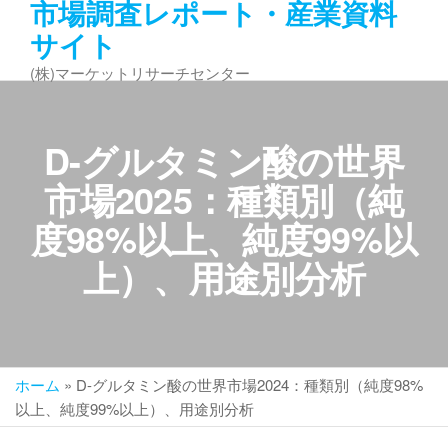
市場調査レポート・産業資料
コ
サイト
ン
テ
(株)マーケットリサーチセンター
ン
ツ
へ
D-グルタミン酸の世界
ス
キ
市場2025：種類別（純
ッ
度98%以上、純度99%以
プ
上）、用途別分析
ホーム
»
D-グルタミン酸の世界市場2024：種類別（純度98%
以上、純度99%以上）、用途別分析