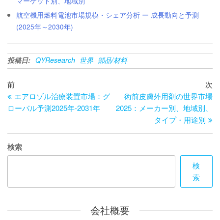
マーケット別、地域別
航空機用燃料電池市場規模・シェア分析 ー 成長動向と予測
(2025年～2030年)
投稿日:
QYResearch
世界
部品/材料
投
過
次
前
次
去
の
エアロゾル治療装置市場：グ
術前皮膚外用剤の世界市場
稿
の
投
ローバル予測2025年-2031年
2025：メーカー別、地域別、
ナ
投
稿
タイプ・用途別
ビ
稿
ゲ
検索
ー
検
索
シ
ョ
会社概要
ン