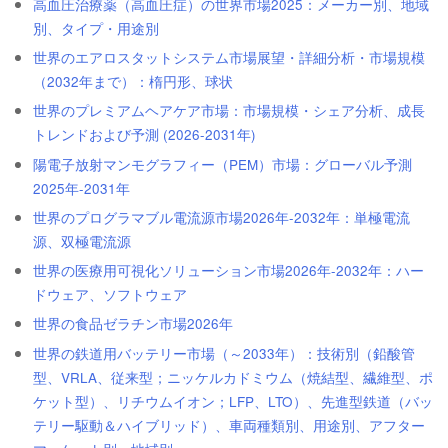
高血圧治療薬（高血圧症）の世界市場2025：メーカー別、地域
別、タイプ・用途別
世界のエアロスタットシステム市場展望・詳細分析・市場規模
（2032年まで）：楕円形、球状
世界のプレミアムヘアケア市場：市場規模・シェア分析、成長
トレンドおよび予測 (2026-2031年)
陽電子放射マンモグラフィー（PEM）市場：グローバル予測
2025年-2031年
世界のプログラマブル電流源市場2026年-2032年：単極電流
源、双極電流源
世界の医療用可視化ソリューション市場2026年-2032年：ハー
ドウェア、ソフトウェア
世界の食品ゼラチン市場2026年
世界の鉄道用バッテリー市場（～2033年）：技術別（鉛酸管
型、VRLA、従来型；ニッケルカドミウム（焼結型、繊維型、ポ
ケット型）、リチウムイオン；LFP、LTO）、先進型鉄道（バッ
テリー駆動＆ハイブリッド）、車両種類別、用途別、アフター