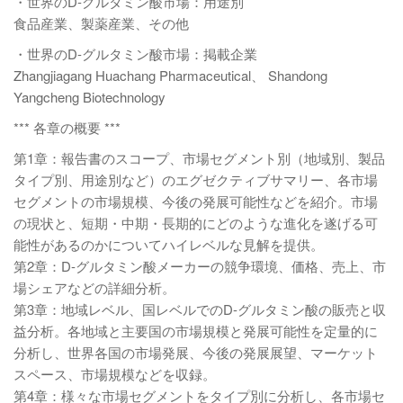
・世界のD-グルタミン酸市場：用途別
食品産業、製薬産業、その他
・世界のD-グルタミン酸市場：掲載企業
Zhangjiagang Huachang Pharmaceutical、 Shandong
Yangcheng Biotechnology
*** 各章の概要 ***
第1章：報告書のスコープ、市場セグメント別（地域別、製品
タイプ別、用途別など）のエグゼクティブサマリー、各市場
セグメントの市場規模、今後の発展可能性などを紹介。市場
の現状と、短期・中期・長期的にどのような進化を遂げる可
能性があるのかについてハイレベルな見解を提供。
第2章：D-グルタミン酸メーカーの競争環境、価格、売上、市
場シェアなどの詳細分析。
第3章：地域レベル、国レベルでのD-グルタミン酸の販売と収
益分析。各地域と主要国の市場規模と発展可能性を定量的に
分析し、世界各国の市場発展、今後の発展展望、マーケット
スペース、市場規模などを収録。
第4章：様々な市場セグメントをタイプ別に分析し、各市場セ