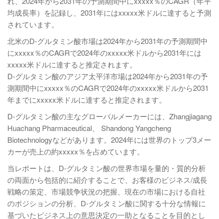
れ、2024年から2031年の予測期間中にxxxxx％のCAGR（年平
均成長率）を記録し、2031年にはxxxxx米ドルに達すると予測
されています。
北米のD-グルタミン酸市場は2024年から2031年の予測期間中
にxxxxx％のCAGRで2024年のxxxxx米ドルから2031年には
xxxxx米ドルに達すると推定されます。
D-グルタミン酸のアジア太平洋市場は2024年から2031年の予
測期間中にxxxxx％のCAGRで2024年のxxxxx米ドルから2031
年までにxxxxx米ドルに達すると推定されます。
D-グルタミン酸の主なグローバルメーカーには、Zhangjiagang
Huachang Pharmaceutical、 Shandong Yangcheng
Biotechnologyなどがあります。2024年には世界のトップ3メー
カーが売上の約xxxxx％を占めています。
当レポートは、D-グルタミン酸の世界市場を量的・質的分析
の両面から包括的に紹介することで、お客様のビジネス/成長
戦略の策定、市場競争状況の把握、現在の市場における自社
のポジションの分析、D-グルタミン酸に関する十分な情報に
基づいたビジネス上の意思決定の一助となることを目的とし