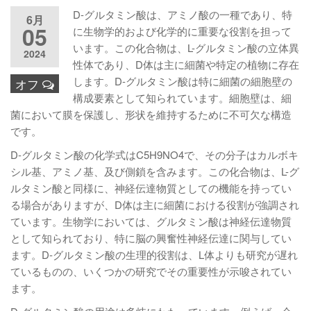
D-グルタミン酸は、アミノ酸の一種であり、特
6月
05
に生物学的および化学的に重要な役割を担って
います。この化合物は、L-グルタミン酸の立体異
2024
性体であり、D体は主に細菌や特定の植物に存在
します。D-グルタミン酸は特に細菌の細胞壁の
オフ
構成要素として知られています。細胞壁は、細
菌において膜を保護し、形状を維持するために不可欠な構造
です。
D-グルタミン酸の化学式はC5H9NO4で、その分子はカルボキ
シル基、アミノ基、及び側鎖を含みます。この化合物は、L-グ
ルタミン酸と同様に、神経伝達物質としての機能を持ってい
る場合がありますが、D体は主に細菌における役割が強調され
ています。生物学においては、グルタミン酸は神経伝達物質
として知られており、特に脳の興奮性神経伝達に関与してい
ます。D-グルタミン酸の生理的役割は、L体よりも研究が遅れ
ているものの、いくつかの研究でその重要性が示唆されてい
ます。