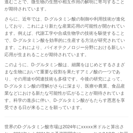
進むことで、微生物の生態や相互作用の解明に寄与すること
が期待されています。
さらに、近年では、D-グルタミン酸の制御や利用技術が進化
しており、これにより新たな産業応用の可能性が開かれてい
ます。例えば、代謝工学や合成生物学の技術を駆使すること
で、D-グルタミン酸を効率的に生産する方法が研究されてい
ます。これにより、バイオテクノロジー分野における新しい
応用が生まれることが期待されています。
このように、D-グルタミン酸は、細菌をはじめとするさまざ
まな生物において重要な役割を果たすアミノ酸の一つであ
り、その用途や関連技術も多様です。今後の研究によって、
D-グルタミン酸の理解がさらに深まり、医療や農業、食品産
業などにおける新たな可能性が広がることが期待されていま
す。科学の進歩に伴い、D-グルタミン酸がもたらす恩恵を享
受できる日が来ることを願っています。
世界のD-グルタミン酸市場は2024年にxxxxx米ドルと算出さ