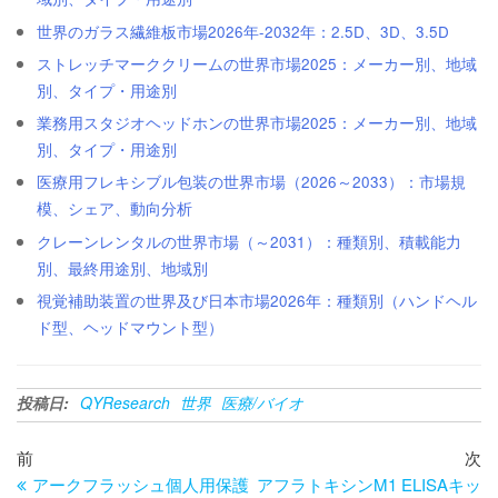
世界のガラス繊維板市場2026年-2032年：2.5D、3D、3.5D
ストレッチマーククリームの世界市場2025：メーカー別、地域
別、タイプ・用途別
業務用スタジオヘッドホンの世界市場2025：メーカー別、地域
別、タイプ・用途別
医療用フレキシブル包装の世界市場（2026～2033）：市場規
模、シェア、動向分析
クレーンレンタルの世界市場（～2031）：種類別、積載能力
別、最終用途別、地域別
視覚補助装置の世界及び日本市場2026年：種類別（ハンドヘル
ド型、ヘッドマウント型）
投稿日:
QYResearch
世界
医療/バイオ
投
過
次
前
次
去
の
アークフラッシュ個人用保護
アフラトキシンM1 ELISAキッ