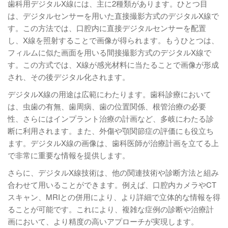
歯科用デジタルX線には、主に2種類があります。ひとつ目
は、デジタルセンサーを用いた直接撮影方式のデジタルX線で
す。この方法では、口腔内に直接デジタルセンサーを配置
し、X線を照射することで画像が得られます。もうひとつは、
フィルムに似た画面を用いる間接撮影方式のデジタルX線で
す。この方式では、X線が感光材料に当たることで画像が形成
され、その後デジタル化されます。
デジタルX線の用途は広範にわたります。歯科診療において
は、虫歯の有無、歯周病、歯の位置関係、根管治療の必要
性、さらにはインプラント治療の計画など、多岐にわたる診
断に利用されます。また、外傷や顎関節症の評価にも役立ち
ます。デジタルX線の画像は、歯科医師が治療計画を立てる上
で非常に重要な情報を提供します。
さらに、デジタルX線技術は、他の関連技術や診断方法と組み
合わせて用いることができます。例えば、口腔内カメラやCT
スキャン、MRIとの併用により、より詳細で立体的な情報を得
ることが可能です。これにより、複雑な症例の診断や治療計
画において、より精度の高いアプローチが実現します。