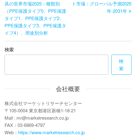
稿
の
投
具の世界市場2025：種類別
ト市場：グローバル予測2025
ナ
投
稿
（PPE保護タイプ0、PPE保護
年-2031年
ビ
稿
タイプ1、PPE保護タイプ2、
PPE保護タイプ3、PPE保護タ
ゲ
イプ4）、用途別分析
ー
シ
検索
ョ
検
ン
索
会社概要
株式会社マーケットリサーチセンター
〒105-0004 東京都港区新橋1-18-21
Mail : mr@marketresearch.co.jp
FAX：03-6869-4797
Web：
https://www.marketresearch.co.jp