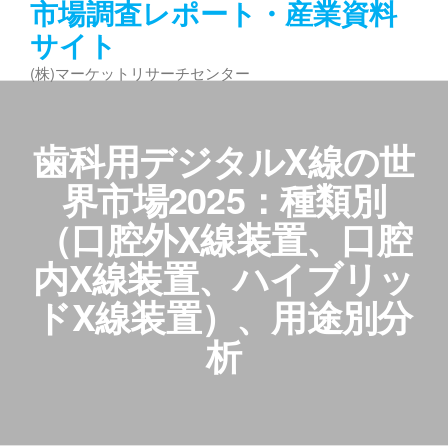
市場調査レポート・産業資料
コ
サイト
ン
テ
(株)マーケットリサーチセンター
ン
ツ
へ
歯科用デジタルX線の世
ス
キ
界市場2025：種類別
ッ
（口腔外X線装置、口腔
プ
内X線装置、ハイブリッ
ドX線装置）、用途別分
析