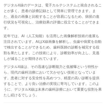
デジタルX線のデータは、電子カルテシステムと統合されるこ
とが多く、患者の診療記録として簡単に管理できます。ま
た、過去の画像と比較することが容易になるため、病状の進
行状況を可視化し、治療効果の評価に役立てることができま
す。
近年では、AI（人工知能）を活用した画像解析技術の進展も
注目されています。AIはX線画像を解析し、虫歯や病変を自動
で検出することができるため、歯科医師の診断を補完する役
割を果たします。この技術により、診断効率が向上し、見逃
しが減ることが期待されています。
デジタルX線は、その迅速な診断能力と低被曝という特性か
ら、現代の歯科治療において欠かせない技術となっていま
す。患者に対する安全性を高めつつ、精度の高い診断を提供
することで、より良い治療の実現に寄与しています。このよ
うに、デジタルX線は未来の歯科診療において重要な役割を果
たし続けるでしょう。