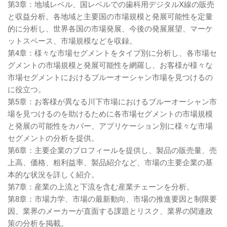
第3章：地域レベル、国レベルでの歯科用デジタルX線の販売
と収益分析。各地域と主要国の市場規模と発展可能性を定量
的に分析し、世界各国の市場発展、今後の発展展望、マーケ
ットスペース、市場規模などを収録。
第4章：様々な市場セグメントをタイプ別に分析し、各市場セ
グメントの市場規模と発展可能性を網羅し、お客様が様々な
市場セグメントにおけるブルーオーシャン市場を見つけるの
に役立つ。
第5章：お客様が異なる川下市場におけるブルーオーシャン市
場を見つけるのを助けるために各市場セグメントの市場規模
と発展の可能性をカバー、アプリケーション別に様々な市場
セグメントの分析を提供。
第6章：主要企業のプロフィールを提供し、製品の販売量、売
上高、価格、粗利益率、製品紹介など、市場の主要企業の基
本的な状況を詳しく紹介。
第7章：産業の上流と下流を含む産業チェーンを分析。
第8章：市場力学、市場の最新動向、市場の推進要因と制限要
因、業界のメーカーが直面する課題とリスク、業界の関連政
策の分析を掲載。