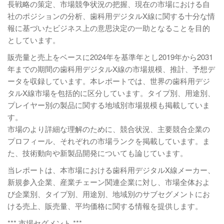
長戦略の策定、市場競争状況の把握、現在の市場における自
社のポジションの分析、歯科用デジタルX線に関する十分な情
報に基づいたビジネス上の意思決定の一助となることを目的
としています。
販売量と売上をベースに2024年を基準年とし2019年から2031
年までの期間の歯科用デジタルX線の市場規模、推計、予想デ
ータを収録しています。本レポートでは、世界の歯科用デジ
タルX線市場を包括的に区分しています。タイプ別、用途別、
プレイヤー別の製品に関する地域別市場規模も掲載していま
す。
市場のより詳細な理解のために、競合状況、主要競合企業の
プロフィール、それぞれの市場ランクを掲載しています。ま
た、技術動向や新製品開発についても論じています。
当レポートは、本市場における歯科用デジタルX線メーカー、
新規参入企業、産業チェーン関連企業に対し、市場全体およ
び企業別、タイプ別、用途別、地域別のサブセグメントにお
ける売上、販売量、平均価格に関する情報を提供します。
*** 市場セグメント ***