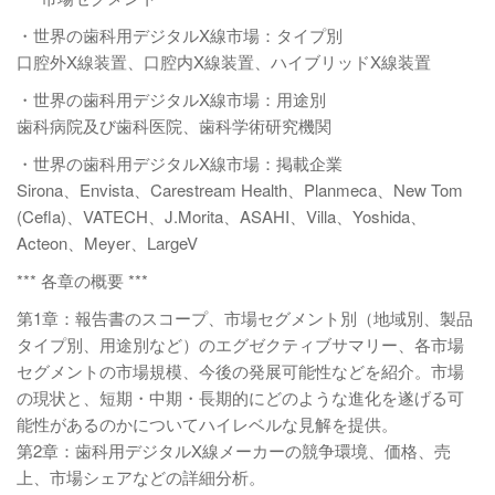
・世界の歯科用デジタルX線市場：タイプ別
口腔外X線装置、口腔内X線装置、ハイブリッドX線装置
・世界の歯科用デジタルX線市場：用途別
歯科病院及び歯科医院、歯科学術研究機関
・世界の歯科用デジタルX線市場：掲載企業
Sirona、Envista、Carestream Health、Planmeca、New Tom
(Cefla)、VATECH、J.Morita、ASAHI、Villa、Yoshida、
Acteon、Meyer、LargeV
*** 各章の概要 ***
第1章：報告書のスコープ、市場セグメント別（地域別、製品
タイプ別、用途別など）のエグゼクティブサマリー、各市場
セグメントの市場規模、今後の発展可能性などを紹介。市場
の現状と、短期・中期・長期的にどのような進化を遂げる可
能性があるのかについてハイレベルな見解を提供。
第2章：歯科用デジタルX線メーカーの競争環境、価格、売
上、市場シェアなどの詳細分析。