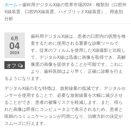
ホーム
»
歯科用デジタルX線の世界市場2024：種類別（口腔外
X線装置、口腔内X線装置、ハイブリッドX線装置）、用途別
分析
歯科用デジタルX線は、患者の口腔内の状態を検
6月
04
査するために使用される重要な診断ツールで
す。従来のフィルムを使用したX線撮影と比較し
2024
て、デジタルX線は迅速に画像を取得でき、高解
像度の画像を提供することが可能です。これに
オフ
より、歯科医師はより早く、正確に診断を行え
るようになります。
デジタルX線の主な特徴は、放射線量の低減です。デジタルセ
ンサーを使用することで、必要な放射線量を大幅に減少させ
ることができ、患者の被曝リスクを軽減します。また、得ら
れた画像は即座にコンピュータ上で表示されるため、患者と
医師のコミュニケーションが円滑になり、治療方針の決定が
スムーズに行えます。