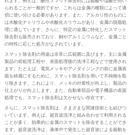
れます。例えば、酸性スマット除去剤には硫酸や塩酸が用い
られることが一般的ですが、これらは金属の種類によって適
切に使い分ける必要があります。また、アルカリ性のものに
は水酸化ナトリウムや水酸化カリウムがあり、金属の脱脂処
理に適しています。さらに、特定の金属に特化したスマット
除去剤も販売されており、銅やアルミニウムなど、金属ごと
の特性に応じた処方がなされています。
スマット除去剤の用途は非常に広範囲に及びます。主に金属
製品の前処理工程や、表面処理後の洗浄工程などで使用され
ます。たとえば、電気メッキやアノダイジングの前に金属表
面を綺麗にするために、スマット除去剤を用いて不純物を取
り除きます。これにより、メッキの付着性が向上し、製品の
仕上がりが向上します。また、自動車部品や電子機器の表面
処理でも、スマット除去剤は欠かせない存在です。
さらに、スマット除去剤は、さまざまな関連技術とも結びつ
いています。例えば、超音波洗浄と組み合わせて利用される
ことが多く、効果的に金属のスマットを除去することができ
ます。超音波洗浄は、液体中で発生した超音波による振動を