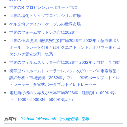
世界のR-プロピレンカーボネート市場
世界の塩化トリイソプロピルシリル市場
ゲル充填ファイバーケーブルの世界市場
世界のフォームマットレス市場2026年
世界の低温洗濯用酵素安定剤市場2026年-2032年：糖由来ポリ
オール、キレート剤またはセクエストラント、ポリマーまたは
タンパク質安定剤、塩系
世界のフィルムスリッター市場2026年-2032年：自動、半自動
携帯型バスルームトレーラーレンタルのグローバル市場展望・
詳細分析・市場規模（2032年まで）：1室式ポータブルトイレ
トレーラー、多室式ポータブルトイレトレーラー
電動曲げ機の世界及び日本市場2026年：種類別（1000KN以
下、1000～5000KN、5000KN以上）
投稿日:
GlobalInfoResearch
その他産業
世界