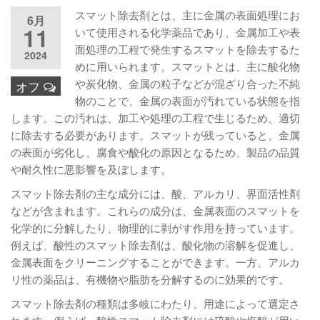
スマット除去剤とは、主に金属の表面処理にお
6月
11
いて使用される化学薬品であり、金属加工や表
面処理の工程で発生するスマットを除去するた
2024
めに用いられます。スマットとは、主に酸化物
や炭化物、金属の粒子などが混ざり合った不純
オフ
物のことで、金属の表面が汚れている状態を指
します。この汚れは、加工や処理の工程で生じるため、適切
に除去する必要があります。スマットが残っていると、金属
の表面が劣化し、腐食や酸化の原因となるため、製品の品質
や耐久性に悪影響を及ぼします。
スマット除去剤の主な成分には、酸、アルカリ、界面活性剤
などが含まれます。これらの成分は、金属表面のスマットを
化学的に分解したり、物理的に剥がす作用を持っています。
例えば、酸性のスマット除去剤は、酸化物の溶解を促進し、
金属表面をクリーニングすることができます。一方、アルカ
リ性の薬品は、有機物や脂肪を分解するのに効果的です。
スマット除去剤の種類は多岐にわたり、用途によって選定さ