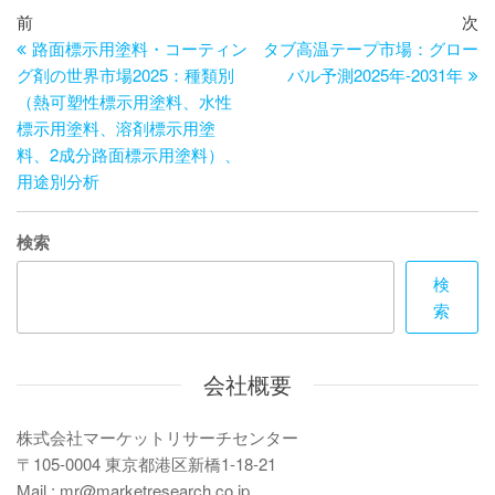
投
過
次
前
次
去
の
路面標示用塗料・コーティン
タブ高温テープ市場：グロー
稿
の
投
グ剤の世界市場2025：種類別
バル予測2025年-2031年
ナ
投
稿
（熱可塑性標示用塗料、水性
ビ
稿
標示用塗料、溶剤標示用塗
料、2成分路面標示用塗料）、
ゲ
用途別分析
ー
シ
検索
ョ
検
ン
索
会社概要
株式会社マーケットリサーチセンター
〒105-0004 東京都港区新橋1-18-21
Mail : mr@marketresearch.co.jp