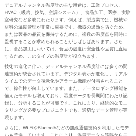
デュアルチャンネル温度計の主な用途は、工業プロセス、
HVAC（暖房、換気、空調システム）、食品加工、医療、実験
室研究など多岐にわたります。例えば、製造業では、機械や
材料の温度管理が非常に重要です。機器の過熱を防ぐため、
または製品の品質を保持するために、複数の温度点を同時に
監視することが求められることがしばしばあります。さら
に、食品加工においては、食品の温度は安全性や品質に直結
するため、このタイプの温度計が役立ちます。
技術の進化に伴い、デュアルチャンネル温度計には多くの関
連技術が統合されています。デジタル表示が進化し、リアル
タイムでのデータ視覚化やアラーム機能が付与されること
で、操作性が向上しています。また、データロギング機能を
備えたモデルも増えており、温度データを長期間にわたり記
録し、分析することが可能です。これにより、継続的なモニ
タリングが必要なプロジェクトでも、適切なデータ管理が実
現します。
さらに、Wi-FiやBluetoothなどの無線通信技術を利用したモデ
ルも登場しています。これにより、温度データを遠隔からモ