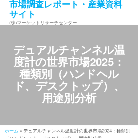
市場調査レポート・産業資料
コ
サイト
ン
テ
(株)マーケットリサーチセンター
ン
ツ
へ
デュアルチャンネル温
ス
キ
度計の世界市場2025：
ッ
種類別（ハンドヘル
プ
ド、デスクトップ）、
用途別分析
ホーム
»
デュアルチャンネル温度計の世界市場2024：種類別
（ハンドヘルド、デスクトップ）、用途別分析