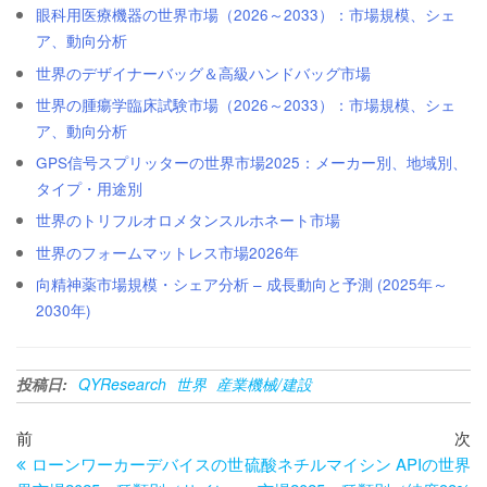
眼科用医療機器の世界市場（2026～2033）：市場規模、シェ
ア、動向分析
世界のデザイナーバッグ＆高級ハンドバッグ市場
世界の腫瘍学臨床試験市場（2026～2033）：市場規模、シェ
ア、動向分析
GPS信号スプリッターの世界市場2025：メーカー別、地域別、
タイプ・用途別
世界のトリフルオロメタンスルホネート市場
世界のフォームマットレス市場2026年
向精神薬市場規模・シェア分析 – 成長動向と予測 (2025年～
2030年)
投稿日:
QYResearch
世界
産業機械/建設
投
過
次
前
次
去
の
ローンワーカーデバイスの世
硫酸ネチルマイシン APIの世界
稿