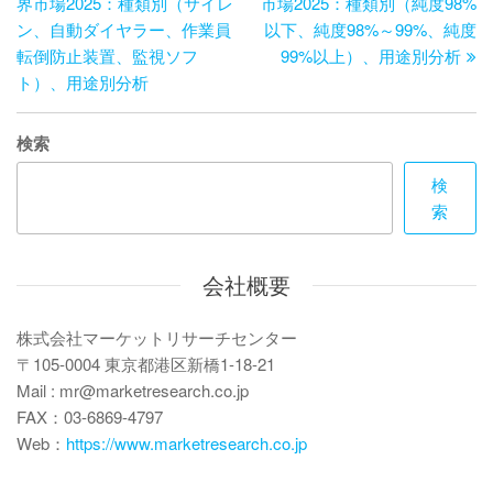
の
投
界市場2025：種類別（サイレ
市場2025：種類別（純度98%
ナ
投
稿
ン、自動ダイヤラー、作業員
以下、純度98%～99%、純度
ビ
稿
転倒防止装置、監視ソフ
99%以上）、用途別分析
ト）、用途別分析
ゲ
ー
検索
シ
検
ョ
索
ン
会社概要
株式会社マーケットリサーチセンター
〒105-0004 東京都港区新橋1-18-21
Mail : mr@marketresearch.co.jp
FAX：03-6869-4797
Web：
https://www.marketresearch.co.jp