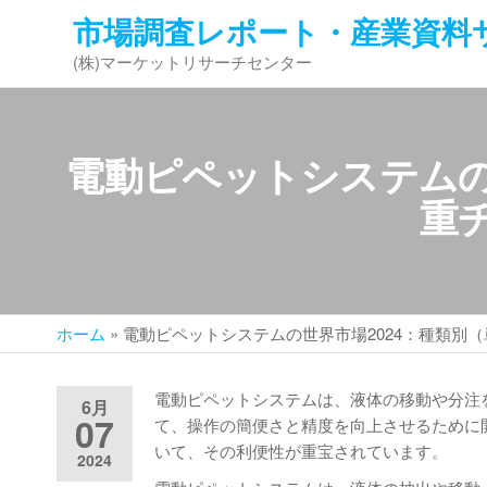
コ
市場調査レポート・産業資料
ン
(株)マーケットリサーチセンター
テ
ン
ツ
へ
電動ピペットシステムの
ス
キ
重
ッ
プ
ホーム
»
電動ピペットシステムの世界市場2024：種類別
電動ピペットシステムは、液体の移動や分注
6月
07
て、操作の簡便さと精度を向上させるために
いて、その利便性が重宝されています。
2024