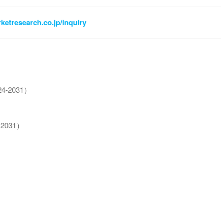
ketresearch.co.jp/inquiry
2031）
031）
）