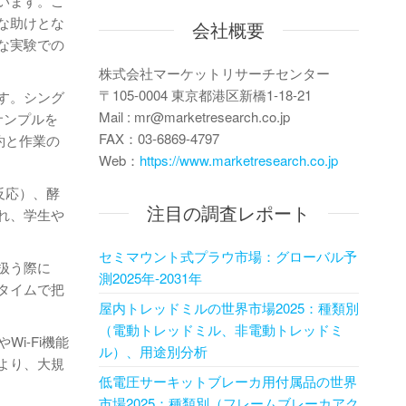
います。こ
な助けとな
会社概要
な実験での
株式会社マーケットリサーチセンター
〒105-0004 東京都港区新橋1-18-21
す。シング
Mail : mr@marketresearch.co.jp
サンプルを
FAX：03-6869-4797
約と作業の
Web：
https://www.marketresearch.co.jp
反応）、酵
注目の調査レポート
れ、学生や
セミマウント式プラウ市場：グローバル予
扱う際に
測2025年-2031年
タイムで把
屋内トレッドミルの世界市場2025：種類別
（電動トレッドミル、非電動トレッドミ
i-Fi機能
ル）、用途別分析
より、大規
低電圧サーキットブレーカ用付属品の世界
市場2025：種類別（フレームブレーカアク