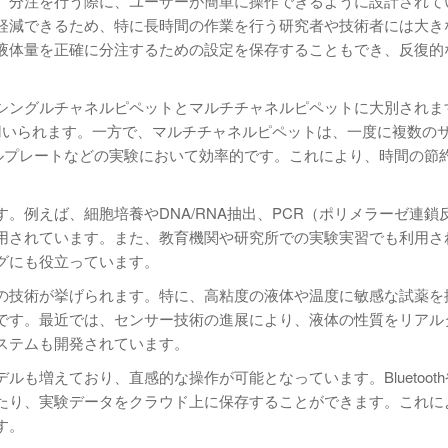
、分注を行う際に、ユーザーが簡単に操作できるように設計されて
軽減できるため、特に長時間の作業を行う研究者や技術者には大き
液体量を正確に分注するための設定を保存することもでき、反復的
シングルチャネルピペットとマルチチャネルピペットに大別されま
用いられます。一方で、マルチチャネルピペットは、一度に複数の
ェルプレートなどの実験において効率的です。これにより、時間の節
。例えば、細胞培養やDNA/RNA抽出、PCR（ポリメラーゼ連鎖
用されています。また、教育機関や研究所での実験実習でも利用さ
グにも役立っています。
の技術が挙げられます。特に、高粘度の液体や温度に敏感な試薬を
です。最近では、センサー技術の進展により、液体の性質をリアル
ステムも開発されています。
増えており、直感的な操作が可能となっています。BluetoothやW
たり、実験データをクラウド上に保存することができます。これに
す。