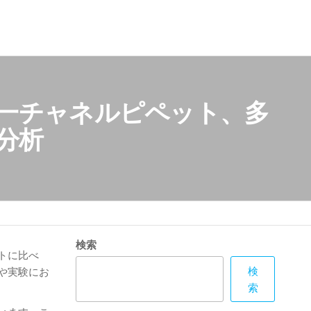
単一チャネルピペット、多
分析
検索
トに比べ
検
や実験にお
索