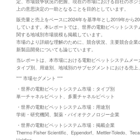
定、市場競争状況の把握、現在の市場における自社のポジ
上の意思決定の一助となることを目的としています。
販売量と売上をベースに2024年を基準年とし2019年か
しています。本レポートでは、世界の電動ピペットシステ
関する地域別市場規模も掲載しています。
市場のより詳細な理解のために、競合状況、主要競合企業
新製品開発についても論じています。
当レポートは、本市場における電動ピペットシステムメー
タイプ別、用途別、地域別のサブセグメントにおける売上
*** 市場セグメント ***
・世界の電動ピペットシステム市場：タイプ別
単一チャネルピペット、多重チャネルピペット
・世界の電動ピペットシステム市場：用途別
学術・研究機関、製薬・バイオテクノロジー企業
・世界の電動ピペットシステム市場：掲載企業
Thermo Fisher Scientific、Eppendorf、Mettler-Toledo、T
Holding