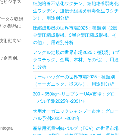
たビジネス
細胞培養不活化ワクチン、細胞培養弱毒化
生ワクチン、遺伝子組換え弱毒化生ワクチ
ン）、用途別分析
データを収録
別の製品に
圧縮成形機の世界市場2025：種類別（2層
金型圧縮成形機、3層金型圧縮成形機、そ
技術動向や
の他）、用途別分析
アングル定規の世界市場2025：種類別（プ
び企業別、
ラスチック、金属、木材、その他）、用途
別分析
リーキパウダーの世界市場2025：種類別
（オーガニック、従来型）、用途別分析
300～650kgヘリコプターUAV市場：グロ
ーバル予測2025年-2031年
犬用オーガニックシャンプー市場：グロー
バル予測2025年-2031年
ntegra
産業用流量制御バルブ（FCV）の世界市場