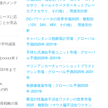
後のメンテ
セサリ、モールドケースサーキットブレー
カアクセサリ、その他）、用途別分析
ニーズに応
DCパワーメータの世界市場2025：種類別
ことが見込
（12V、24V、48V、その他）、用途別分
析
キャパシタンス熱膨張計市場：グローバル
（年平均成長
予測2025年-2031年
手持ち式凍結手術ユニット市場：グローバ
xxxxx米ド
ル予測2025年-2031年
マリンアンカーチェーンショットブラスト
031年まで
マシン市場：グローバル予測2025年-2031
年
us、
角膜修復薬市場：グローバル予測2025
売上の約
年-2031年
豚流行性脳炎不活化ワクチンの世界市場
成長戦略の策
2025：種類別（マウス脳不活化ワクチン、