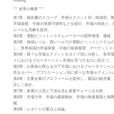
*** 各章の概要 ***
第1章：報告書のスコープ、市場セグメント別（地域別、
市場規模、今後の発展可能性などを紹介。市場の現状と、
レベルな見解を提供。
第2章：電動ピペットシステムメーカーの競争環境、価格
第3章：地域レベル、国レベルでの電動ピペットシステム
し、世界各国の市場発展、今後の発展展望、マーケットス
第4章：様々な市場セグメントをタイプ別に分析し、各市
トにおけるブルーオーシャン市場を見つけるのに役立つ。
第5章：お客様が異なる川下市場におけるブルーオーシャ
性をカバー、アプリケーション別に様々な市場セグメント
第6章：主要企業のプロフィールを提供し、製品の販売量
詳しく紹介。
第7章：産業の上流と下流を含む産業チェーンを分析。
第8章：市場力学、市場の最新動向、市場の推進要因と制
載。
第9章：レポートの要点と結論。