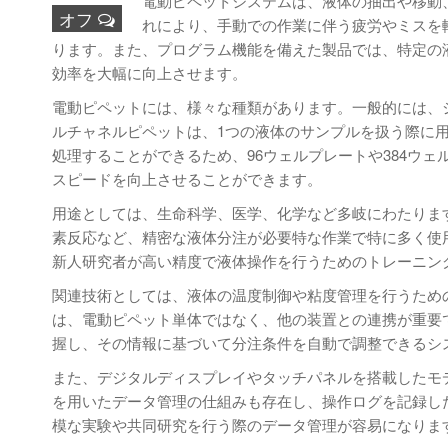
電動ピペットシステムは、液体の抽出や移動
オフ
れにより、手動での作業に伴う疲労やミスを
ります。また、プログラム機能を備えた製品では、特定の
効率を大幅に向上させます。
電動ピペットには、様々な種類があります。一般的には、
ルチャネルピペットは、1つの液体のサンプルを扱う際に
処理することができるため、96ウェルプレートや384ウ
スピードを向上させることができます。
用途としては、生命科学、医学、化学など多岐にわたります
素反応など、精密な液体分注が必要特な作業で特に多く使
新人研究者が高い精度で液体操作を行うためのトレーニン
関連技術としては、液体の温度制御や粘度管理を行うため
は、電動ピペット単体ではなく、他の装置との連携が重要
握し、その情報に基づいて分注条件を自動で調整できるシ
また、デジタルディスプレイやタッチパネルを搭載したモデルも
を用いたデータ管理の仕組みも存在し、操作ログを記録し
模な実験や共同研究を行う際のデータ管理が容易になりま