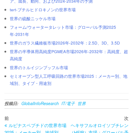
ア、成長、動向、および2024-2034年の予測
tert-ブチルヒドロキノンの世界市場
世界の硫酸ニッケル市場
フォーム/ウォータータレット市場：グローバル予測2025
年-2031年
世界のガラス繊維板市場2026年-2032年：2.5D、3D、3.5D
世界の半導体用高純度PGMEA市場2026年-2032年：高純度、超
高純度
世界のトルイジンブッフル市場
セミオープン型人工呼吸回路の世界市場2025：メーカー別、地
域別、タイプ・用途別
投稿日:
GlobalInfoResearch
IT/電子
世界
投
過
次
前
次
去
の
ルピナスペプチドの世界市場
ヘキサフルオロイソブチレン
稿
の
投
2025：メーカー別、地域別、
（HFIB）市場：グローバル予