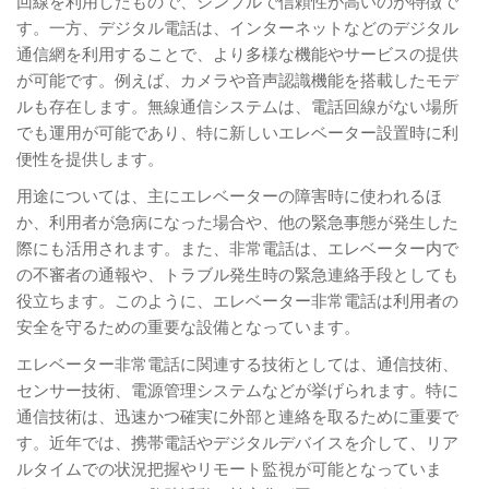
回線を利用したもので、シンプルで信頼性が高いのが特徴で
す。一方、デジタル電話は、インターネットなどのデジタル
通信網を利用することで、より多様な機能やサービスの提供
が可能です。例えば、カメラや音声認識機能を搭載したモデ
ルも存在します。無線通信システムは、電話回線がない場所
でも運用が可能であり、特に新しいエレベーター設置時に利
便性を提供します。
用途については、主にエレベーターの障害時に使われるほ
か、利用者が急病になった場合や、他の緊急事態が発生した
際にも活用されます。また、非常電話は、エレベーター内で
の不審者の通報や、トラブル発生時の緊急連絡手段としても
役立ちます。このように、エレベーター非常電話は利用者の
安全を守るための重要な設備となっています。
エレベーター非常電話に関連する技術としては、通信技術、
センサー技術、電源管理システムなどが挙げられます。特に
通信技術は、迅速かつ確実に外部と連絡を取るために重要で
す。近年では、携帯電話やデジタルデバイスを介して、リア
ルタイムでの状況把握やリモート監視が可能となっていま