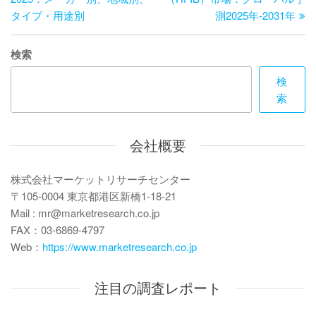
ナ
投
稿
タイプ・用途別
測2025年-2031年
ビ
稿
ゲ
検索
ー
検
索
シ
ョ
会社概要
ン
株式会社マーケットリサーチセンター
〒105-0004 東京都港区新橋1-18-21
Mail : mr@marketresearch.co.jp
FAX：03-6869-4797
Web：
https://www.marketresearch.co.jp
注目の調査レポート