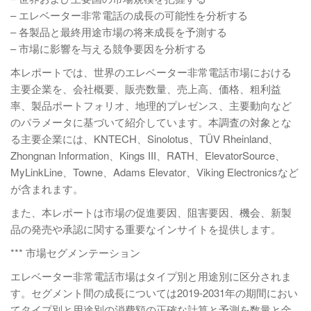
– エレベーター非常電話の成長の可能性を分析する
– 各製品と最終用途市場の将来成長を予測する
– 市場に影響を与える競争要因を分析する
本レポートでは、世界のエレベーター非常電話市場における
主要企業を、会社概要、販売数量、売上高、価格、粗利益
率、製品ポートフォリオ、地理的プレゼンス、主要動向など
のパラメータに基づいて紹介しています。本調査の対象とな
る主要企業には、KNTECH、Sinolotus、TÜV Rheinland、
Zhongnan Information、Kings III、RATH、ElevatorSource、
MyLinkLine、Towne、Adams Elevator、Viking Electronicsなど
が含まれます。
また、本レポートは市場の促進要因、阻害要因、機会、新製
品の発売や承認に関する重要なインサイトを提供します。
*** 市場セグメンテーション
エレベーター非常電話市場はタイプ別と用途別に区分されま
す。セグメント間の成長については2019-2031年の期間におい
てタイプ別と用途別の消費額の正確な計算と予測を数量と金