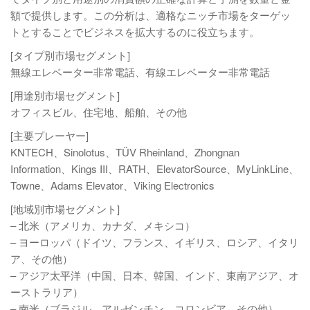
額で提供します。この分析は、適格なニッチ市場をターゲッ
トとすることでビジネスを拡大するのに役立ちます。
[タイプ別市場セグメント]
無線エレベーター非常電話、有線エレベーター非常電話
[用途別市場セグメント]
オフィスビル、住宅地、船舶、その他
[主要プレーヤー]
KNTECH、Sinolotus、TÜV Rheinland、Zhongnan
Information、Kings III、RATH、ElevatorSource、MyLinkLine、
Towne、Adams Elevator、Viking Electronics
[地域別市場セグメント]
– 北米（アメリカ、カナダ、メキシコ）
– ヨーロッパ（ドイツ、フランス、イギリス、ロシア、イタリ
ア、その他）
– アジア太平洋（中国、日本、韓国、インド、東南アジア、オ
ーストラリア）
– 南米（ブラジル、アルゼンチン、コロンビア、その他）