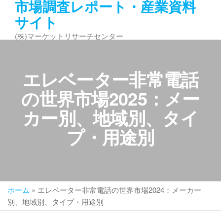
市場調査レポート・産業資料
コ
サイト
ン
テ
(株)マーケットリサーチセンター
ン
ツ
へ
エレベーター非常電話
ス
キ
の世界市場2025：メー
ッ
カー別、地域別、タイ
プ
プ・用途別
ホーム
»
エレベーター非常電話の世界市場2024：メーカー
別、地域別、タイプ・用途別