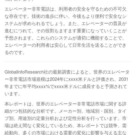
エレベーター非常電話は、利用者の安全を守るための不可欠
な存在です。技術の進歩に伴い、今後もより便利で安全なシ
ステムが求められるでしょう。また、エレベーターの普及が
進むにつれて、その役割もますます重要になっていくことが
予想されます。これらのシステムが適切に機能することで、
エレベーターの利用者は安心して日常生活を送ることができ
るのです。
GlobalInfoResearch社の最新調査によると、世界のエレベータ
ー非常電話市場規模は2024年にxxxx米ドルと評価され、2031
年までに年平均xxxx%でxxxx米ドルに成長すると予測されて
います。
本レポートは、世界のエレベーター非常電話市場に関する詳
細かつ包括的な分析です。メーカー別、地域別・国別、タイ
プ別、用途別の定量分析および定性分析を行っています。市
場は絶え間なく変化しているため、本レポートでは競争、需
給動向、多くの市場における需要の変化に影響を与える主な