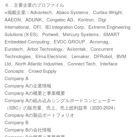
６．主要企業のプロファイル
※掲載企業：Advantech、Abaco Systems、Curtiss-Wright、
AAEON、ADLINK、Congatec AG、Kontron、Digi
International、DFI、IEI Integration Corp、Extreme Engineering
Solutions (X-ES)、Portwell、Mercury Systems、SMART
Embedded Computing、EVOC GROUP、Acromag、
Eurotech、Arbor Technology、Axiomtek、Concurrent
Technologies、Elma Electronic、Lemaker、DFRobot、BVM
Ltd、North Atlantic Industries、Connect Tech、Interface
Concepts、Crowd Supply
Company A
Company Aの企業情報
Company Aの概要と事業概要
Company Aの組み込みシングルボードコンピューター
（SBC）の販売量、売上、売上総利益率（2020-2024）
Company Aの製品ポートフォリオ
Company B
Company Bの会社情報
Company Bの概要と事業概要