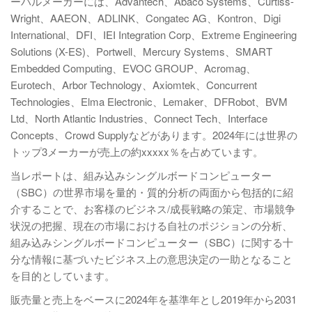
ーバルメーカーには、Advantech、Abaco Systems、Curtiss-
Wright、AAEON、ADLINK、Congatec AG、Kontron、Digi
International、DFI、IEI Integration Corp、Extreme Engineering
Solutions (X-ES)、Portwell、Mercury Systems、SMART
Embedded Computing、EVOC GROUP、Acromag、
Eurotech、Arbor Technology、Axiomtek、Concurrent
Technologies、Elma Electronic、Lemaker、DFRobot、BVM
Ltd、North Atlantic Industries、Connect Tech、Interface
Concepts、Crowd Supplyなどがあります。2024年には世界の
トップ3メーカーが売上の約xxxxx％を占めています。
当レポートは、組み込みシングルボードコンピューター
（SBC）の世界市場を量的・質的分析の両面から包括的に紹
介することで、お客様のビジネス/成長戦略の策定、市場競争
状況の把握、現在の市場における自社のポジションの分析、
組み込みシングルボードコンピューター（SBC）に関する十
分な情報に基づいたビジネス上の意思決定の一助となること
を目的としています。
販売量と売上をベースに2024年を基準年とし2019年から2031