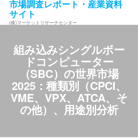
市場調査レポート・産業資料
コ
サイト
ン
テ
(株)マーケットリサーチセンター
ン
ツ
へ
組み込みシングルボー
ス
キ
ドコンピューター
ッ
（SBC）の世界市場
プ
2025：種類別（CPCI、
VME、VPX、ATCA、そ
の他）、用途別分析