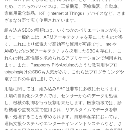
ため、これらのデバイスは、工業機器、医療機器、自動車、
家庭用電化製品、IoT（Internet of Things）デバイスなど、さま
ざまな分野で広く使用されています。
組み込みSBCの種類には、いくつかのバリエーションがあり
ます。一般的には、ARMアーキテクチャを基にしたものが多
く、これにより低電力で高効率な運用が可能です。Intelや
AMDなどのx86アーキテクチャを採用したSBCも存在し、こ
れらは特に高性能を求められるアプリケーションで利用され
ます。また、Raspberry PiやArduinoのような教育用やプロ
totyping向けのSBCも人気があり、これらはプログラミングや
電子工作の学習に適しています。
用途に関しては、組み込みSBCは非常に多岐にわたります。
工場の自動化システムでは、センサーからのデータを処理
し、機械の制御を行う役割を果たします。医療領域では、診
断機器や監視装置で使用され、リアルタイムでデータを収
集・処理することが求められます。自動車産業においては、
運転支援システムやエンターテインメントシステムなど、さ