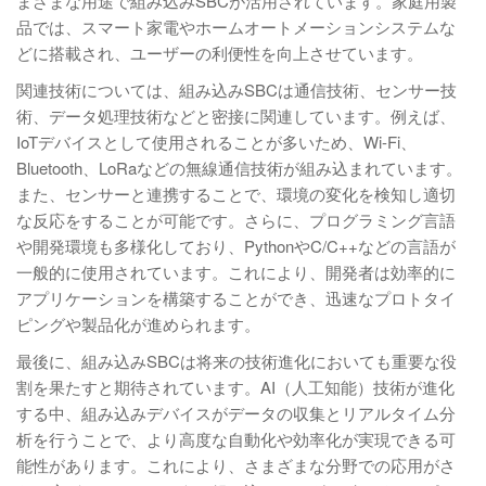
まざまな用途で組み込みSBCが活用されています。家庭用製
品では、スマート家電やホームオートメーションシステムな
どに搭載され、ユーザーの利便性を向上させています。
関連技術については、組み込みSBCは通信技術、センサー技
術、データ処理技術などと密接に関連しています。例えば、
IoTデバイスとして使用されることが多いため、Wi-Fi、
Bluetooth、LoRaなどの無線通信技術が組み込まれています。
また、センサーと連携することで、環境の変化を検知し適切
な反応をすることが可能です。さらに、プログラミング言語
や開発環境も多様化しており、PythonやC/C++などの言語が
一般的に使用されています。これにより、開発者は効率的に
アプリケーションを構築することができ、迅速なプロトタイ
ピングや製品化が進められます。
最後に、組み込みSBCは将来の技術進化においても重要な役
割を果たすと期待されています。AI（人工知能）技術が進化
する中、組み込みデバイスがデータの収集とリアルタイム分
析を行うことで、より高度な自動化や効率化が実現できる可
能性があります。これにより、さまざまな分野での応用がさ