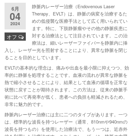
静脈内レーザー治療（Endovenous Laser
6月
04
Therapy、EVLT）は、静脈の病変を治療するた
めの低侵襲な医療手法として広く用いられてい
2024
ます。特に、下肢静脈瘤やその他の静脈疾患に
対する治療法として注目されています。この治
オフ
療法は、細いレーザーファイバーを静脈内に挿
入し、レーザー光を照射することにより、異常な静脈を閉じ
ることを目的としています。
EVLTの基本的な理念は、痛みや出血を最小限に抑えつつ、効
率的に静脈を処理することです。血液の流れが異常な静脈を
熱で縮小させることにより、結果として血液の循環を正常な
状態に戻すことが期待されます。この方法は、従来の静脈手
術に比べて再発率が低く、患者への負担も軽減されるため、
非常に魅力的です。
静脈内レーザー治療には主に二つのタイプがあります。一つ
は、標準的な波長を持つレーザー（通常、810nmや940nmの
波長を持つもの）を使用した治療法で、もう一つは、近赤外