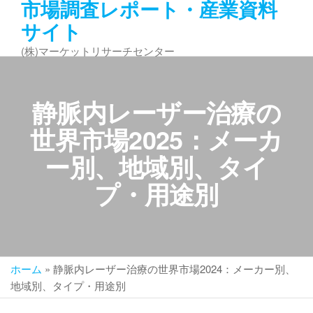
市場調査レポート・産業資料
コ
サイト
ン
テ
(株)マーケットリサーチセンター
ン
ツ
へ
静脈内レーザー治療の
ス
キ
世界市場2025：メーカ
ッ
ー別、地域別、タイ
プ
プ・用途別
ホーム
»
静脈内レーザー治療の世界市場2024：メーカー別、
地域別、タイプ・用途別