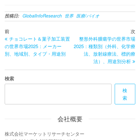
投稿日:
GlobalInfoResearch
世界
医療/バイオ
投
過
次
前
次
去
の
チョコレート＆菓子加工装置
整形外科腫瘍学の世界市場
稿
の
投
の世界市場2025：メーカー
2025：種類別（外科、化学療
ナ
投
稿
別、地域別、タイプ・用途別
法、放射線療法、標的療
ビ
稿
法）、用途別分析
ゲ
検索
ー
検
シ
索
ョ
ン
会社概要
株式会社マーケットリサーチセンター