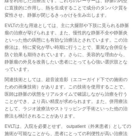
線を利用した治療法です。これらのレーザーは、静脈の内壁
に直接的に作用し、熱を生成することで成分のタンパク質を
変性させ、静脈が閉じるきっかけを生み出します。
EVLTの主な用途としては、主に大腿部や下肢に見られる静脈
瘤の治療が挙げられます。また、慢性的な静脈不全や静脈炎
といった他の病態にも有効な治療法とされています。この治
療法は、特に変化が早い時期に行うことで、重篤な合併症を
防ぐ効果も期待されています。さらに、美容的な理由から、
静脈瘤の外見を改善したい患者にとっても心強い選択肢とな
っています。
関連技術としては、超音波造影（エコーガイド下での施術の
ための画像技術）があります。この技術を使用することで、
医師は静脈の状態をリアルタイムで確認しながら治療を行う
ことができ、より高い精度が求められます。また、併用療法
として、ラジオ波療法やストリッピング手術といった他の治
療法も検討されることがあります。
EVLTは、入院を必要とせず、 outpatient（外来患者）としての
施術が可能なことから、患者にとっての利便性が高い治療法