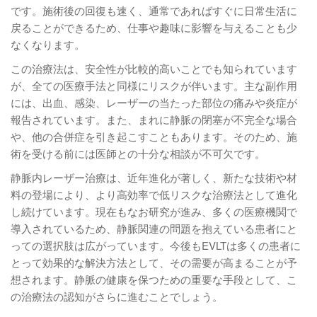
です。施術後の回復も速く、通常であればすぐに日常生活に
戻ることができるため、仕事や趣味に影響を与えることも少
なくなります。
この治療法は、安全性が比較的高いことでも知られています
が、全ての医療手法と同様にリスクが伴います。主な副作用
には、出血、感染、レーザーの当たった部位の痛みや炎症が
報告されています。また、まれに静脈の閉塞が不完全な場合
や、他の合併症を引き起こすこともあります。そのため、施
術を受ける前には医師との十分な相談が不可欠です。
静脈内レーザー治療は、近年進化が著しく、新たな技術や材
料の登場により、より高効率で低リスクな治療法として進化
し続けています。現在もなお研究が進み、多くの医療機関で
導入されているため、静脈関連の問題を抱えている患者にと
っての選択肢は広がっています。今後もEVLTは多くの患者に
とって効果的な解決方法として、その需要が高まることが予
想されます。静脈の健康を保つための重要な手段として、こ
の治療法の認知がさらに進むことでしょう。