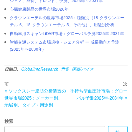
シェア、成長、トレンド、予測、2023年～2031年
心臓健康製品の世界市場2026年
クラウンエーテルの世界市場2025：種類別（18-クラウンエー
テル-6、15-クラウンエーテル-5、その他）、用途別分析
自動車用スキャンLiDAR市場：グローバル予測2025年-2031年
智能交通システム市場規模・シェア分析 ー 成長動向と予測
(2025年〜2030年)
投稿日:
GlobalInfoResearch
世界
医療/バイオ
投
過
次
前
次
去
の
ソックスレー脂肪分析装置の
手持ち型血圧計市場：グロー
稿
の
投
世界市場2025：メーカー別、
バル予測2025年-2031年
ナ
投
稿
地域別、タイプ・用途別
ビ
稿
ゲ
検索