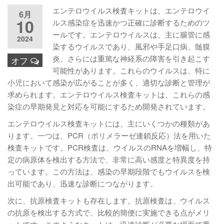
エンテロウイルス検査キットは、エンテロウイ
6月
10
ルス感染症を迅速かつ正確に診断するためのツ
ールです。エンテロウイルスは、主に腸管に感
2024
染するウイルスであり、風邪や手足口病、髄膜
炎、さらには重篤な神経系の障害を引き起こす
オフ
可能性があります。これらのウイルスは、特に
小児において感染が広がることが多く、適切な診断と管理が
求められます。エンテロウイルス検査キットは、これらの感
染症の早期発見と対応を可能にするため開発されています。
エンテロウイルス検査キットには、主にいくつかの種類があ
ります。一つは、PCR（ポリメラーゼ連鎖反応）法を用いた
検査キットです。PCR検査は、ウイルスのRNAを増幅し、特
定の病原体を検出する方法で、非常に高い感度と特異度を持
っています。この方法は、感染の早期段階でもウイルスを検
出可能であり、迅速な診断につながります。
次に、抗原検査キットも存在します。抗原検査は、ウイルス
の抗原を検出する方式で、比較的簡便に実施できる点がメリ