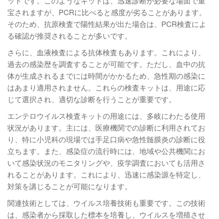
ットです。このようなキットは、迅速診断が必要な場面で重
宝されますが、PCRに比べると感度が劣ることがあります。
そのため、抗原検査で陽性結果が出た場合は、PCR検査によ
る確認が推奨されることが多いです。
さらに、血液検査による抗体検査もあります。これにより、
過去の感染歴を調査することが可能です。ただし、血中の抗
体が生成されるまでには時間がかかるため、急性期の感染に
はあまり適用されません。これらの検査キットは、用途に応
じて選択され、適切な診断を行うことが重要です。
エンテロウイルス検査キットの用途には、多岐にわたる使用
状況があります。主には、医療機関での診断に利用されてお
り、特に小児科の現場では手足口病や急性髄膜炎の診断に役
立ちます。また、感染症の流行時には、地域や公共機関にお
いて感染状況のモニタリングや、疫学調査においても活用さ
れることがあります。これにより、迅速に感染源を特定し、
対策を講じることが可能になります。
関連技術としては、ウイルス培養技術も重要です。この技術
は、感染者から採取した標本を培養し、ウイルスを増殖させ