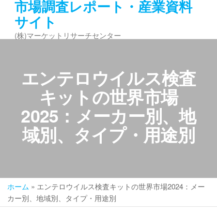
市場調査レポート・産業資料
コ
サイト
ン
テ
(株)マーケットリサーチセンター
ン
ツ
へ
エンテロウイルス検査
ス
キ
キットの世界市場
ッ
2025：メーカー別、地
プ
域別、タイプ・用途別
ホーム
»
エンテロウイルス検査キットの世界市場2024：メー
カー別、地域別、タイプ・用途別