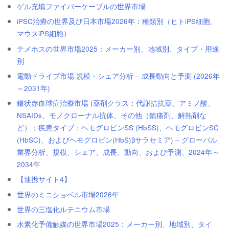
ゲル充填ファイバーケーブルの世界市場
iPSC治療の世界及び日本市場2026年：種類別（ヒトiPS細胞、
マウスiPS細胞）
テメホスの世界市場2025：メーカー別、地域別、タイプ・用途
別
電動ドライブ市場 規模・シェア分析 – 成長動向と予測 (2026年
～2031年)
鎌状赤血球症治療市場 (薬剤クラス：代謝拮抗薬、アミノ酸、
NSAIDs、モノクローナル抗体、その他（鎮痛剤、解熱剤な
ど）；疾患タイプ：ヘモグロビンSS (HbSS)、ヘモグロビンSC
(HbSC)、およびヘモグロビン(HbS)βサラセミア) – グローバル
業界分析、規模、シェア、成長、動向、および予測、2024年～
2034年
【連携サイト4】
世界のミニショベル市場2026年
世界の三塩化ルテニウム市場
水素化予備触媒の世界市場2025：メーカー別、地域別、タイ