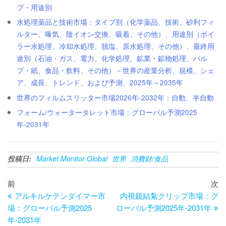
プ・用途別
水処理薬品と技術市場：タイプ別（化学薬品、技術、砂利フィ
ルター、曝気、陰イオン交換、吸着、その他）、用途別（ボイ
ラー水処理、冷却水処理、脱塩、原水処理、その他）、最終用
途別（石油・ガス、電力、化学処理、鉱業・鉱物処理、パル
プ・紙、食品・飲料、その他）－世界の産業分析、規模、シェ
ア、成長、トレンド、および予測、2025年～2035年
世界のフィルムスリッター市場2026年-2032年：自動、半自動
フォーム/ウォータータレット市場：グローバル予測2025
年-2031年
投稿日:
Market Monitor Global
世界
消費財/食品
投
過
次
前
次
去
の
アルキルケテンダイマー市
内視鏡結紮クリップ市場：グ
稿
の
投
場：グローバル予測2025
ローバル予測2025年-2031年
ナ
投
稿
年-2031年