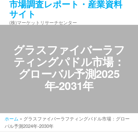
市場調査レポート・産業資料
コ
サイト
ン
テ
(株)マーケットリサーチセンター
ン
ツ
へ
グラスファイバーラフ
ス
キ
ティングパドル市場：
ッ
グローバル予測2025
プ
年-2031年
ホーム
»
グラスファイバーラフティングパドル市場：グロー
バル予測2024年-2030年