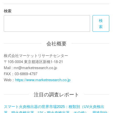
ビ
稿
ゲ
検索
ー
検
索
シ
ョ
会社概要
ン
株式会社マーケットリサーチセンター
〒105-0004 東京都港区新橋1-18-21
Mail : mr@marketresearch.co.jp
FAX：03-6869-4797
Web：
https://www.marketresearch.co.jp
注目の調査レポート
スマート火炎検出器の世界市場2025：種類別（UV火炎検出
器、IR火炎検出器、UV・IR火炎検出器、その他）、用途別分