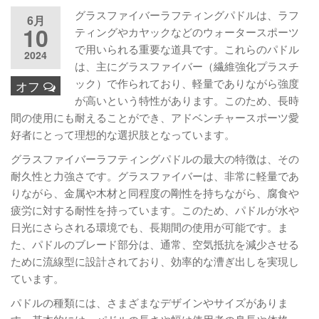
グラスファイバーラフティングパドルは、ラフ
6月
10
ティングやカヤックなどのウォータースポーツ
で用いられる重要な道具です。これらのパドル
2024
は、主にグラスファイバー（繊維強化プラスチ
ック）で作られており、軽量でありながら強度
オフ
が高いという特性があります。このため、長時
間の使用にも耐えることができ、アドベンチャースポーツ愛
好者にとって理想的な選択肢となっています。
グラスファイバーラフティングパドルの最大の特徴は、その
耐久性と力強さです。グラスファイバーは、非常に軽量であ
りながら、金属や木材と同程度の剛性を持ちながら、腐食や
疲労に対する耐性を持っています。このため、パドルが水や
日光にさらされる環境でも、長期間の使用が可能です。ま
た、パドルのブレード部分は、通常、空気抵抗を減少させる
ために流線型に設計されており、効率的な漕ぎ出しを実現し
ています。
パドルの種類には、さまざまなデザインやサイズがありま