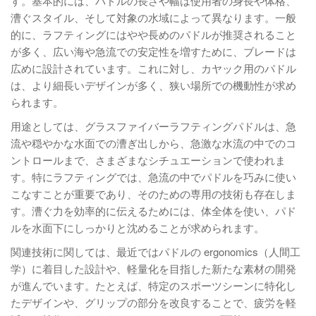
す。基本的には、パドルの長さや幅は使用者の身長や体格、
漕ぐスタイル、そして対象の水域によって異なります。一般
的に、ラフティングにはやや長めのパドルが推奨されること
が多く、広い海や急流での安定性を増すために、ブレードは
広めに設計されています。これに対し、カヤック用のパドル
は、より細長いデザインが多く、狭い場所での機動性が求め
られます。
用途としては、グラスファイバーラフティングパドルは、急
流や穏やかな水面での漕ぎ出しから、急激な水流の中でのコ
ントロールまで、さまざまなシチュエーションで使われま
す。特にラフティングでは、急流の中でパドルを巧みに使い
こなすことが重要であり、そのための専用の技術も存在しま
す。漕ぐ力を効率的に伝えるためには、体全体を使い、パド
ルを水面下にしっかりと沈めることが求められます。
関連技術に関しては、最近ではパドルの ergonomics（人間工
学）に着目した設計や、軽量化を目指した新たな素材の開発
が進んでいます。たとえば、特定のスポーツシーンに特化し
たデザインや、グリップの部分を改良することで、疲労を軽