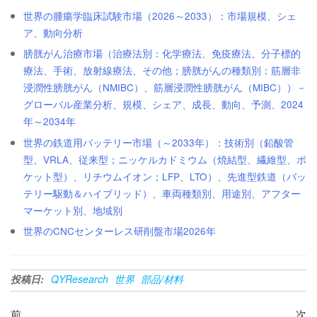
世界の腫瘍学臨床試験市場（2026～2033）：市場規模、シェ
ア、動向分析
膀胱がん治療市場（治療法別：化学療法、免疫療法、分子標的
療法、手術、放射線療法、その他；膀胱がんの種類別：筋層非
浸潤性膀胱がん（NMIBC）、筋層浸潤性膀胱がん（MIBC））－
グローバル産業分析、規模、シェア、成長、動向、予測、2024
年～2034年
世界の鉄道用バッテリー市場（～2033年）：技術別（鉛酸管
型、VRLA、従来型；ニッケルカドミウム（焼結型、繊維型、ポ
ケット型）、リチウムイオン；LFP、LTO）、先進型鉄道（バッ
テリー駆動＆ハイブリッド）、車両種類別、用途別、アフター
マーケット別、地域別
世界のCNCセンターレス研削盤市場2026年
投稿日:
QYResearch
世界
部品/材料
投
過
次
前
次