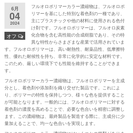
フルオロポリマーカラー濃縮物は、フルオロポ
6月
04
リマーを基にした特別な着色剤の一種であり、
主にプラスチックや他の材料に使用される色付
2024
け剤です。フルオロポリマーは、フルオロ炭素
化合物を含む高性能の合成樹脂であり、その特
オフ
異な特性からさまざまな産業で活用されていま
す。フルオロポリマーは、高い耐熱性、耐薬品性、低摩擦特
性、優れた耐候性を持ち、非常に化学的に安定な材料です。
このため、厳しい環境下でも性能を維持することができま
す。
フルオロポリマーカラー濃縮物は、フルオロポリマーを主成
分とし、着色剤や添加剤を織り交ぜた製品です。これによ
り、ポリマーの特性を保持しつつ、様々な色を提供すること
が可能となります。一般的には、フルオロポリマーに対する
着色剤の濃度を高めることで、必要な色合いを精密に調整し
ます。この濃縮物は、最終製品を製造する際に、主成分に少
量加えることで、均一な色合いを実現します。