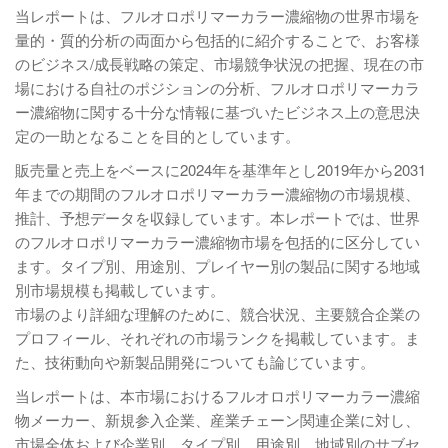
当レポートは、フルオロポリマーカラー濃縮物の世界市場を
量的・質的分析の両面から包括的に紹介することで、お客様
のビジネス/成長戦略の策定、市場競争状況の把握、現在の市
場における自社のポジションの分析、フルオロポリマーカラ
ー濃縮物に関する十分な情報に基づいたビジネス上の意思決
定の一助となることを目的としています。
販売量と売上をベースに2024年を基準年とし2019年から2031
年までの期間のフルオロポリマーカラー濃縮物の市場規模、
推計、予想データを収録しています。本レポートでは、世界
のフルオロポリマーカラー濃縮物市場を包括的に区分してい
ます。タイプ別、用途別、プレイヤー別の製品に関する地域
別市場規模も掲載しています。
市場のより詳細な理解のために、競合状況、主要競合企業の
プロフィール、それぞれの市場ランクを掲載しています。ま
た、技術動向や新製品開発についても論じています。
当レポートは、本市場におけるフルオロポリマーカラー濃縮
物メーカー、新規参入企業、産業チェーン関連企業に対し、
市場全体および企業別、タイプ別、用途別、地域別のサブセ