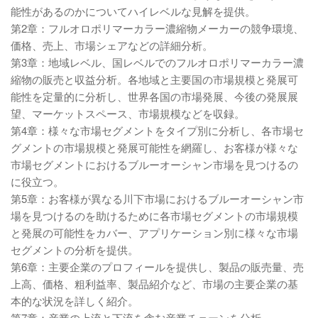
能性があるのかについてハイレベルな見解を提供。
第2章：フルオロポリマーカラー濃縮物メーカーの競争環境、
価格、売上、市場シェアなどの詳細分析。
第3章：地域レベル、国レベルでのフルオロポリマーカラー濃
縮物の販売と収益分析。各地域と主要国の市場規模と発展可
能性を定量的に分析し、世界各国の市場発展、今後の発展展
望、マーケットスペース、市場規模などを収録。
第4章：様々な市場セグメントをタイプ別に分析し、各市場セ
グメントの市場規模と発展可能性を網羅し、お客様が様々な
市場セグメントにおけるブルーオーシャン市場を見つけるの
に役立つ。
第5章：お客様が異なる川下市場におけるブルーオーシャン市
場を見つけるのを助けるために各市場セグメントの市場規模
と発展の可能性をカバー、アプリケーション別に様々な市場
セグメントの分析を提供。
第6章：主要企業のプロフィールを提供し、製品の販売量、売
上高、価格、粗利益率、製品紹介など、市場の主要企業の基
本的な状況を詳しく紹介。
第7章：産業の上流と下流を含む産業チェーンを分析。