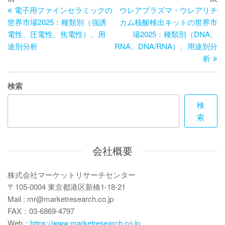
去
の
電子用ファインセラミックの
ウレアプラズマ・ウレアリチ
稿
の
投
世界市場2025：種類別（強誘
カム核酸検出キットの世界市
ナ
投
稿
電性、圧電性、焦電性）、用
場2025：種類別（DNA、
ビ
稿
途別分析
RNA、DNA/RNA）、用途別分
析
ゲ
ー
検索
シ
検
ョ
索
ン
会社概要
株式会社マーケットリサーチセンター
〒105-0004 東京都港区新橋1-18-21
Mail : mr@marketresearch.co.jp
FAX：03-6869-4797
Web：
https://www.marketresearch.co.jp