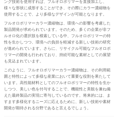
ング技術を使用すれば、フルオロポリマーを直接加工し、
様々な形状に成形することができ、その際にカラー濃縮物を
使用することで、より多様なデザインが可能となります。
フルオロポリマーカラー濃縮物は、環境への影響を考慮した
製品開発が求められています。そのため、多くの企業が非フ
ルオロ化の選択肢を模索している中、フルオロポリマーの特
性を生かしつつ、環境への負担を軽減する新しい技術の研究
が進められています。さらに、リサイクル可能なフルオロポ
リマーの開発も行われており、持続可能な素材としての展望
も見込まれています。
このように、フルオロポリマーカラー濃縮物は、その利用範
囲と特性によって多様な産業において重要な役割を果たして
います。高性能材料としてのフルオロポリマーの特性を生か
しつつ、美しい色を付与することで、機能性と美観を兼ね備
えた最終製品の実現に寄与しているのです。将来的には、ま
すます多様化するニーズに応えるために、新しい技術や素材
開発が期待される分野であると言えるでしょう。