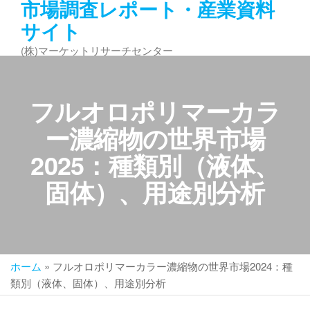
市場調査レポート・産業資料
コ
サイト
ン
テ
(株)マーケットリサーチセンター
ン
ツ
へ
フルオロポリマーカラ
ス
キ
ー濃縮物の世界市場
ッ
2025：種類別（液体、
プ
固体）、用途別分析
ホーム
»
フルオロポリマーカラー濃縮物の世界市場2024：種
類別（液体、固体）、用途別分析