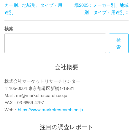
稿
の
投
カー別、地域別、タイプ・用
場2025：メーカー別、地域
ナ
投
稿
途別
別、タイプ・用途別
ビ
稿
ゲ
検索
ー
検
索
シ
ョ
会社概要
ン
株式会社マーケットリサーチセンター
〒105-0004 東京都港区新橋1-18-21
Mail : mr@marketresearch.co.jp
FAX：03-6869-4797
Web：
https://www.marketresearch.co.jp
注目の調査レポート