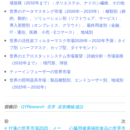
場規模（2032年まで）：ポリエステル、ナイロン繊維、その他
世界のデータマスキング市場（2026年～2033年）：種類別（静
的、動的）、ソリューション別（ソフトウェア、サービス）、
導入形態別（オンプレミス、クラウド）、最終用途別（金融、
IT・通信、医療、小売・Eコマース）、地域別
世界の活性炭フィルターマスク市場2026年～2032年予測：タイ
プ別（ハーフマスク、カップ型、ダイヤモンド）
世界のエアロスタットシステム市場展望・詳細分析・市場規模
（2032年まで）：楕円形、球状
ティーインフューザーの世界市場
世界の照明器具市場：製品種類別、エンドユーザー別、地域別
（2025年～2032年）
投稿日:
QYResearch
世界
産業機械/建設
投
過
次
前
次
去
の
付箋の世界市場2025：メー
心臓用健康補助食品の世界市