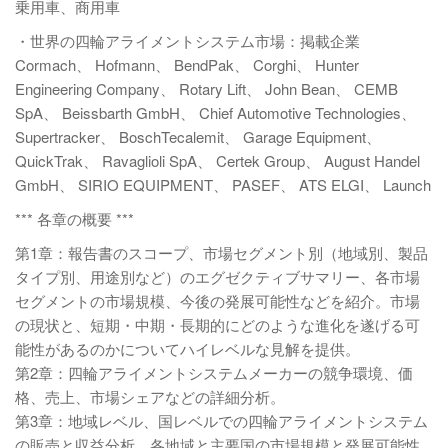
乗用車、商用車
・世界の四輪アライメントシステム市場：掲載企業
Cormach、 Hofmann、 BendPak、 Corghi、 Hunter
Engineering Company、 Rotary Lift、 John Bean、 CEMB
SpA、 Beissbarth GmbH、 Chief Automotive Technologies、
Supertracker、 BoschTecalemit、 Garage Equipment、
QuickTrak、 Ravaglioli SpA、 Certek Group、 August Handel
GmbH、 SIRIO EQUIPMENT、 PASEF、 ATS ELGI、 Launch
*** 各章の概要 ***
第1章：報告書のスコープ、市場セグメント別（地域別、製品
タイプ別、用途別など）のエグゼクティブサマリー、各市場
セグメントの市場規模、今後の発展可能性などを紹介。市場
の現状と、短期・中期・長期的にどのような進化を遂げる可
能性があるのかについてハイレベルな見解を提供。
第2章：四輪アライメントシステムメーカーの競争環境、価
格、売上、市場シェアなどの詳細分析。
第3章：地域レベル、国レベルでの四輪アライメントシステム
の販売と収益分析。各地域と主要国の市場規模と発展可能性