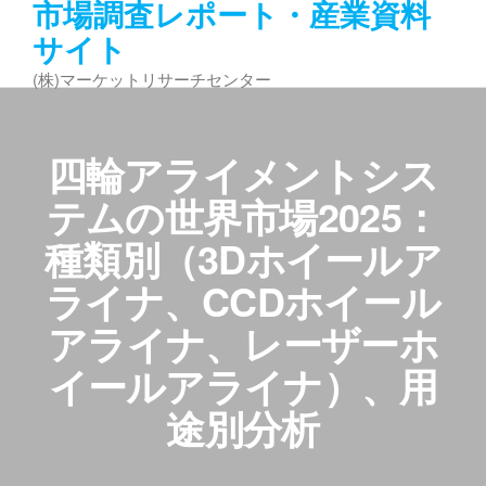
市場調査レポート・産業資料
コ
サイト
ン
テ
(株)マーケットリサーチセンター
ン
ツ
へ
四輪アライメントシス
ス
キ
テムの世界市場2025：
ッ
種類別（3Dホイールア
プ
ライナ、CCDホイール
アライナ、レーザーホ
イールアライナ）、用
途別分析