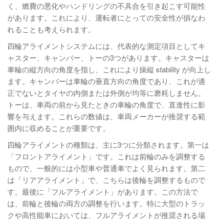
く、燃費の悪化やハンドリングの不具合を引き起こす可能性
があります。これにより、運転者にとっての安全性が損なわ
れることも考えられます。
四輪アライメントシステムには、代表的な測定項目としてキ
ャスター、キャンバー、トーの3つがあります。キャスターは
車輪の縦方向の角度を指し、これにより操縦 stability が向上し
ます。キャンバーは車輪の垂直方向の角度であり、これが適
正でないとタイヤの内側または外側が均等に磨耗しません。
トーは、車両の前から見たときの車輪の角度で、直進性に影
響を与えます。これらの数値は、車両メーカーが推奨する範
囲内に収めることが重要です。
四輪アライメントの種類は、主に3つに分類されます。第一は
「フロントアライメント」です。これは前輪のみを調整する
もので、一般的には小型車や普通車でよく見られます。第二
は「リアアライメント」で、こちらは後輪を調整するもので
す。最後に「フルアライメント」があります。この方法で
は、前輪と後輪の両方の調整を行います。特に大型のトラッ
クや高性能車においては、フルアライメントが推奨される場