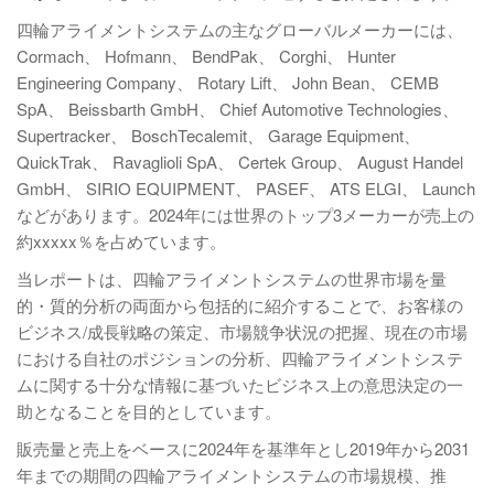
四輪アライメントシステムの主なグローバルメーカーには、
Cormach、 Hofmann、 BendPak、 Corghi、 Hunter
Engineering Company、 Rotary Lift、 John Bean、 CEMB
SpA、 Beissbarth GmbH、 Chief Automotive Technologies、
Supertracker、 BoschTecalemit、 Garage Equipment、
QuickTrak、 Ravaglioli SpA、 Certek Group、 August Handel
GmbH、 SIRIO EQUIPMENT、 PASEF、 ATS ELGI、 Launch
などがあります。2024年には世界のトップ3メーカーが売上の
約xxxxx％を占めています。
当レポートは、四輪アライメントシステムの世界市場を量
的・質的分析の両面から包括的に紹介することで、お客様の
ビジネス/成長戦略の策定、市場競争状況の把握、現在の市場
における自社のポジションの分析、四輪アライメントシステ
ムに関する十分な情報に基づいたビジネス上の意思決定の一
助となることを目的としています。
販売量と売上をベースに2024年を基準年とし2019年から2031
年までの期間の四輪アライメントシステムの市場規模、推