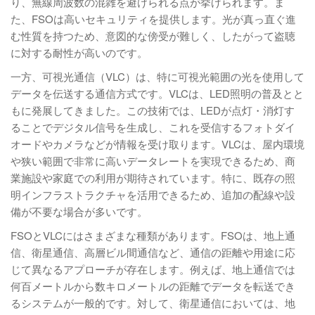
り、無線周波数の混雑を避けられる点が挙げられます。ま
た、FSOは高いセキュリティを提供します。光が真っ直ぐ進
む性質を持つため、意図的な傍受が難しく、したがって盗聴
に対する耐性が高いのです。
一方、可視光通信（VLC）は、特に可視光範囲の光を使用して
データを伝送する通信方式です。VLCは、LED照明の普及とと
もに発展してきました。この技術では、LEDが点灯・消灯す
ることでデジタル信号を生成し、これを受信するフォトダイ
オードやカメラなどが情報を受け取ります。VLCは、屋内環境
や狭い範囲で非常に高いデータレートを実現できるため、商
業施設や家庭での利用が期待されています。特に、既存の照
明インフラストラクチャを活用できるため、追加の配線や設
備が不要な場合が多いです。
FSOとVLCにはさまざまな種類があります。FSOは、地上通
信、衛星通信、高層ビル間通信など、通信の距離や用途に応
じて異なるアプローチが存在します。例えば、地上通信では
何百メートルから数キロメートルの距離でデータを転送でき
るシステムが一般的です。対して、衛星通信においては、地