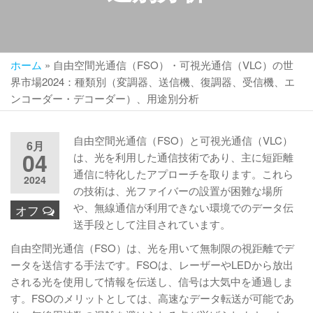
ホーム
»
自由空間光通信（FSO）・可視光通信（VLC）の世
界市場2024：種類別（変調器、送信機、復調器、受信機、エ
ンコーダー・デコーダー）、用途別分析
自由空間光通信（FSO）と可視光通信（VLC）
6月
04
は、光を利用した通信技術であり、主に短距離
通信に特化したアプローチを取ります。これら
2024
の技術は、光ファイバーの設置が困難な場所
や、無線通信が利用できない環境でのデータ伝
オフ
送手段として注目されています。
自由空間光通信（FSO）は、光を用いて無制限の視距離でデ
ータを送信する手法です。FSOは、レーザーやLEDから放出
される光を使用して情報を伝送し、信号は大気中を通過しま
す。FSOのメリットとしては、高速なデータ転送が可能であ