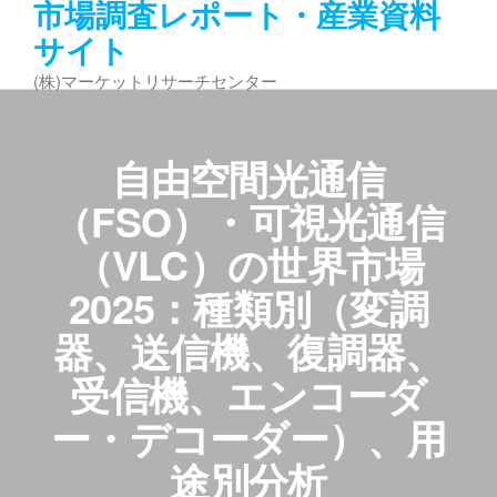
市場調査レポート・産業資料
コ
サイト
ン
テ
(株)マーケットリサーチセンター
ン
ツ
へ
自由空間光通信
ス
キ
（FSO）・可視光通信
ッ
（VLC）の世界市場
プ
2025：種類別（変調
器、送信機、復調器、
受信機、エンコーダ
ー・デコーダー）、用
途別分析