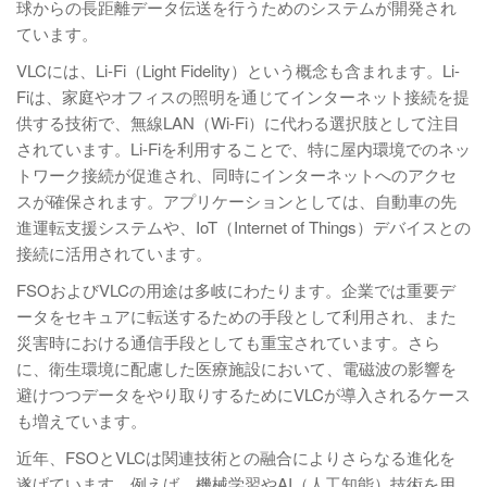
球からの長距離データ伝送を行うためのシステムが開発され
ています。
VLCには、Li-Fi（Light Fidelity）という概念も含まれます。Li-
Fiは、家庭やオフィスの照明を通じてインターネット接続を提
供する技術で、無線LAN（Wi-Fi）に代わる選択肢として注目
されています。Li-Fiを利用することで、特に屋内環境でのネッ
トワーク接続が促進され、同時にインターネットへのアクセ
スが確保されます。アプリケーションとしては、自動車の先
進運転支援システムや、IoT（Internet of Things）デバイスとの
接続に活用されています。
FSOおよびVLCの用途は多岐にわたります。企業では重要デ
ータをセキュアに転送するための手段として利用され、また
災害時における通信手段としても重宝されています。さら
に、衛生環境に配慮した医療施設において、電磁波の影響を
避けつつデータをやり取りするためにVLCが導入されるケース
も増えています。
近年、FSOとVLCは関連技術との融合によりさらなる進化を
遂げています。例えば、機械学習やAI（人工知能）技術を用