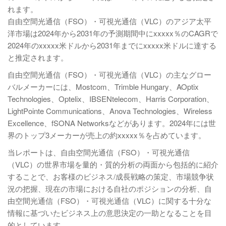
れます。
自由空間光通信（FSO）・可視光通信（VLC）のアジア太平
洋市場は2024年から2031年の予測期間中にxxxxx％のCAGRで
2024年のxxxxx米ドルから2031年までにxxxxx米ドルに達する
と推定されます。
自由空間光通信（FSO）・可視光通信（VLC）の主なグロー
バルメーカーには、Mostcom、Trimble Hungary、AOptix
Technologies、Optelix、IBSENtelecom、Harris Corporation、
LightPointe Communications、Anova Technologies、Wireless
Excellence、fSONA Networksなどがあります。2024年には世
界のトップ3メーカーが売上の約xxxxx％を占めています。
当レポートは、自由空間光通信（FSO）・可視光通信
（VLC）の世界市場を量的・質的分析の両面から包括的に紹介
することで、お客様のビジネス/成長戦略の策定、市場競争状
況の把握、現在の市場における自社のポジションの分析、自
由空間光通信（FSO）・可視光通信（VLC）に関する十分な
情報に基づいたビジネス上の意思決定の一助となることを目
的としています。