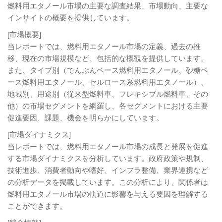
燃料用エタノール市場の主要な調査結果、市場動向、主要な
インサイトの概要を提供しています。
[市場概要]
当レポートでは、燃料用エタノール市場の定義、過去の推
移、現在の市場規模など、包括的な概観を提供しています。
また、タイプ別（でんぷんベース燃料用エタノール、砂糖ベ
ース燃料用エタノール、セルロース系燃料用エタノール）、
地域別、用途別（従来型燃料車、フレキシブル燃料車、その
他）の市場セグメントを網羅し、各セグメントにおける主要
促進要因、課題、機会を明らかにしています。
[市場ダイナミクス]
当レポートでは、燃料用エタノール市場の成長と発展を促進
する市場ダイナミクスを分析しています。政府政策や規制、
技術進歩、消費者動向や嗜好、インフラ整備、業界連携など
の分析データを掲載しています。この分析により、関係者は
燃料用エタノール市場の軌道に影響を与える要因を理解する
ことができます。