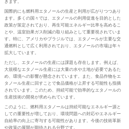
きます。
国際的にも燃料用エタノールの生産と利用が広がりつつあり
ます。多くの国々では、エタノールの利用促進を目的とした
政策が策定されており、再生可能エネルギー比率を高めるこ
とや、温室効果ガス削減の取り組みとして重要視されていま
す。特に、アメリカやブラジルでは、エタノールが主要な交
通燃料として広く利用されており、エタノールの市場は年々
拡大しています。
ただし、エタノールの生産には課題も存在します。例えば、
大規模なエタノール生産には大量の水や土地が必要であるた
め、環境への影響が懸念されています。また、食品作物をエ
タノール生産に回すことで食品価格が上昇する可能性も指摘
されています。このため、持続可能で効率的なエタノールの
生産技術の開発が求められています。
このように、燃料用エタノールは持続可能なエネルギー源と
しての重要性が増しており、環境問題への対応やエネルギー
自給率の向上に寄与する可能性があります。今後の技術革新
や政策の展開が期待される分野です。