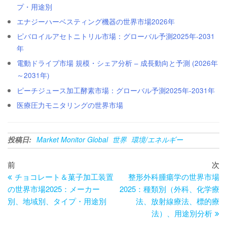
プ・用途別
エナジーハーベスティング機器の世界市場2026年
ピバロイルアセトニトリル市場：グローバル予測2025年-2031
年
電動ドライブ市場 規模・シェア分析 – 成長動向と予測 (2026年
～2031年)
ピーチジュース加工酵素市場：グローバル予測2025年-2031年
医療圧力モニタリングの世界市場
投稿日:
Market Monitor Global
世界
環境/エネルギー
投
過
次
前
次
去
の
チョコレート＆菓子加工装置
整形外科腫瘍学の世界市場
稿
の
投
の世界市場2025：メーカー
2025：種類別（外科、化学療
ナ
投
稿
別、地域別、タイプ・用途別
法、放射線療法、標的療
ビ
稿
法）、用途別分析