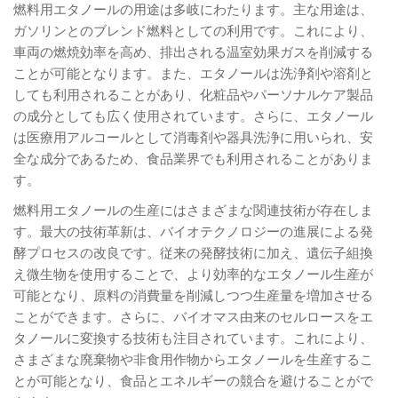
燃料用エタノールの用途は多岐にわたります。主な用途は、
ガソリンとのブレンド燃料としての利用です。これにより、
車両の燃焼効率を高め、排出される温室効果ガスを削減する
ことが可能となります。また、エタノールは洗浄剤や溶剤と
しても利用されることがあり、化粧品やパーソナルケア製品
の成分としても広く使用されています。さらに、エタノール
は医療用アルコールとして消毒剤や器具洗浄に用いられ、安
全な成分であるため、食品業界でも利用されることがありま
す。
燃料用エタノールの生産にはさまざまな関連技術が存在しま
す。最大の技術革新は、バイオテクノロジーの進展による発
酵プロセスの改良です。従来の発酵技術に加え、遺伝子組換
え微生物を使用することで、より効率的なエタノール生産が
可能となり、原料の消費量を削減しつつ生産量を増加させる
ことができます。さらに、バイオマス由来のセルロースをエ
タノールに変換する技術も注目されています。これにより、
さまざまな廃棄物や非食用作物からエタノールを生産するこ
とが可能となり、食品とエネルギーの競合を避けることがで