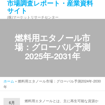
市場調査レポート・産業資料
コ
サイト
ン
テ
(株)マーケットリサーチセンター
ン
ツ
へ
燃料用エタノール市
ス
キ
場：グローバル予測
ッ
2025年-2031年
プ
ホーム
»
燃料用エタノール市場：グローバル予測2024年-2030
年
燃料用エタノールとは、主に再生可能な資源か
6月