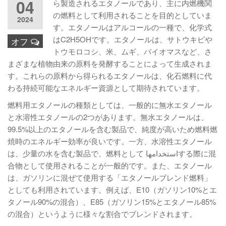
04
ら製造されるエタノールであり、主に内燃機関
の燃料として利用されることを目的としていま
2024
す。エタノールはアルコールの一種で、化学式
はC2H5OHです。エタノールは、サトウキビや
オフ
トウモロコシ、米、ムギ、バイオマスなど、さ
まざまな植物由来の原料を発酵することによって生成されま
す。これらの原料から得られるエタノールは、化石燃料に代
わる持続可能なエネルギー資源として期待されています。
燃料用エタノールの種類としては、一般的に無水エタノール
と水溶性エタノールの2つがあります。無水エタノールは、
99.5%以上のエタノールを含む製品で、純度が高いため燃料燃
焼時のエネルギー効率が良いです。一方、水溶性エタノール
は、少量の水を含む製品で、燃料として استخدامهاする際に混
合物として使用されることが一般的です。また、エタノール
は、ガソリンに混ぜて使用する「エタノールブレンド燃料」
としても利用されています。例えば、E10（ガソリン10%とエ
タノール90%の混合）、E85（ガソリン15%とエタノール85%
の混合）というように様々な割合でブレンドされます。