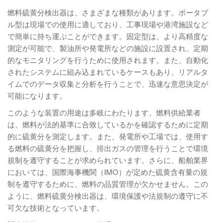
燃料硫黄分検出器は、さまざまな種類があります。ポータブ
ル型は現場での使用に適しており、工事現場や港湾施設など
で簡単に持ち運ぶことができます。固定型は、より高精度な
測定が可能で、製油所や発電所などの施設に設置され、定期
的なモニタリングを行うために使用されます。また、自動化
されたシステムに組み込まれているケースもあり、リアルタ
イムでのデータ収集と分析を行うことで、迅速な意思決定が
可能になります。
このような装置の用途は多岐にわたります。燃料供給業者
は、燃料が法的基準に合致しているかを確認するために定期
的に硫黄分を測定します。また、発電所や工場では、使用す
る燃料の硫黄分を把握し、排出ガスの管理を行うことで環境
規制を遵守することが求められています。さらに、船舶業界
においては、国際海事機関（IMO）が定めた硫黄含有量の規
制を遵守するために、燃料の品質管理が欠かせません。この
ように、燃料硫黄分検出器は、環境保護や法規制の遵守に不
可欠な技術となっています。