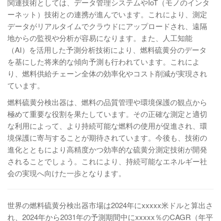
関連技術としては、データ管理システムやIoT（モノのインタ
ーネット）技術との連携が進んでいます。これにより、測定
データがリアルタイムでクラウドにアップロードされ、遠隔
地からの監視や分析が容易になります。また、人工知能
（AI）を活用した予測分析技術により、燃料硫黄分のデータ
を基にした将来的な傾向予測も行われています。これによ
り、燃料供給チェーン全体の効率化やコスト削減が実現され
ています。
燃料硫黄分検出器は、燃料の品質管理や環境保護の観点から
極めて重要な役割を果たしています。その正確な測定と適切
な利用によって、より持続可能な燃料の使用が促進され、環
境保護に寄与することが期待されています。今後も、技術の
進化とともにより高精度かつ効率的な硫黄分測定技術が開発
されることでしょう。これにより、持続可能なエネルギー社
会の実現へ向けた一歩となります。
世界の燃料硫黄分検出器市場は2024年にxxxxx米ドルと算出さ
れ、2024年から2031年の予測期間中にxxxxx％のCAGR（年平