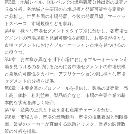
第3章：地域レベル、国レベルでの燃料硫黄分検出器の販売と
収益分析。各地域と主要国の市場規模と発展可能性を定量的
に分析し、世界各国の市場発展、今後の発展展望、マーケッ
トスペース、市場規模などを収録。
第4章：様々な市場セグメントをタイプ別に分析し、各市場セ
グメントの市場規模と発展可能性を網羅し、お客様が様々な
市場セグメントにおけるブルーオーシャン市場を見つけるの
に役立つ。
第5章：お客様が異なる川下市場におけるブルーオーシャン市
場を見つけるのを助けるために各市場セグメントの市場規模
と発展の可能性をカバー、アプリケーション別に様々な市場
セグメントの分析を提供。
第6章：主要企業のプロフィールを提供し、製品の販売量、売
上高、価格、粗利益率、製品紹介など、市場の主要企業の基
本的な状況を詳しく紹介。
第7章：産業の上流と下流を含む産業チェーンを分析。
第8章：市場力学、市場の最新動向、市場の推進要因と制限要
因、業界のメーカーが直面する課題とリスク、業界の関連政
策の分析を掲載。