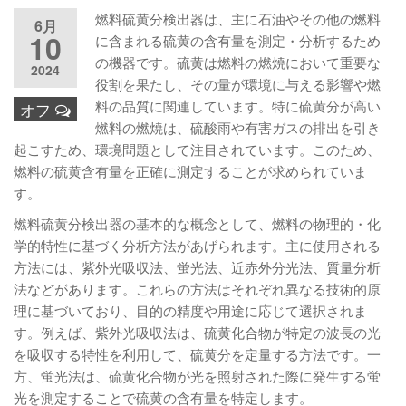
燃料硫黄分検出器は、主に石油やその他の燃料
6月
10
に含まれる硫黄の含有量を測定・分析するため
の機器です。硫黄は燃料の燃焼において重要な
2024
役割を果たし、その量が環境に与える影響や燃
料の品質に関連しています。特に硫黄分が高い
オフ
燃料の燃焼は、硫酸雨や有害ガスの排出を引き
起こすため、環境問題として注目されています。このため、
燃料の硫黄含有量を正確に測定することが求められていま
す。
燃料硫黄分検出器の基本的な概念として、燃料の物理的・化
学的特性に基づく分析方法があげられます。主に使用される
方法には、紫外光吸収法、蛍光法、近赤外分光法、質量分析
法などがあります。これらの方法はそれぞれ異なる技術的原
理に基づいており、目的の精度や用途に応じて選択されま
す。例えば、紫外光吸収法は、硫黄化合物が特定の波長の光
を吸収する特性を利用して、硫黄分を定量する方法です。一
方、蛍光法は、硫黄化合物が光を照射された際に発生する蛍
光を測定することで硫黄の含有量を特定します。