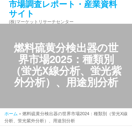
市場調査レポート・産業資料
コ
サイト
ン
テ
(株)マーケットリサーチセンター
ン
ツ
へ
燃料硫黄分検出器の世
ス
キ
界市場2025：種類別
ッ
（蛍光X線分析、蛍光紫
プ
外分析）、用途別分析
ホーム
»
燃料硫黄分検出器の世界市場2024：種類別（蛍光X線
分析、蛍光紫外分析）、用途別分析