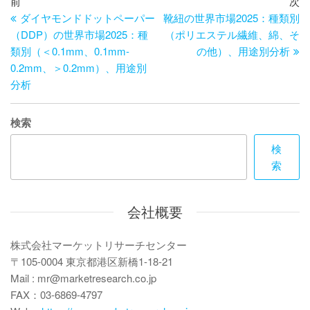
投
過
次
前
次
去
の
ダイヤモンドドットペーパー
靴紐の世界市場2025：種類別
稿
の
投
（DDP）の世界市場2025：種
（ポリエステル繊維、綿、そ
ナ
投
稿
類別（＜0.1mm、0.1mm-
の他）、用途別分析
ビ
稿
0.2mm、＞0.2mm）、用途別
分析
ゲ
ー
検索
シ
検
ョ
索
ン
会社概要
株式会社マーケットリサーチセンター
〒105-0004 東京都港区新橋1-18-21
Mail : mr@marketresearch.co.jp
FAX：03-6869-4797