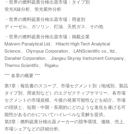
・世界の燃料硫黄分検出器市場：タイプ別
蛍光X線分析、蛍光紫外分析
・世界の燃料硫黄分検出器市場：用途別
ディーゼル、ガソリン、灯油、天然ガス、その他
・世界の燃料硫黄分検出器市場：掲載企業
Malvern Panalytical Ltd、 Hitachi High-Tech Analytical
Science、 Olympus Corporation、 LANScientific co., ltd.、
Danaher Corporation、 Jiangsu Skyray Instrument Company、
Thermo Scientific、 Rigaku
*** 各章の概要 ***
第1章：報告書のスコープ、市場セグメント別（地域別、製品
タイプ別、用途別など）のエグゼクティブサマリー、各市場
セグメントの市場規模、今後の発展可能性などを紹介。市場
の現状と、短期・中期・長期的にどのような進化を遂げる可
能性があるのかについてハイレベルな見解を提供。
第2章：燃料硫黄分検出器メーカーの競争環境、価格、売上、
市場シェアなどの詳細分析。