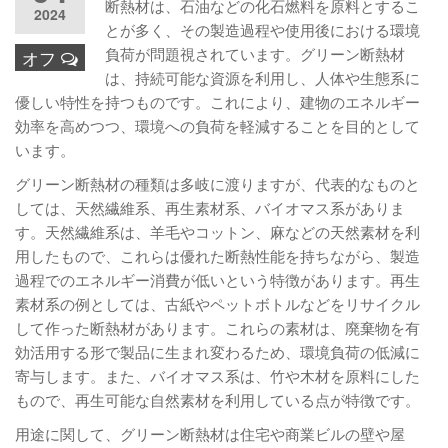
断熱材は、石油などの化石燃料を原料とするこ
2024
とが多く、その製造過程や使用後における環境
負荷が問題視されています。グリーン断熱材
オフ
は、持続可能な資源を利用し、人体や生態系に
優しい特性を持つものです。これにより、建物のエネルギー
効率を高めつつ、環境への負荷を軽減することを目的として
います。
グリーン断熱材の種類は多岐に渡りますが、代表的なものと
しては、天然繊維系、再生素材系、バイオマス系がありま
す。天然繊維系は、羊毛やコットン、麻などの天然素材を利
用したもので、これらは優れた断熱性能を持ちながら、製造
過程でのエネルギー消費が低いという特徴があります。再生
素材系の例としては、古紙やペットボトルなどをリサイクル
して作った断熱材があります。これらの素材は、廃棄物を有
効活用する形で製品に生まれ変わるため、環境負荷の低減に
寄与します。また、バイオマス系は、竹や木材を原料にした
もので、再生可能な自然素材を利用している点が特徴です。
用途に関して、グリーン断熱材は住宅や商業ビルの壁や屋