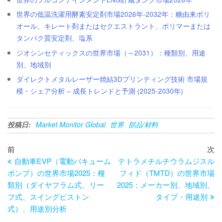
世界の低温洗濯用酵素安定剤市場2026年-2032年：糖由来ポリ
オール、キレート剤またはセクエストラント、ポリマーまたは
タンパク質安定剤、塩系
ジオシンセティックスの世界市場（～2031）：種類別、用途
別、地域別
ダイレクトメタルレーザー焼結3Dプリンティング技術 市場規
模・シェア分析 – 成長トレンドと予測 (2025-2030年)
投稿日:
Market Monitor Global
世界
部品/材料
投
過
次
前
次
去
の
自動車EVP（電動バキューム
テトラメチルチウラムジスル
稿
の
投
ポンプ）の世界市場2025：種
フィド（TMTD）の世界市場
ナ
投
稿
類別（ダイヤフラム式、リー
2025：メーカー別、地域別、
ビ
稿
フ式、スイングピストン
タイプ・用途別
式）、用途別分析
ゲ