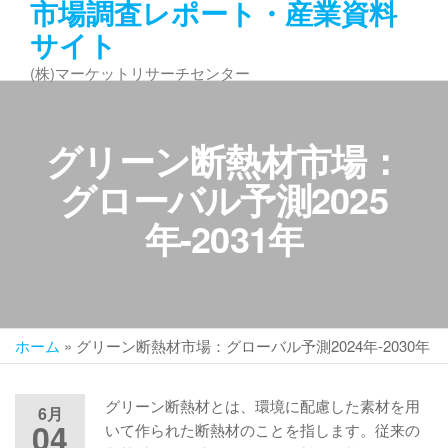
市場調査レポート・産業資料
コ
サイト
ン
テ
(株)マーケットリサーチセンター
ン
ツ
へ
グリーン断熱材市場：
ス
キ
グローバル予測2025
ッ
年-2031年
プ
ホーム
»
グリーン断熱材市場：グローバル予測2024年-2030年
グリーン断熱材とは、環境に配慮した素材を用
6月
04
いて作られた断熱材のことを指します。従来の