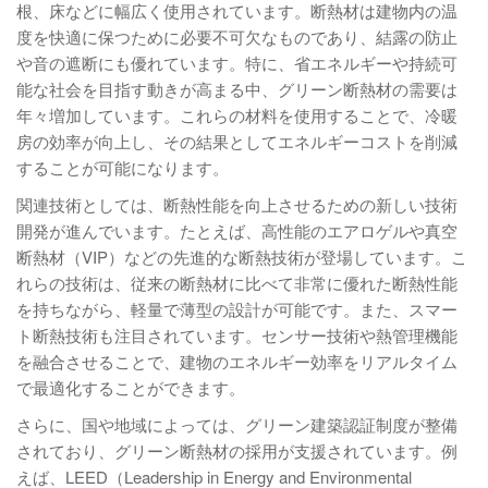
根、床などに幅広く使用されています。断熱材は建物内の温
度を快適に保つために必要不可欠なものであり、結露の防止
や音の遮断にも優れています。特に、省エネルギーや持続可
能な社会を目指す動きが高まる中、グリーン断熱材の需要は
年々増加しています。これらの材料を使用することで、冷暖
房の効率が向上し、その結果としてエネルギーコストを削減
することが可能になります。
関連技術としては、断熱性能を向上させるための新しい技術
開発が進んでいます。たとえば、高性能のエアロゲルや真空
断熱材（VIP）などの先進的な断熱技術が登場しています。こ
れらの技術は、従来の断熱材に比べて非常に優れた断熱性能
を持ちながら、軽量で薄型の設計が可能です。また、スマー
ト断熱技術も注目されています。センサー技術や熱管理機能
を融合させることで、建物のエネルギー効率をリアルタイム
で最適化することができます。
さらに、国や地域によっては、グリーン建築認証制度が整備
されており、グリーン断熱材の採用が支援されています。例
えば、LEED（Leadership in Energy and Environmental