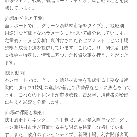
市場シェア、戦略、製品ポートフォリオ、最新動向などを掲
載しています。
[市場細分化と予測]
当レポートでは、グリーン断熱材市場をタイプ別、地域別、
用途別など様々なパラメータに基づいて細分化しています。
定量的データと分析に裏付けされた各セグメントごとの市場
規模と成長予測を提供しています。これにより、関係者は成
長機会を特定し、情報に基づいた投資決定を行うことができ
ます。
[技術動向]
本レポートでは、グリーン断熱材市場を形成する主要な技術
動向（タイプ1技術の進歩や新たな代替品など）に焦点を当て
ます。これらのトレンドが市場成長、普及率、消費者の嗜好
に与える影響を分析します。
[市場の課題と機会]
技術的ボトルネック、コスト制限、高い参入障壁など、グリ
ーン断熱材市場が直面する主な課題を特定し分析していま
す。また、政府のインセンティブ、新興市場、利害関係者間