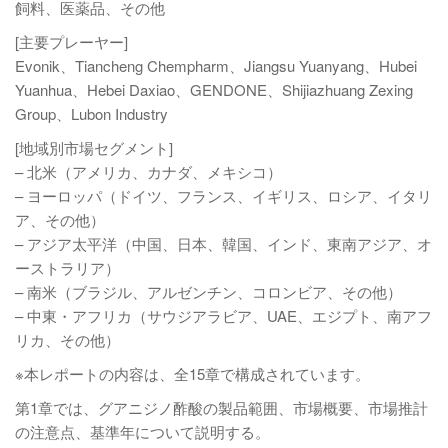
飼料、医薬品、その他
[主要プレーヤー]
Evonik、Tiancheng Chempharm、Jiangsu Yuanyang、Hubei
Yuanhua、Hebei Daxiao、GENDONE、Shijiazhuang Zexing
Group、Lubon Industry
[地域別市場セグメント]
– 北米（アメリカ、カナダ、メキシコ）
– ヨーロッパ（ドイツ、フランス、イギリス、ロシア、イタリ
ア、その他）
– アジア太平洋（中国、日本、韓国、インド、東南アジア、オ
ーストラリア）
– 南米（ブラジル、アルゼンチン、コロンビア、その他）
– 中東・アフリカ（サウジアラビア、UAE、エジプト、南アフ
リカ、その他）
※本レポートの内容は、全15章で構成されています。
第1章では、グアニジノ酢酸の製品範囲、市場概要、市場推計
の注意点、基準年について説明する。