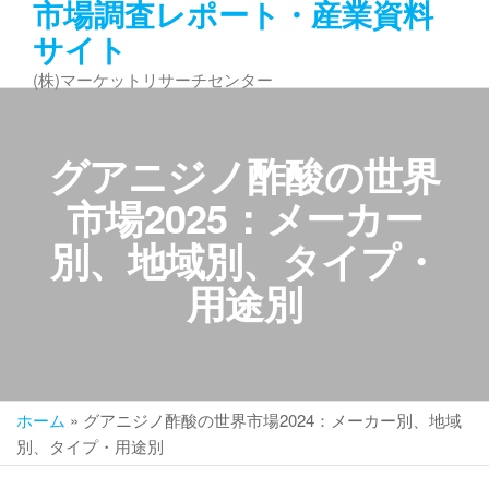
市場調査レポート・産業資料
コ
サイト
ン
テ
(株)マーケットリサーチセンター
ン
ツ
へ
グアニジノ酢酸の世界
ス
キ
市場2025：メーカー
ッ
別、地域別、タイプ・
プ
用途別
ホーム
»
グアニジノ酢酸の世界市場2024：メーカー別、地域
別、タイプ・用途別