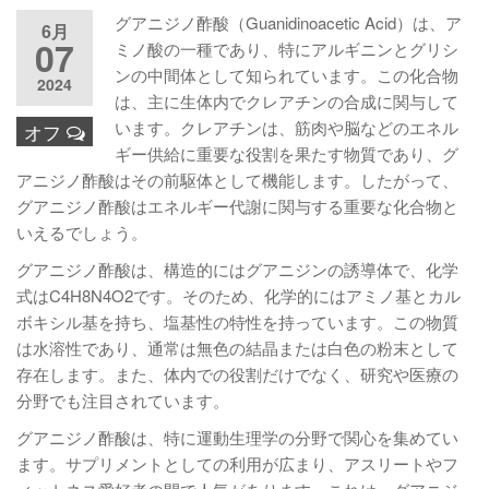
グアニジノ酢酸（Guanidinoacetic Acid）は、ア
6月
07
ミノ酸の一種であり、特にアルギニンとグリシ
ンの中間体として知られています。この化合物
2024
は、主に生体内でクレアチンの合成に関与して
います。クレアチンは、筋肉や脳などのエネル
オフ
ギー供給に重要な役割を果たす物質であり、グ
アニジノ酢酸はその前駆体として機能します。したがって、
グアニジノ酢酸はエネルギー代謝に関与する重要な化合物と
いえるでしょう。
グアニジノ酢酸は、構造的にはグアニジンの誘導体で、化学
式はC4H8N4O2です。そのため、化学的にはアミノ基とカル
ボキシル基を持ち、塩基性の特性を持っています。この物質
は水溶性であり、通常は無色の結晶または白色の粉末として
存在します。また、体内での役割だけでなく、研究や医療の
分野でも注目されています。
グアニジノ酢酸は、特に運動生理学の分野で関心を集めてい
ます。サプリメントとしての利用が広まり、アスリートやフ