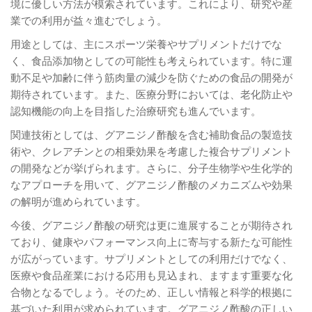
境に優しい方法が模索されています。これにより、研究や産
業での利用が益々進むでしょう。
用途としては、主にスポーツ栄養やサプリメントだけでな
く、食品添加物としての可能性も考えられています。特に運
動不足や加齢に伴う筋肉量の減少を防ぐための食品の開発が
期待されています。また、医療分野においては、老化防止や
認知機能の向上を目指した治療研究も進んでいます。
関連技術としては、グアニジノ酢酸を含む補助食品の製造技
術や、クレアチンとの相乗効果を考慮した複合サプリメント
の開発などが挙げられます。さらに、分子生物学や生化学的
なアプローチを用いて、グアニジノ酢酸のメカニズムや効果
の解明が進められています。
今後、グアニジノ酢酸の研究は更に進展することが期待され
ており、健康やパフォーマンス向上に寄与する新たな可能性
が広がっています。サプリメントとしての利用だけでなく、
医療や食品産業における応用も見込まれ、ますます重要な化
合物となるでしょう。そのため、正しい情報と科学的根拠に
基づいた利用が求められています。グアニジノ酢酸の正しい