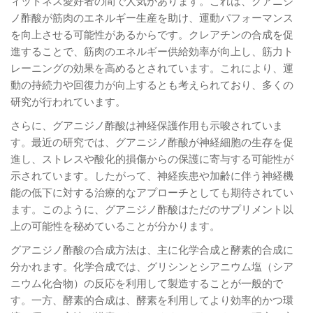
ィットネス愛好者の間で人気があります。これは、グアニジ
ノ酢酸が筋肉のエネルギー生産を助け、運動パフォーマンス
を向上させる可能性があるからです。クレアチンの合成を促
進することで、筋肉のエネルギー供給効率が向上し、筋力ト
レーニングの効果を高めるとされています。これにより、運
動の持続力や回復力が向上するとも考えられており、多くの
研究が行われています。
さらに、グアニジノ酢酸は神経保護作用も示唆されていま
す。最近の研究では、グアニジノ酢酸が神経細胞の生存を促
進し、ストレスや酸化的損傷からの保護に寄与する可能性が
示されています。したがって、神経疾患や加齢に伴う神経機
能の低下に対する治療的なアプローチとしても期待されてい
ます。このように、グアニジノ酢酸はただのサプリメント以
上の可能性を秘めていることが分かります。
グアニジノ酢酸の合成方法は、主に化学合成と酵素的合成に
分かれます。化学合成では、グリシンとシアニウム塩（シア
ニウム化合物）の反応を利用して製造することが一般的で
す。一方、酵素的合成は、酵素を利用してより効率的かつ環