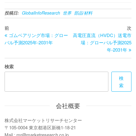
投稿日:
GlobalInfoResearch
世界
部品/材料
投
過
次
前
次
去
の
ゴムベアリング市場：グロー
高電圧直流（HVDC）送電市
稿
の
投
バル予測2025年-2031年
場：グローバル予測2025
ナ
投
稿
年-2031年
ビ
稿
ゲ
検索
ー
検
索
シ
ョ
会社概要
ン
株式会社マーケットリサーチセンター
〒105-0004 東京都港区新橋1-18-21
Mail : mr@marketresearch.co.jp