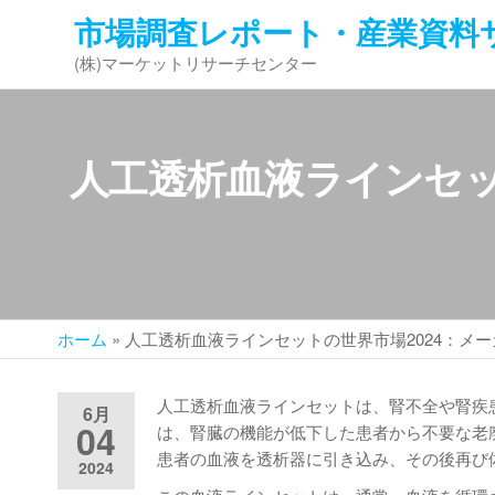
コ
市場調査レポート・産業資料
ン
(株)マーケットリサーチセンター
テ
ン
ツ
へ
人工透析血液ラインセッ
ス
キ
ッ
プ
ホーム
»
人工透析血液ラインセットの世界市場2024：メ
人工透析血液ラインセットは、腎不全や腎疾
6月
04
は、腎臓の機能が低下した患者から不要な老
患者の血液を透析器に引き込み、その後再び
2024