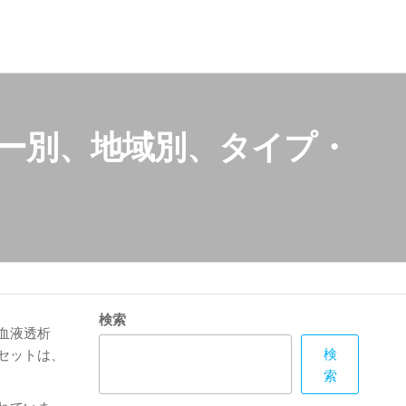
カー別、地域別、タイプ・
検索
血液透析
検
セットは、
索