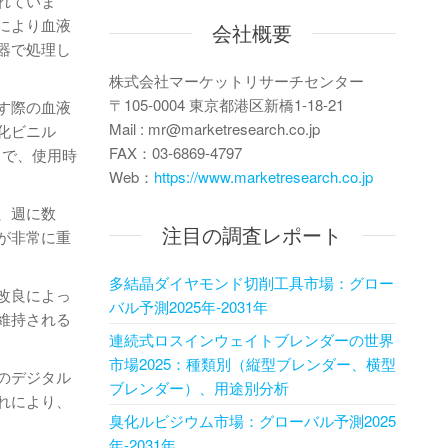
れていま
により血液
会社概要
器で処理し
株式会社マーケットリサーチセンター
〒105-0004 東京都港区新橋1-18-21
す際の血液
Mail : mr@marketresearch.co.jp
化ビニル
FAX：03-6869-4797
とで、使用時
Web：
https://www.marketresearch.co.jp
、週に数
注目の調査レポート
が非常に重
多結晶ダイヤモンド切削工具市場：グロー
改良によっ
バル予測2025年-2031年
維持される
連続式ロスインウェイトブレンダーの世界
市場2025：種類別（縦型ブレンダー、横型
のデジタル
ブレンダー）、用途別分析
れにより、
臭化ルビジウム市場：グローバル予測2025
年-2031年