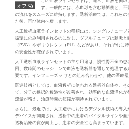
この血液ラインセットは、通常、血液を循環
オフ
す。一般的には、赤血球を含む動脈側と、不
の流れをスムーズに維持します。透析治療では、これらの
た後、再び体内へ戻します。
人工透析血液ラインセットの種類には、シングルチューブ
循環にのみ利用されるのに対し、ダブルチューブは動脈と
（PVC）やポリウレタン（PU）などがあり、それぞれに
の安全性が確保されています。
人工透析血液ラインセットの主な用途は、慢性腎不全の患
回、数時間のセッションで血液を透析器を通して処理する
要です。インフューズッ サとの組み合わせや、他の医療
関連技術としては、血液透析に使われる透析器自体や、そ
て、分子の選択的透過性が改善され、効率的な血液浄化が
流量が増え、治療時間の短縮が期待されています。
さらに、最近では、人工透析におけるデジタル技術の導入
デバイスが開発され、透析中の患者のバイタルサインや血
透析治療の質が向上し、患者の安全性も高まっています。