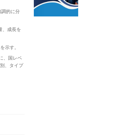
強調的に分
量、成長を
率を示す。
もに、国レベ
域別、タイプ