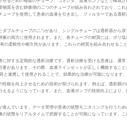
させるための複数のチューブ、コネクタ、血液ポンプなどで構成さ
要物質を含む静脈側の二つのチューブが組み合わされており、これ
チューブを使用して患者の血液を引き出し、フィルターである透析
とダブルチューブの二つがあり、シングルチューブは透析器から戻
静脈の両方に使用されます。また、各チューブの材質には、ポリ塩
特有の柔軟性や耐久性があります。これらの材質を組み合わせるこ
者に対する定期的な透析治療です。透析治療を受ける患者は、通常
必要があります。その際、血液ラインセットが正しく機能すること
器具と連携して使用されることで、効果的な治療が可能になります。
の性能を向上させるための技術が挙げられます。例えば、透析膜の
行えるようになっています。また、血液ポンプの技術向上により、
が進んでいます。データ管理や患者の状態モニタリングを行うため
液の状態をリアルタイムで把握することが可能になっています。こ