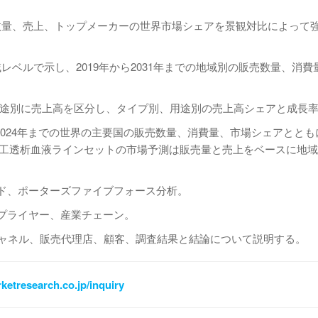
数量、売上、トップメーカーの世界市場シェアを景観対比によって
ベルで示し、2019年から2031年までの地域別の販売数量、消費
別、用途別に売上高を区分し、タイプ別、用途別の売上高シェアと成長
から2024年までの世界の主要国の販売数量、消費量、市場シェアとと
の人工透析血液ラインセットの市場予測は販売量と売上をベースに地
ンド、ポーターズファイブフォース分析。
プライヤー、産業チェーン。
チャネル、販売代理店、顧客、調査結果と結論について説明する。
ketresearch.co.jp/inquiry