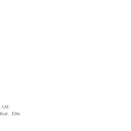
. Ltd、
ical、Elite