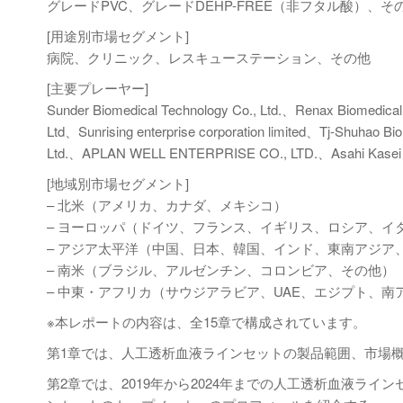
グレードPVC、グレードDEHP-FREE（非フタル酸）、そ
[用途別市場セグメント]
病院、クリニック、レスキューステーション、その他
[主要プレーヤー]
Sunder Biomedical Technology Co., Ltd.、Renax Biomedical 
Ltd、Sunrising enterprise corporation limited、Tj-Shuhao B
Ltd.、APLAN WELL ENTERPRISE CO., LTD.、Asahi Kasei Me
[地域別市場セグメント]
– 北米（アメリカ、カナダ、メキシコ）
– ヨーロッパ（ドイツ、フランス、イギリス、ロシア、イ
– アジア太平洋（中国、日本、韓国、インド、東南アジア
– 南米（ブラジル、アルゼンチン、コロンビア、その他）
– 中東・アフリカ（サウジアラビア、UAE、エジプト、南
※本レポートの内容は、全15章で構成されています。
第1章では、人工透析血液ラインセットの製品範囲、市場
第2章では、2019年から2024年までの人工透析血液ラ