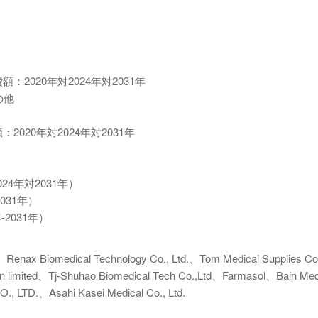
：2020年対2024年対2031年
の他
020年対2024年対2031年
24年対2031年）
031年）
2031年）
ax Biomedical Technology Co., Ltd.、Tom Medical Supplies Co
ation limited、Tj-Shuhao Biomedical Tech Co.,Ltd、Farmasol、Bain Med
, LTD.、Asahi Kasei Medical Co., Ltd.