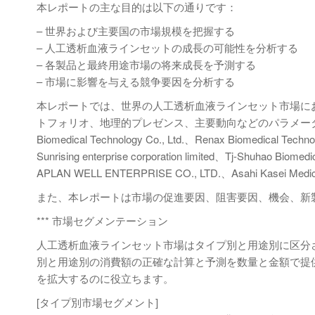
本レポートの主な目的は以下の通りです：
– 世界および主要国の市場規模を把握する
– 人工透析血液ラインセットの成長の可能性を分析する
– 各製品と最終用途市場の将来成長を予測する
– 市場に影響を与える競争要因を分析する
本レポートでは、世界の人工透析血液ラインセット市場に
トフォリオ、地理的プレゼンス、主要動向などのパラメータ
Biomedical Technology Co., Ltd.、Renax Biomedical Technol
Sunrising enterprise corporation limited、Tj-Shuhao Biomed
APLAN WELL ENTERPRISE CO., LTD.、Asahi Kasei M
また、本レポートは市場の促進要因、阻害要因、機会、新
*** 市場セグメンテーション
人工透析血液ラインセット市場はタイプ別と用途別に区分され
別と用途別の消費額の正確な計算と予測を数量と金額で提
を拡大するのに役立ちます。
[タイプ別市場セグメント]