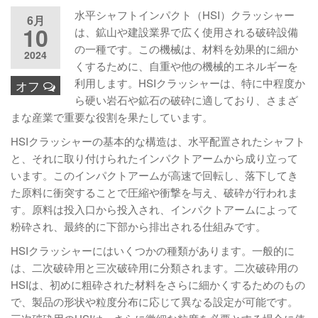
水平シャフトインパクト（HSI）クラッシャー
6月
10
は、鉱山や建設業界で広く使用される破砕設備
の一種です。この機械は、材料を効果的に細か
2024
くするために、自重や他の機械的エネルギーを
利用します。HSIクラッシャーは、特に中程度か
オフ
ら硬い岩石や鉱石の破砕に適しており、さまざ
まな産業で重要な役割を果たしています。
HSIクラッシャーの基本的な構造は、水平配置されたシャフト
と、それに取り付けられたインパクトアームから成り立って
います。このインパクトアームが高速で回転し、落下してき
た原料に衝突することで圧縮や衝撃を与え、破砕が行われま
す。原料は投入口から投入され、インパクトアームによって
粉砕され、最終的に下部から排出される仕組みです。
HSIクラッシャーにはいくつかの種類があります。一般的に
は、二次破砕用と三次破砕用に分類されます。二次破砕用の
HSIは、初めに粗砕された材料をさらに細かくするためのもの
で、製品の形状や粒度分布に応じて異なる設定が可能です。