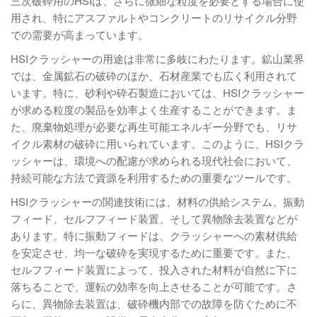
三次破砕用のHSIは、さらに微細な粒度を必要とする場合に使
用され、特にアスファルトやコンクリートのリサイクル分野
での需要が高まっています。
HSIクラッシャーの用途は非常に多岐にわたります。鉱山業界
では、金属鉱石の破砕のほか、石材産業でも広く利用されて
います。特に、砂利や砕石製造においては、HSIクラッシャー
が求める粒度の製品を効率よく生産することができます。ま
た、廃棄物処理が必要な再生可能エネルギー分野でも、リサ
イクル素材の破砕に用いられています。このように、HSIクラ
ッシャーは、環境への配慮が求められる現代社会において、
持続可能な方法で資源を利用するための重要なツールです。
HSIクラッシャーの関連技術には、材料の供給システム、振動
フィード、セルフフィード装置、そして異物除去装置などが
あります。特に振動フィードは、クラッシャーへの素材供給
を安定させ、均一な破砕を実現するために重要です。また、
セルフフィード装置によって、投入された材料が自然に下に
落ちることで、運転の効率を向上させることが可能です。さ
らに、異物除去装置は、破砕機内部での故障を防ぐために不