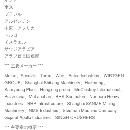
南米
ブラジル
アルゼンチン
中東・アフリカ
トルコ
イスラエル
サウジアラビア
アラブ首長国連邦
*** 主要メーカー ***
Metso、Sandvik、Terex、Weir、Astec Industries、WIRTGEN
GROUP、Shanghai Shibang Machinery、Hazemag、
Samyoung Plant、Hongxing group、McCloskey International、
Puzzolana、McLanahan、BHS-Sonthofen、Northern Heavy
Industries、BHP Infrastructure、Shanghai SANME Mining
Machinery、NMS Industries、Stedman Machine Company、
Gujarat Apollo Industries、SINGH CRUSHERS
*** 主要章の概要 ***