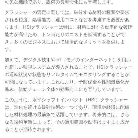
可欠な機能であり、設備の長寿命化にも寄与します。
クラッシャーの選定に関しては、破砕する材料の種類や要求
される粒度、処理能力、運用コストなどを考慮する必要があ
ります。HSIクラッシャーは特に、材料に対する効率的な破砕
能力が高いため、トン当たりのコストを低減することがで
き、多くのビジネスにおいて経済的なメリットを提供しま
す。
加えて、デジタル技術やIoT（モノのインターネット）を用い
た新しい監視システムが導入されることで、HSIクラッシャー
の運転状況や状態をリアルタイムでモニタリングすることが
可能になっています。これにより、予防保全や性能最適化が
進み、供給チェーン全体の効率向上にも寄与しています。
このように、水平シャフトインパクト（HSI）クラッシャー
は、進化を続ける破砕技術の一つであり、環境や経済に配慮
した材料処理の最前線で活躍しています。将来的には、さら
なる技術革新によって、その適用範囲や効率はますます広が
ることが期待されます。