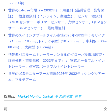
～2031年)
世界のE-Nose市場（～2032年）：用途別（品質管理、品質保
証）、検査種類別（インライン、実験室）、センサー種類別
（MOSセンサー、ポリマーセンサー、光学センサー、QCMセン
サー、SQWセンサー）、最終用途別
世界のスイミングプールタイル市場2026年-2032年：モザイク
（10 cm × 10 cm以下）、小判型（10～30 cm）、中判型（30～
60 cm）、大判型（60 cm超）
携帯型バスルームトレーラーレンタルのグローバル市場展望・
詳細分析・市場規模（2032年まで）：1室式ポータブルトイレ
トレーラー、多室式ポータブルトイレトレーラー
世界のLCDモニターアーム市場2026年-2032年：シングルアー
ム、マルチアーム
投稿日:
Market Monitor Global
その他産業
世界
投
過
次
前
次