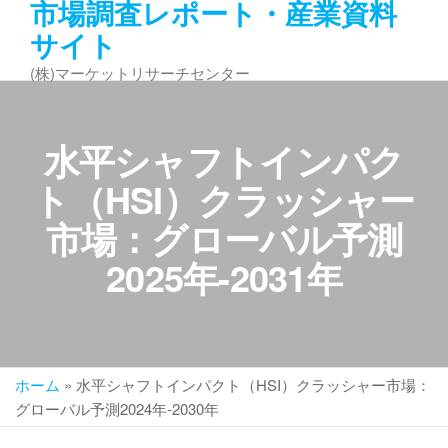
市場調査レポート・産業資料
コ
サイト
ン
テ
(株)マーケットリサーチセンター
ン
ツ
へ
水平シャフトインパク
ス
キ
ト（HSI）クラッシャー
ッ
市場：グローバル予測
プ
2025年-2031年
ホーム
»
水平シャフトインパクト（HSI）クラッシャー市場：
グローバル予測2024年-2030年