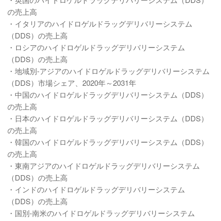
の売上高
・イタリアのハイドロゲルドラッグデリバリーシステム
（DDS）の売上高
・ロシアのハイドロゲルドラッグデリバリーシステム
（DDS）の売上高
・地域別-アジアのハイドロゲルドラッグデリバリーシステム
（DDS）市場シェア、2020年～2031年
・中国のハイドロゲルドラッグデリバリーシステム（DDS）
の売上高
・日本のハイドロゲルドラッグデリバリーシステム（DDS）
の売上高
・韓国のハイドロゲルドラッグデリバリーシステム（DDS）
の売上高
・東南アジアのハイドロゲルドラッグデリバリーシステム
（DDS）の売上高
・インドのハイドロゲルドラッグデリバリーシステム
（DDS）の売上高
・国別-南米のハイドロゲルドラッグデリバリーシステム