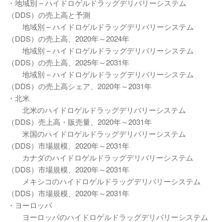
・地域別 – ハイドロゲルドラッグデリバリーシステム
（DDS）の売上高と予測
地域別 – ハイドロゲルドラッグデリバリーシステム
（DDS）の売上高、2020年～2024年
地域別 – ハイドロゲルドラッグデリバリーシステム
（DDS）の売上高、2025年～2031年
地域別 – ハイドロゲルドラッグデリバリーシステム
（DDS）の売上高シェア、2020年～2031年
・北米
北米のハイドロゲルドラッグデリバリーシステム
（DDS）売上高・販売量、2020年～2031年
米国のハイドロゲルドラッグデリバリーシステム
（DDS）市場規模、2020年～2031年
カナダのハイドロゲルドラッグデリバリーシステム
（DDS）市場規模、2020年～2031年
メキシコのハイドロゲルドラッグデリバリーシステム
（DDS）市場規模、2020年～2031年
・ヨーロッパ
ヨーロッパのハイドロゲルドラッグデリバリーシステム