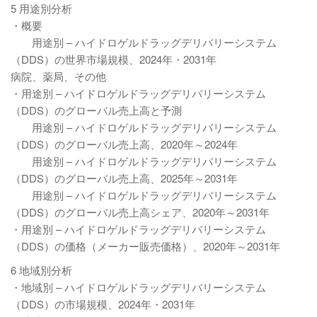
5 用途別分析
・概要
用途別 – ハイドロゲルドラッグデリバリーシステム
（DDS）の世界市場規模、2024年・2031年
病院、薬局、その他
・用途別 – ハイドロゲルドラッグデリバリーシステム
（DDS）のグローバル売上高と予測
用途別 – ハイドロゲルドラッグデリバリーシステム
（DDS）のグローバル売上高、2020年～2024年
用途別 – ハイドロゲルドラッグデリバリーシステム
（DDS）のグローバル売上高、2025年～2031年
用途別 – ハイドロゲルドラッグデリバリーシステム
（DDS）のグローバル売上高シェア、2020年～2031年
・用途別 – ハイドロゲルドラッグデリバリーシステム
（DDS）の価格（メーカー販売価格）、2020年～2031年
6 地域別分析
・地域別 – ハイドロゲルドラッグデリバリーシステム
（DDS）の市場規模、2024年・2031年