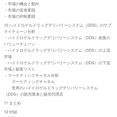
・市場の機会と動向
・市場の促進要因
・市場の抑制要因
10 ハイドロゲルドラッグデリバリーシステム（DDS）のサプ
ライチェーン分析
・ハイドロゲルドラッグデリバリーシステム（DDS）産業の
バリューチェーン
・ハイドロゲルドラッグデリバリーシステム（DDS）の上流
市場
・ハイドロゲルドラッグデリバリーシステム（DDS）の下流
市場と顧客リスト
・マーケティングチャネル分析
マーケティングチャネル
世界のハイドロゲルドラッグデリバリーシステム
（DDS）の販売業者と販売代理店
11 まとめ
12 付録