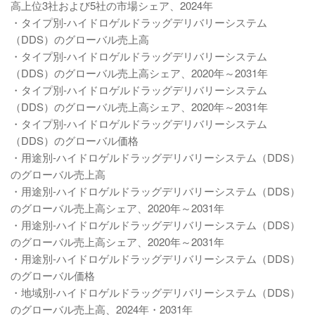
高上位3社および5社の市場シェア、2024年
・タイプ別-ハイドロゲルドラッグデリバリーシステム
（DDS）のグローバル売上高
・タイプ別-ハイドロゲルドラッグデリバリーシステム
（DDS）のグローバル売上高シェア、2020年～2031年
・タイプ別-ハイドロゲルドラッグデリバリーシステム
（DDS）のグローバル売上高シェア、2020年～2031年
・タイプ別-ハイドロゲルドラッグデリバリーシステム
（DDS）のグローバル価格
・用途別-ハイドロゲルドラッグデリバリーシステム（DDS）
のグローバル売上高
・用途別-ハイドロゲルドラッグデリバリーシステム（DDS）
のグローバル売上高シェア、2020年～2031年
・用途別-ハイドロゲルドラッグデリバリーシステム（DDS）
のグローバル売上高シェア、2020年～2031年
・用途別-ハイドロゲルドラッグデリバリーシステム（DDS）
のグローバル価格
・地域別-ハイドロゲルドラッグデリバリーシステム（DDS）
のグローバル売上高、2024年・2031年