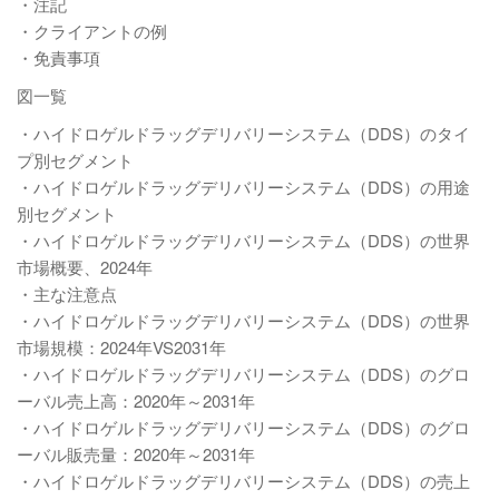
・注記
・クライアントの例
・免責事項
図一覧
・ハイドロゲルドラッグデリバリーシステム（DDS）のタイ
プ別セグメント
・ハイドロゲルドラッグデリバリーシステム（DDS）の用途
別セグメント
・ハイドロゲルドラッグデリバリーシステム（DDS）の世界
市場概要、2024年
・主な注意点
・ハイドロゲルドラッグデリバリーシステム（DDS）の世界
市場規模：2024年VS2031年
・ハイドロゲルドラッグデリバリーシステム（DDS）のグロ
ーバル売上高：2020年～2031年
・ハイドロゲルドラッグデリバリーシステム（DDS）のグロ
ーバル販売量：2020年～2031年
・ハイドロゲルドラッグデリバリーシステム（DDS）の売上