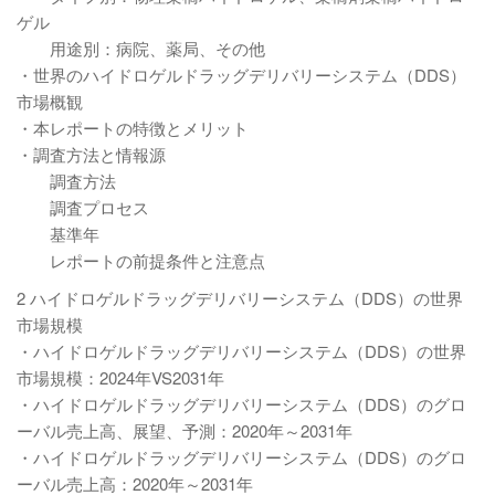
ゲル
用途別：病院、薬局、その他
・世界のハイドロゲルドラッグデリバリーシステム（DDS）
市場概観
・本レポートの特徴とメリット
・調査方法と情報源
調査方法
調査プロセス
基準年
レポートの前提条件と注意点
2 ハイドロゲルドラッグデリバリーシステム（DDS）の世界
市場規模
・ハイドロゲルドラッグデリバリーシステム（DDS）の世界
市場規模：2024年VS2031年
・ハイドロゲルドラッグデリバリーシステム（DDS）のグロ
ーバル売上高、展望、予測：2020年～2031年
・ハイドロゲルドラッグデリバリーシステム（DDS）のグロ
ーバル売上高：2020年～2031年