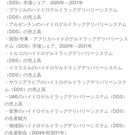
（DDS）市場シェア、2020年～2031年
・ブラジルのハイドロゲルドラッグデリバリーシステム
（DDS）の売上高
・アルゼンチンのハイドロゲルドラッグデリバリーシステム
（DDS）の売上高
・国別-中東・アフリカハイドロゲルドラッグデリバリーシス
テム（DDS）市場シェア、2020年～2031年
・トルコのハイドロゲルドラッグデリバリーシステム
（DDS）の売上高
・イスラエルのハイドロゲルドラッグデリバリーシステム
（DDS）の売上高
・サウジアラビアのハイドロゲルドラッグデリバリーシステ
ム（DDS）の売上高
・UAEのハイドロゲルドラッグデリバリーシステム（DDS）
の売上高
・世界のハイドロゲルドラッグデリバリーシステム（DDS）
の生産能力
・地域別ハイドロゲルドラッグデリバリーシステム（DDS）
の生産割合（2024年対2031年）