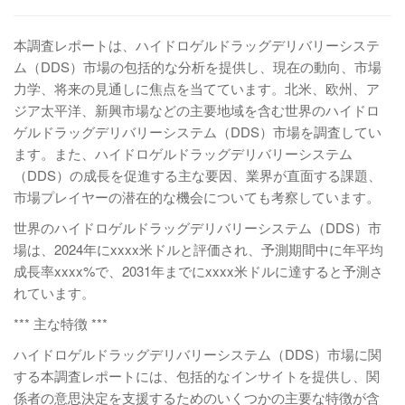
本調査レポートは、ハイドロゲルドラッグデリバリーシステ
ム（DDS）市場の包括的な分析を提供し、現在の動向、市場
力学、将来の見通しに焦点を当てています。北米、欧州、ア
ジア太平洋、新興市場などの主要地域を含む世界のハイドロ
ゲルドラッグデリバリーシステム（DDS）市場を調査してい
ます。また、ハイドロゲルドラッグデリバリーシステム
（DDS）の成長を促進する主な要因、業界が直面する課題、
市場プレイヤーの潜在的な機会についても考察しています。
世界のハイドロゲルドラッグデリバリーシステム（DDS）市
場は、2024年にxxxx米ドルと評価され、予測期間中に年平均
成長率xxxx%で、2031年までにxxxx米ドルに達すると予測さ
れています。
*** 主な特徴 ***
ハイドロゲルドラッグデリバリーシステム（DDS）市場に関
する本調査レポートには、包括的なインサイトを提供し、関
係者の意思決定を支援するためのいくつかの主要な特徴が含