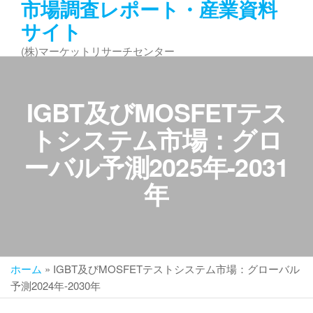
市場調査レポート・産業資料
コ
サイト
ン
テ
(株)マーケットリサーチセンター
ン
ツ
へ
IGBT及びMOSFETテス
ス
キ
トシステム市場：グロ
ッ
ーバル予測2025年-2031
プ
年
ホーム
»
IGBT及びMOSFETテストシステム市場：グローバル
予測2024年-2030年