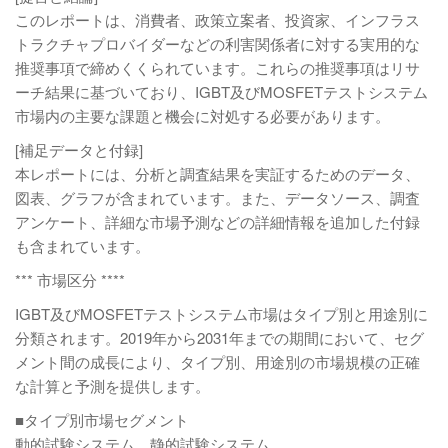
このレポートは、消費者、政策立案者、投資家、インフラス
トラクチャプロバイダーなどの利害関係者に対する実用的な
推奨事項で締めくくられています。これらの推奨事項はリサ
ーチ結果に基づいており、IGBT及びMOSFETテストシステム
市場内の主要な課題と機会に対処する必要があります。
[補足データと付録]
本レポートには、分析と調査結果を実証するためのデータ、
図表、グラフが含まれています。また、データソース、調査
アンケート、詳細な市場予測などの詳細情報を追加した付録
も含まれています。
*** 市場区分 ****
IGBT及びMOSFETテストシステム市場はタイプ別と用途別に
分類されます。2019年から2031年までの期間において、セグ
メント間の成長により、タイプ別、用途別の市場規模の正確
な計算と予測を提供します。
■タイプ別市場セグメント
動的試験システム、静的試験システム