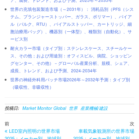
ア、成長、トレンド、および予測、2025年～2035年
世界の充填包装製造市場（～2031年）： 消耗品別（PFS（シス
テム、プランジャーストッパー、ガラス、ポリマー）、バイア
ル（バルク、RTU）、バイアルストッパー、カートリッジ、細
胞治療用バッグ）、機器別（一体型）、種類別（自動化）、サ
ービス別
耐火カラー市場（タイプ別：ステンレスケース、スチールケー
ス、その他；および用途別：オフィスビル、病院、ショッピン
グセンター、その他）－グローバル産業分析、規模、シェア、
成長、トレンド、および予測、2024-2034年
世界の神経外科用パッチ市場2026年～2032年予測：タイプ別
（吸収性、非吸収性）
投稿日:
Market Monitor Global
世界
産業機械/建設
投
過
次
前
次
去
の
LED室内照明の世界市場
車載気象観測所の世界市場
稿
の
投
2025：メーカー別、地域別、
2025：メーカー別、地域別、