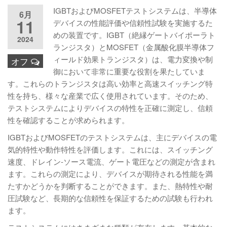
IGBTおよびMOSFETテストシステムは、半導体
6月
11
デバイスの性能評価や信頼性試験を実施するた
めの装置です。IGBT（絶縁ゲートバイポーラト
2024
ランジスタ）とMOSFET（金属酸化膜半導体フ
ィールド効果トランジスタ）は、電力変換や制
オフ
御において非常に重要な役割を果たしていま
す。これらのトランジスタは高い効率と高速スイッチング特
性を持ち、様々な産業で広く使用されています。そのため、
テストシステムによりデバイスの特性を正確に測定し、信頼
性を確認することが求められます。
IGBTおよびMOSFETのテストシステムは、主にデバイスの電
気的特性や動作特性を評価します。これには、スイッチング
速度、ドレイン-ソース電流、ゲート電圧などの測定が含まれ
ます。これらの測定により、デバイスが期待される性能を満
たすかどうかを判断することができます。また、熱特性や耐
圧試験など、長期的な信頼性を保証するための試験も行われ
ます。