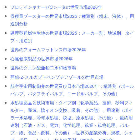
プロテインキナーゼCシータの世界市場2026年
収穫量ブースターの世界市場2025：種類別（粉末、液体）、用
途別分析
処理型難燃性生地の世界市場2025：メーカー別、地域別、タイ
プ・用途別
世界のフォームマットレス市場2026年
心臓健康製品の世界市場2026年
世界のクエン酸亜鉛二水和物市場
亜鉛-2-メルカプトベンゾチアゾールの世界市場
航空宇宙用制御弁の世界及び日本市場2026年：構造別（ボール
バルブ、バタフライバルブ、ニードルバルブ、その他）
水処理薬品と技術市場：タイプ別（化学薬品、技術、砂利フィ
ルター、曝気、陰イオン交換、吸着、その他）、用途別（ボイ
ラー水処理、冷却水処理、脱塩、原水処理、その他）、最終用
途別（石油・ガス、電力、化学処理、鉱業・鉱物処理、パル
プ・紙、食品・飲料、その他）－世界の産業分析、規模、シェ