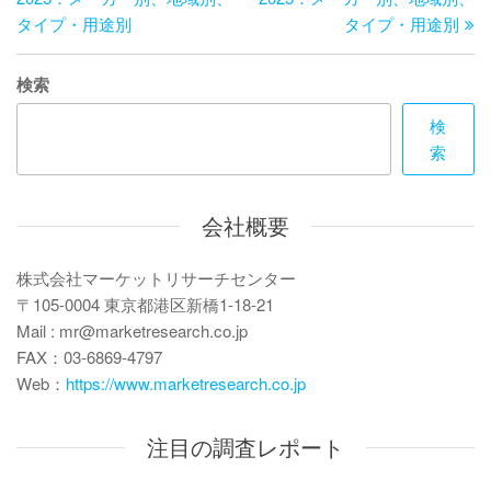
ナ
投
稿
タイプ・用途別
タイプ・用途別
ビ
稿
ゲ
検索
ー
検
索
シ
ョ
会社概要
ン
株式会社マーケットリサーチセンター
〒105-0004 東京都港区新橋1-18-21
Mail : mr@marketresearch.co.jp
FAX：03-6869-4797
Web：
https://www.marketresearch.co.jp
注目の調査レポート