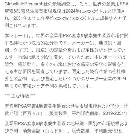
GlobalInfoResearch社の最新調査によると、世界の産業用PSA
窒素&酸素発生装置市場規模は2024年にxxxx米ドルと評価さ
れ、2031年までに年平均xxxx%でxxxx米ドルに成長すると予
測されています。
本レポートは、世界の産業用PSA窒素&酸素発生装置市場に関
する詳細かつ包括的な分析です。メーカー別、地域別・国
別、タイプ別、用途別の定量分析および定性分析を行ってい
ます。市場は絶え間なく変化しているため、本レポートでは
競争、需給動向、多くの市場における需要の変化に影響を与
える主な要因を調査しています。選定した競合企業の会社概
要と製品例、および選定したいくつかのリーダー企業の2024
年までの市場シェア予測を掲載しています。
*** 主な特徴 ***
産業用PSA窒素&酸素発生装置の世界市場規模および予測：消
費金額（百万ドル）、販売数量、平均販売価格、2019-2031年
産業用PSA窒素&酸素発生装置の地域別・国別の市場規模およ
び予測：消費金額（百万ドル）、販売数量、平均販売価格、