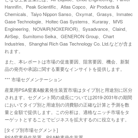
Hannifin、Peak Scientific、Atlas Copco、Air Products &
Chemicals、Taiyo Nippon Sanso、Oxymat、Grasys、Inmatec
Gase Technologie、Holtec Gas Systems、Kuraray、MVS
Engineering、NOVAIR(NOXERIOR)、Sysadvance、Claind、
AirSep、Sumitomo Seika、GENERON Group、Chart
Industries、Shanghai Rich Gas Technology Co. Ltd.などが含ま
れます。
また、本レポートは市場の促進要因、阻害要因、機会、新製
品の発売や承認に関する重要なインサイトを提供します。
*** 市場セグメンテーション
産業用PSA窒素&酸素発生装置市場はタイプ別と用途別に区分
されます。セグメント間の成長については2019-2031年の期間
においてタイプ別と用途別の消費額の正確な計算と予測を数
量と金額で提供します。この分析は、適格なニッチ市場をタ
ーゲットとすることでビジネスを拡大するのに役立ちます。
[タイプ別市場セグメント]
PSA窒素発生装置、PSA酸素発生装置