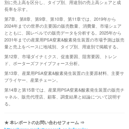
別に売上高を区分し、タイプ別、用途別の売上高シェアと成
長率を示す。
第7章、第8章、第9章、第10章、第11章では、2019年から
2024年までの世界の主要国の販売数量、消費量、市場シェア
とともに、国レベルでの販売データを分析する。2025年から
2031年までの産業用PSA窒素&酸素発生装置の市場予測は販売
量と売上をベースに地域別、タイプ別、用途別で掲載する。
第12章、市場ダイナミクス、促進要因、阻害要因、トレン
ド、ポーターズファイブフォース分析。
第13章、産業用PSA窒素&酸素発生装置の主要原材料、主要サ
プライヤー、産業チェーン。
第14章と第15章では、産業用PSA窒素&酸素発生装置の販売チ
ャネル、販売代理店、顧客、調査結果と結論について説明す
る。
★ 本レポートのお問い合わせフォーム ⇒