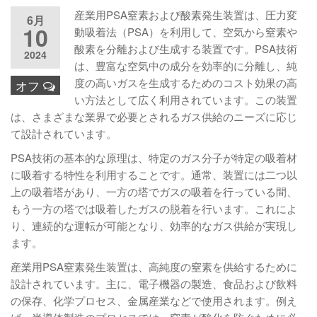
産業用PSA窒素および酸素発生装置は、圧力変
6月
10
動吸着法（PSA）を利用して、空気から窒素や
酸素を分離および生成する装置です。PSA技術
2024
は、豊富な空気中の成分を効率的に分離し、純
度の高いガスを生成するためのコスト効果の高
オフ
い方法として広く利用されています。この装置
は、さまざまな業界で必要とされるガス供給のニーズに応じ
て設計されています。
PSA技術の基本的な原理は、特定のガス分子が特定の吸着材
に吸着する特性を利用することです。通常、装置には二つ以
上の吸着塔があり、一方の塔でガスの吸着を行っている間、
もう一方の塔では吸着したガスの脱着を行います。これによ
り、連続的な運転が可能となり、効率的なガス供給が実現し
ます。
産業用PSA窒素発生装置は、高純度の窒素を供給するために
設計されています。主に、電子機器の製造、食品および飲料
の保存、化学プロセス、金属産業などで使用されます。例え