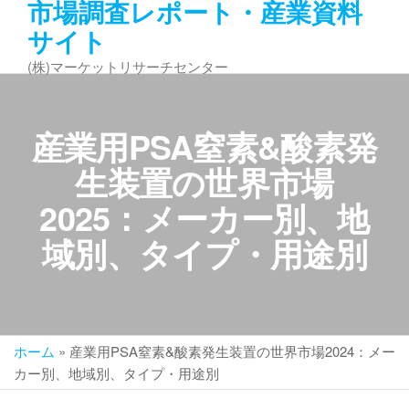
市場調査レポート・産業資料
コ
サイト
ン
テ
(株)マーケットリサーチセンター
ン
ツ
へ
産業用PSA窒素&酸素発
ス
キ
生装置の世界市場
ッ
2025：メーカー別、地
プ
域別、タイプ・用途別
ホーム
»
産業用PSA窒素&酸素発生装置の世界市場2024：メー
カー別、地域別、タイプ・用途別