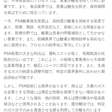
ば、半導体製造のプロセスでは、窒素が酸化を防ぐために必
要です。また、食品業界では、窒素は酸化を防ぎ、保存期間
を延ばすために役立っています。
一方、PSA酸素発生装置は、高純度の酸素を供給する装置で
あり、医療、製鉄、化学反応など、多岐にわたる用途があり
ます。医療分野では、酸素は患者の呼吸補助として欠かせな
い要素です。また、鉄鋼業界では酸素が燃焼効率を高めるた
めに使用され、プロセスの効率化に寄与しています。
PSA装置の大きな利点は、運転コストが低く、初期投資が比
較的少ない点です。これにより、小規模な事業者から大規模
な産業用途まで、幅広いニーズに対応できます。また、生成
するガスの純度を調整可能で、特定の業界要件に合わせた製
品供給が可能です。
しかし、PSA技術にも限界があります。例えば、大量のガス
を必要とする用途には満足な性能を発揮できない場合があり
ます。このような場合、他の技術、例えば膜分離法や低温蒸
留法などと併用されることがあります。膜分離法では、特定
のガス分子のみを透過させる膜を利用して分離を行います