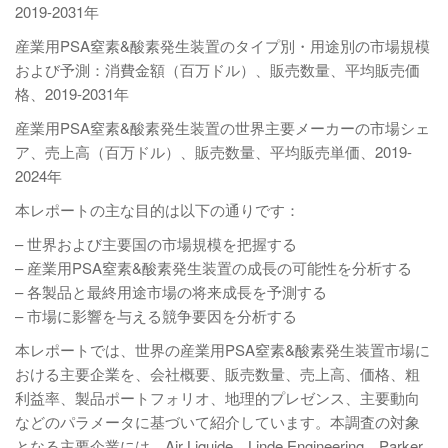
2019-2031年
産業用PSA窒素&酸素発生装置のタイプ別・用途別の市場規模
および予測：消費金額（百万ドル）、販売数量、平均販売価
格、2019-2031年
産業用PSA窒素&酸素発生装置の世界主要メーカーの市場シェ
ア、売上高（百万ドル）、販売数量、平均販売単価、2019-
2024年
本レポートの主な目的は以下の通りです：
– 世界および主要国の市場規模を把握する
– 産業用PSA窒素&酸素発生装置の成長の可能性を分析する
– 各製品と最終用途市場の将来成長を予測する
– 市場に影響を与える競争要因を分析する
本レポートでは、世界の産業用PSA窒素&酸素発生装置市場に
おける主要企業を、会社概要、販売数量、売上高、価格、粗
利益率、製品ポートフォリオ、地理的プレゼンス、主要動向
などのパラメータに基づいて紹介しています。本調査の対象
となる主要企業には、Air Liquide、Linde Engineering、Parker