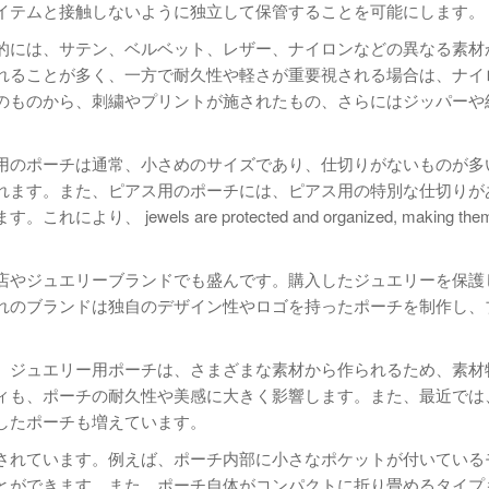
イテムと接触しないように独立して保管することを可能にします。
的には、サテン、ベルベット、レザー、ナイロンなどの異なる素材
れることが多く、一方で耐久性や軽さが重要視される場合は、ナイ
のものから、刺繍やプリントが施されたもの、さらにはジッパーや
用のポーチは通常、小さめのサイズであり、仕切りがないものが多
れます。また、ピアス用のポーチには、ピアス用の特別な仕切りが
els are protected and organized, making them e
店やジュエリーブランドでも盛んです。購入したジュエリーを保護
れのブランドは独自のデザイン性やロゴを持ったポーチを制作し、
。ジュエリー用ポーチは、さまざまな素材から作られるため、素材
ィも、ポーチの耐久性や美感に大きく影響します。また、最近では
したポーチも増えています。
されています。例えば、ポーチ内部に小さなポケットが付いている
とができます。また、ポーチ自体がコンパクトに折り畳めるタイプ