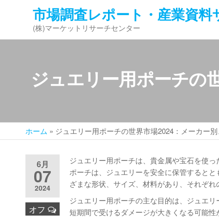
コ
市場調査レポート・産業資料
ン
(株)マーケットリサーチセンター
テ
ン
ツ
へ
ジュエリー用ポーチの世
ス
キ
ッ
プ
ホーム
»
ジュエリー用ポーチの世界市場2024：メーカー
ジュエリー用ポーチは、貴金属や宝石を使っ
6月
07
ポーチは、ジュエリーを安全に保管するとと
ざまな形状、サイズ、材料があり、それぞれ
2024
ジュエリー用ポーチの主な目的は、ジュエリ
オフ
短期間で受けるダメージが大きくなる可能性