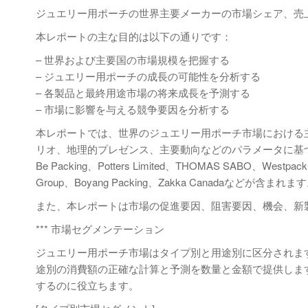
ジュエリー用ポーチの世界主要メーカーの市場シェア、売上高
本レポートの主な目的は以下の通りです：
– 世界および主要国の市場規模を把握する
– ジュエリー用ポーチの成長の可能性を分析する
– 各製品と最終用途市場の将来成長を予測する
– 市場に影響を与える競争要因を分析する
本レポートでは、世界のジュエリー用ポーチ市場における
リオ、地理的プレゼンス、主要動向などのパラメータに基づいて
Be Packing、Potters Limited、THOMAS SABO、Westpack、S
Group、Boyang Packing、Zakka Canadaなどが含まれま
また、本レポートは市場の促進要因、阻害要因、機会、新
*** 市場セグメンテーション
ジュエリー用ポーチ市場はタイプ別と用途別に区分されます。
途別の消費額の正確な計算と予測を数量と金額で提供しま
するのに役立ちます。