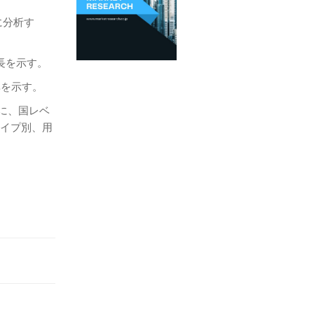
に分析す
長を示す。
率を示す。
もに、国レベ
タイプ別、用