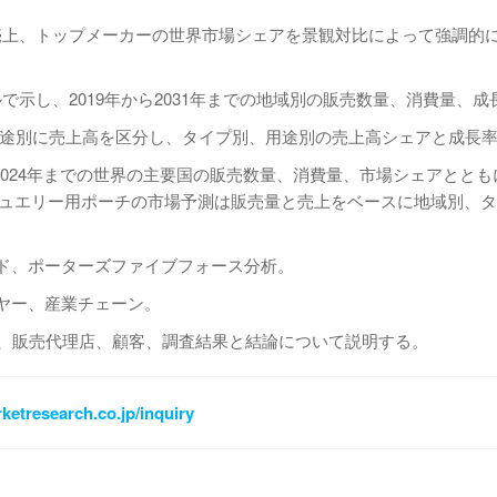
売上、トップメーカーの世界市場シェアを景観対比によって強調的
示し、2019年から2031年までの地域別の販売数量、消費量、成
別、用途別に売上高を区分し、タイプ別、用途別の売上高シェアと成長
から2024年までの世界の主要国の販売数量、消費量、市場シェアとと
のジュエリー用ポーチの市場予測は販売量と売上をベースに地域別、
ンド、ポーターズファイブフォース分析。
ヤー、産業チェーン。
ル、販売代理店、顧客、調査結果と結論について説明する。
ketresearch.co.jp/inquiry