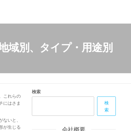
、地域別、タイプ・用途別
検索
。これらの
検
チにはさま
索
がないと、
形が生じる
会社概要