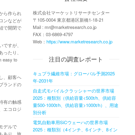
株式会社マーケットリサーチセンター
から作られ
〒105-0004 東京都港区新橋1-18-21
ロンなどが
Mail : mr@marketresearch.co.jp
紐で開閉で
FAX：03-6869-4797
Web：
https://www.marketresearch.co.jp
いですが、
あったり、
注目の調査レポート
asy to
キュプラ繊維市場：グローバル予測2025
し、顧客へ
年-2031年
ブランドの
自走式モバイルクラッシャーの世界市場
2025：種類別（供給容量<500t/h、供給容
特有の触感
量500-1000t/h、供給容量>1000t/h）、用途
、エコロジ
別分析
電気自動車用SiCウェーハの世界市場
モデルで
2025：種類別（4インチ、6インチ、8イン
もあり、旅