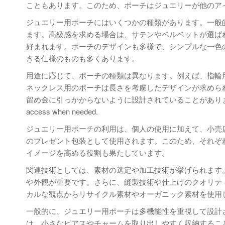
こともあります。このため、ポーチはジュエリーが他のア
ジュエリー用ポーチにはいくつかの種類があります。一般
ます。高級感を求める場合は、サテンやベルベットが選ば
好まれます。ポーチのデザインも多様で、シンプルな一色
きる仕様のものも多くあります。
用途に応じて、ポーチの種類は異なります。例えば、指輪
ネックレス用のポーチは長さを考慮したデザインが求めら
留め金に引っかからないように設計されていることがあります。これにより、 jew
access when needed.
ジュエリー用ポーチの利用は、個人の使用に加えて、小売
のプレゼント包装として使用されます。このため、それぞ
イメージを高める役割も果たしています。
関連技術としては、素材の選定や加工技術が挙げられます
や外観が重要です。さらに、縫製技術や仕上げのクオリテ
カルな観点からリサイクル素材やオーガニック素材を使用
一般的に、ジュエリー用ポーチは多機能性を重視して設計
は、小さなピアスやチャームを取り出しやすく収納するこ