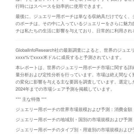
行時にはスペースを効率的に使用できます。
最後に、ジュエリー用ポーチは単なる収納具だけでなく、
のポーチは、その中に入っているジュエリーをさらに魅力
チは私たちの生活に影響を与えており、日常的に利用され
GlobalInfoResearch社の最新調査によると、世界の
xxxx%でxxxx米ドルに成長すると予測されています。
本レポートは、世界のジュエリー用ポーチ市場に関する詳
量分析および定性分析を行っています。市場は絶え間なく
の変化に影響を与える主な要因を調査しています。選定し
2024年までの市場シェア予測を掲載しています。
*** 主な特徴 ***
ジュエリー用ポーチの世界市場規模および予測：消費金額（百
ジュエリー用ポーチの地域別・国別の市場規模および予測：消
ジュエリー用ポーチのタイプ別・用途別の市場規模および予測