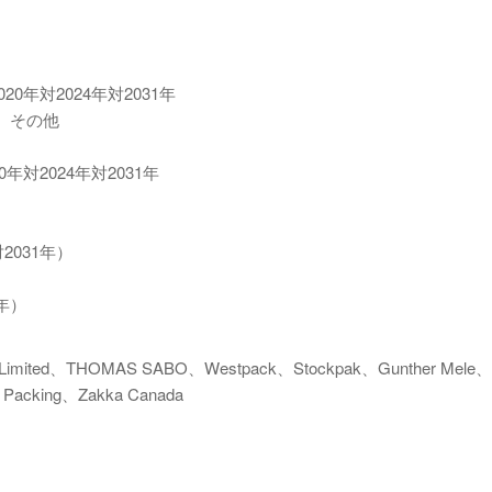
0年対2024年対2031年
、その他
年対2024年対2031年
2031年）
）
1年）
Limited、THOMAS SABO、Westpack、Stockpak、Gunther Mele、F
g Packing、Zakka Canada