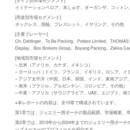
[タイプ別市場セグメント]
イミテーションベロア、本しゅす、オーガンザ、コットン
[用途別市場セグメント]
ネックレス、指輪、ブレスレット、イヤリング、その他
[主要プレーヤー]
Ch. Dahlinger、To Be Packing、Potters Limited、THOMA
Display、Box Brokers Group、Boyang Packing、Zakka Ca
[地域別市場セグメント]
– 北米（アメリカ、カナダ、メキシコ）
– ヨーロッパ（ドイツ、フランス、イギリス、ロシア、イ
– アジア太平洋（中国、日本、韓国、インド、東南アジア
– 南米（ブラジル、アルゼンチン、コロンビア、その他）
– 中東・アフリカ（サウジアラビア、UAE、エジプト、南
※本レポートの内容は、全15章で構成されています。
第1章では、ジュエリー用ポーチの製品範囲、市場概要、
第2章では、2019年から2024年までのジュエリー用ポ
ップメーカーのプロフィールを紹介する。