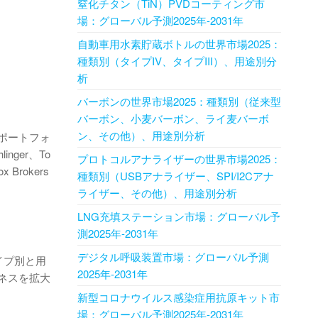
窒化チタン（TiN）PVD​​コーティング市
場：グローバル予測2025年-2031年
自動車用水素貯蔵ボトルの世界市場2025：
種類別（タイプIV、タイプIII）、用途別分
析
バーボンの世界市場2025：種類別（従来型
バーボン、小麦バーボン、ライ麦バーボ
ン、その他）、用途別分析
ポートフォ
ger、To
プロトコルアナライザーの世界市場2025：
x Brokers
種類別（USBアナライザー、SPI/I2Cアナ
ライザー、その他）、用途別分析
LNG充填ステーション市場：グローバル予
測2025年-2031年
デジタル呼吸装置市場：グローバル予測
イプ別と用
2025年-2031年
ネスを拡大
新型コロナウイルス感染症用抗原キット市
場：グローバル予測2025年-2031年