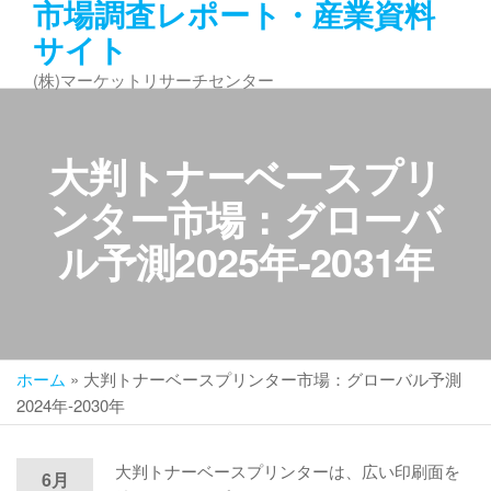
市場調査レポート・産業資料
コ
サイト
ン
テ
(株)マーケットリサーチセンター
ン
ツ
へ
大判トナーベースプリ
ス
キ
ンター市場：グローバ
ッ
ル予測2025年-2031年
プ
ホーム
»
大判トナーベースプリンター市場：グローバル予測
2024年-2030年
大判トナーベースプリンターは、広い印刷面を
6月