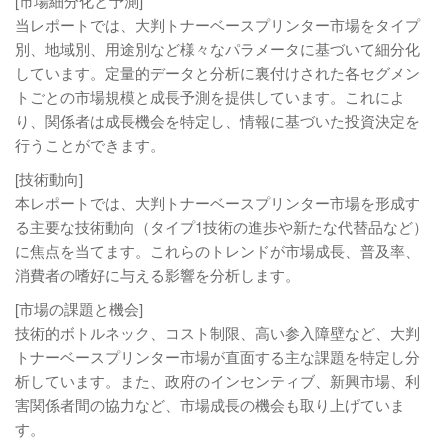
[市場細分化と予測]
当レポートでは、大判トナーベースプリンター市場をタイプ
別、地域別、用途別など様々なパラメータに基づいて細分化
しています。定量的データと分析に裏付けされた各セグメン
トごとの市場規模と成長予測を提供しています。これによ
り、関係者は成長機会を特定し、情報に基づいた投資決定を
行うことができます。
[技術動向]
本レポートでは、大判トナーベースプリンター市場を形成す
る主要な技術動向（タイプ1技術の進歩や新たな代替品など）
に焦点を当てます。これらのトレンドが市場成長、普及率、
消費者の嗜好に与える影響を分析します。
[市場の課題と機会]
技術的ボトルネック、コスト制限、高い参入障壁など、大判
トナーベースプリンター市場が直面する主な課題を特定し分
析しています。また、政府のインセンティブ、新興市場、利
害関係者間の協力など、市場成長の機会も取り上げていま
す。