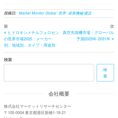
投稿日:
Market Monitor Global
世界
産業機械/建設
投
過
次
前
次
去
の
ヒドロキシメチルフェロセン
真空充填機市場：グローバル
稿
の
投
の世界市場2025：メーカー
予測2025年-2031年
ナ
投
稿
別、地域別、タイプ・用途別
ビ
稿
ゲ
検索
ー
検
索
シ
ョ
会社概要
ン
株式会社マーケットリサーチセンター
〒105-0004 東京都港区新橋1-18-21