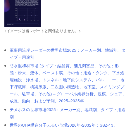
<イメージは当レポートと関係ありません。>
軍事用沿岸レーダーの世界市場2025：メーカー別、地域別、タ
イプ・用途別
防水混和材市場 (タイプ：結晶質、細孔閉塞型、その他；形
態：粉末、液体、ペースト膜、その他；用途：タンク、下水処
理施設・浄水場、トンネル・地下鉄システム、バルコニー、地
下貯蔵庫、橋梁床版、二次囲い構造物、地下室、スイミングプ
ール、駐車場、その他) – グローバル業界分析、規模、シェア、
成長、動向、および予測、2025‒2035年
テメホスの世界市場2025：メーカー別、地域別、タイプ・用途
別
世界のCHA構造分子ふるい市場2026年-2032年：SSZ-13、