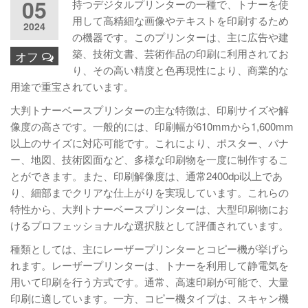
05
持つデジタルプリンターの一種で、トナーを使
用して高精細な画像やテキストを印刷するため
2024
の機器です。このプリンターは、主に広告や建
築、技術文書、芸術作品の印刷に利用されてお
オフ
り、その高い精度と色再現性により、商業的な
用途で重宝されています。
大判トナーベースプリンターの主な特徴は、印刷サイズや解
像度の高さです。一般的には、印刷幅が610mmから1,600mm
以上のサイズに対応可能です。これにより、ポスター、バナ
ー、地図、技術図面など、多様な印刷物を一度に制作するこ
とができます。また、印刷解像度は、通常2400dpi以上であ
り、細部までクリアな仕上がりを実現しています。これらの
特性から、大判トナーベースプリンターは、大型印刷物にお
けるプロフェッショナルな選択肢として評価されています。
種類としては、主にレーザープリンターとコピー機が挙げら
れます。レーザープリンターは、トナーを利用して静電気を
用いて印刷を行う方式です。通常、高速印刷が可能で、大量
印刷に適しています。一方、コピー機タイプは、スキャン機