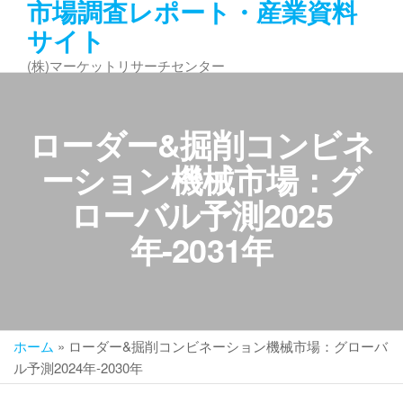
市場調査レポート・産業資料
コ
サイト
ン
テ
(株)マーケットリサーチセンター
ン
ツ
へ
ローダー&掘削コンビネ
ス
キ
ーション機械市場：グ
ッ
ローバル予測2025
プ
年-2031年
ホーム
»
ローダー&掘削コンビネーション機械市場：グローバ
ル予測2024年-2030年