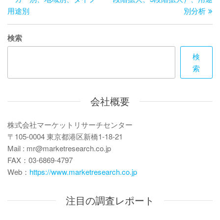
ビ
稿
用途別
別分析
ゲ
検索
ー
検
シ
索
ョ
ン
会社概要
株式会社マーケットリサーチセンター
〒105-0004 東京都港区新橋1-18-21
Mail : mr@marketresearch.co.jp
FAX：03-6869-4797
Web：
https://www.marketresearch.co.jp
注目の調査レポート