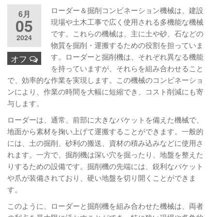
ローダー＆掘削コンビネーション機械は、建設
6月
05
現場や土木工事で広く使用される多機能な機械
です。これらの機械は、主に土や砂、石などの
2024
物質を掘削・運搬するための役割を担っていま
す。ローダーと掘削機は、それぞれ異なる機能
オフ
を持っていますが、それらを組み合わせること
で、効率的な作業を実現します。この機械のコンビネーショ
ンにより、作業の時間を大幅に短縮でき、コスト削減にも寄
与します。
ローダーは、通常、前部に大きなバケットを備えた機械で、
地面から素材を掬い上げて運搬することができます。一般的
には、土の掘削、砂利の搬送、資材の積み込みなどに使用さ
れます。一方で、掘削機は深い穴を掘ったり、地盤を整えた
りするための設備です。掘削機の先端には、鋭利なバケット
や爪が装備されており、硬い地盤を切り開くことができま
す。
このように、ローダーと掘削機を組み合わせた機械は、両者