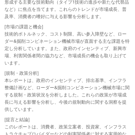
形成する主要な技術動向（タイプ1技術の進歩や新たな代替品
など）に焦点を当てます。これらのトレンドが市場成長、普
及率、消費者の嗜好に与える影響を分析します。
[市場の課題と機会]
技術的ボトルネック、コスト制限、高い参入障壁など、ロー
ダー&掘削コンビネーション機械市場が直面する主な課題を特
定し分析しています。また、政府のインセンティブ、新興市
場、利害関係者間の協力など、市場成長の機会も取り上げて
います。
[規制・政策分析]
本レポートは、政府のインセンティブ、排出基準、インフラ
整備計画など、ローダー&掘削コンビネーション機械市場に関
する規制・政策状況を分析しました。これらの政策が市場成
長に与える影響を分析し、今後の規制動向に関する洞察を提
供しています。
[提言と結論]
このレポートは、消費者、政策立案者、投資家、インフラス
トラクチャプロバイダーなどの利害関係者に対する実用的な