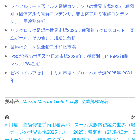
ラジアルリード形アルミ電解コンデンサの世界市場2025：種類
別（固体アルミ電解コンデンサ、非固体アルミ電解コンデン
サ）、用途別分析
リングロック足場の世界市場2025：種類別（クロスロッド、直
立ポール、その他）、用途別分析
世界のクエン酸亜鉛二水和物市場
iPSC治療の世界及び日本市場2026年：種類別（ヒトiPS細胞、
マウスiPS細胞）
ピバロイルアセトニトリル市場：グローバル予測2025年-2031
年
投稿日:
Market Monitor Global
世界
産業機械/建設
投
過
次
前
次
去
の
口唇口蓋裂修復手術用器具パ
ズーム大腸内視鏡の世界市場
稿
の
投
ッケージの世界市場2025：メ
2025：種類別（2段階拡大、3
ナ
投
稿
ーカー別、地域別、タイプ・
段階拡大、5段階拡大）、用途