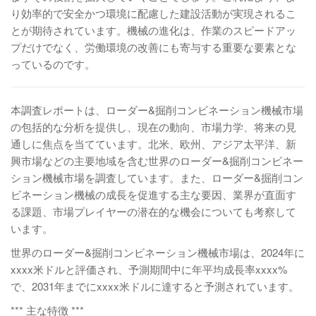
り効率的で安全かつ環境に配慮した建設活動が実現されるこ
とが期待されています。機械の進化は、作業のスピードアッ
プだけでなく、労働環境の改善にも寄与する重要な要素とな
っているのです。
本調査レポートは、ローダー&掘削コンビネーション機械市場
の包括的な分析を提供し、現在の動向、市場力学、将来の見
通しに焦点を当てています。北米、欧州、アジア太平洋、新
興市場などの主要地域を含む世界のローダー&掘削コンビネー
ション機械市場を調査しています。また、ローダー&掘削コン
ビネーション機械の成長を促進する主な要因、業界が直面す
る課題、市場プレイヤーの潜在的な機会についても考察して
います。
世界のローダー&掘削コンビネーション機械市場は、2024年に
xxxx米ドルと評価され、予測期間中に年平均成長率xxxx%
で、2031年までにxxxx米ドルに達すると予測されています。
*** 主な特徴 ***