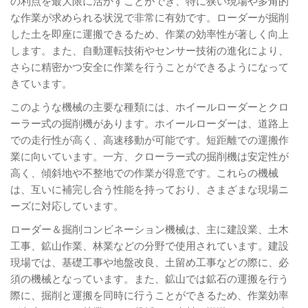
の利点を最大限に活かすことができ、特に狭い現場や多角的
な作業が求められる状況で非常に有効です。ローダーが掘削
した土を即座に運搬できるため、作業の効率性が著しく向上
します。また、自動運転技術やセンサー技術の進化により、
さらに精密かつ安全に作業を行うことができるようになって
きています。
このような機械の主要な種類には、ホイールローダーとクロ
ーラー式の掘削機があります。ホイールローダーは、道路上
での走行性が高く、高速移動が可能です。短距離での運搬作
業に向いています。一方、クローラー式の掘削機は安定性が
高く、傾斜地や不整地での作業が得意です。これらの機械
は、互いに補完し合う性能を持っており、さまざまな現場ニ
ーズに対応しています。
ローダー＆掘削コンビネーション機械は、主に建設業、土木
工事、鉱山作業、林業などの分野で使用されています。建設
現場では、基礎工事や地盤改良、土留め工事などの際に、必
須の機械となっています。また、鉱山では鉱石の運搬を行う
際に、掘削と運搬を同時に行うことができるため、作業効率