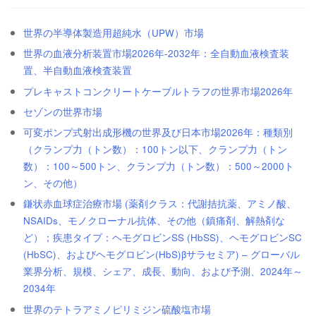
世界の半導体製造用超純水（UPW）市場
世界の血液分析装置市場2026年-2032年：全自動血液検査装
置、半自動血液検査装置
プレキャストコンクリートケーブルトラフの世界市場2026年
セゾンの世界市場
可変ポンプ式射出成形機の世界及び日本市場2026年：種類別
（クランプ力（トン数）：100トン以下、クランプ力（トン
数）：100～500トン、クランプ力（トン数）：500～2000ト
ン、その他）
鎌状赤血球症治療市場 (薬剤クラス：代謝拮抗薬、アミノ酸、
NSAIDs、モノクローナル抗体、その他（鎮痛剤、解熱剤な
ど）；疾患タイプ：ヘモグロビンSS (HbSS)、ヘモグロビンSC
(HbSC)、およびヘモグロビン(HbS)βサラセミア) – グローバル
業界分析、規模、シェア、成長、動向、および予測、2024年～
2034年
世界のテトラアミノピリミジン硫酸塩市場