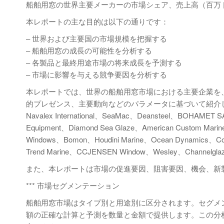
船舶用窓の世界主要メーカーの市場シェア、売上高（百万ドル
本レポートの主な目的は以下の通りです：
– 世界および主要国の市場規模を把握する
– 船舶用窓の成長の可能性を分析する
– 各製品と最終用途市場の将来成長を予測する
– 市場に影響を与える競争要因を分析する
本レポートでは、世界の船舶用窓市場における主要企業を
的プレゼンス、主要動向などのパラメータに基づいて紹介していま
Navalex International、SeaMac、Deansteel、BOHAMET SA、H
Equipment、Diamond Sea Glaze、American Custom Marine
Windows、Bomon、Houdini Marine、Ocean Dynamics、Corne
Trend Marine、CCJENSEN Window、Wesley、Channe
また、本レポートは市場の促進要因、阻害要因、機会、新
*** 市場セグメンテーション
船舶用窓市場はタイプ別と用途別に区分されます。セグメント
額の正確な計算と予測を数量と金額で提供します。この分