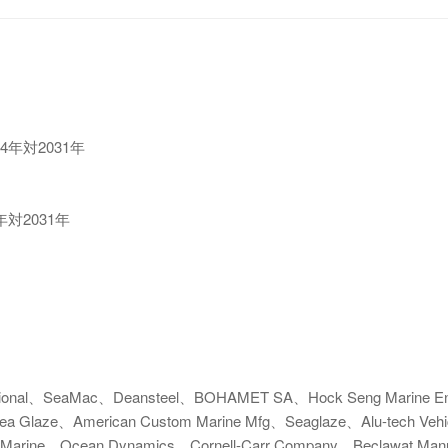
4年対2031年
年対2031年
onal、SeaMac、Deansteel、BOHAMET SA、Hock Seng Marine En
Sea Glaze、American Custom Marine Mfg、Seaglaze、Alu-tech Vehi
arine、Ocean Dynamics、Cornell-Carr Company、Beclawat Manu