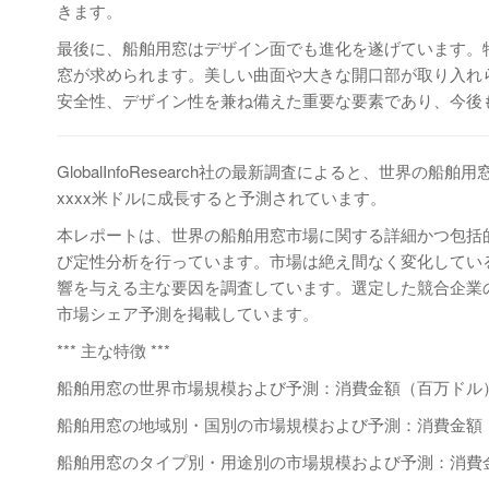
きます。
最後に、船舶用窓はデザイン面でも進化を遂げています。
窓が求められます。美しい曲面や大きな開口部が取り入れ
安全性、デザイン性を兼ね備えた重要な要素であり、今後
GlobalInfoResearch社の最新調査によると、世界の船
xxxx米ドルに成長すると予測されています。
本レポートは、世界の船舶用窓市場に関する詳細かつ包括
び定性分析を行っています。市場は絶え間なく変化してい
響を与える主な要因を調査しています。選定した競合企業の
市場シェア予測を掲載しています。
*** 主な特徴 ***
船舶用窓の世界市場規模および予測：消費金額（百万ドル）、
船舶用窓の地域別・国別の市場規模および予測：消費金額（百
船舶用窓のタイプ別・用途別の市場規模および予測：消費金額