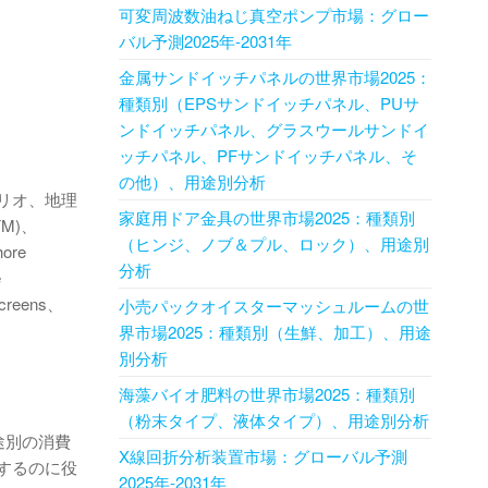
可変周波数油ねじ真空ポンプ市場：グロー
バル予測2025年-2031年
金属サンドイッチパネルの世界市場2025：
種類別（EPSサンドイッチパネル、PUサ
ンドイッチパネル、グラスウールサンドイ
ッチパネル、PFサンドイッチパネル、そ
の他）、用途別分析
リオ、地理
家庭用ドア金具の世界市場2025：種類別
M)、
（ヒンジ、ノブ＆プル、ロック）、用途別
hore
分析
e
screens、
小売パックオイスターマッシュルームの世
界市場2025：種類別（生鮮、加工）、用途
別分析
海藻バイオ肥料の世界市場2025：種類別
（粉末タイプ、液体タイプ）、用途別分析
途別の消費
X線回折分析装置市場：グローバル予測
するのに役
2025年-2031年