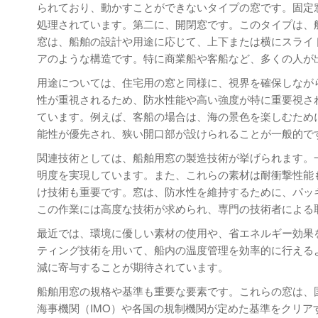
られており、動かすことができないタイプの窓です。固定
処理されています。第二に、開閉窓です。このタイプは、
窓は、船舶の設計や用途に応じて、上下または横にスライ
アのような構造です。特に商業船や客船など、多くの人が
用途については、住宅用の窓と同様に、視界を確保しなが
性が重視されるため、防水性能や高い強度が特に重要視さ
ています。例えば、客船の場合は、海の景色を楽しむため
能性が優先され、狭い開口部が設けられることが一般的で
関連技術としては、船舶用窓の製造技術が挙げられます。
明度を実現しています。また、これらの素材は耐衝撃性能
け技術も重要です。窓は、防水性を維持するために、パッ
この作業には高度な技術が求められ、専門の技術者による
最近では、環境に優しい素材の使用や、省エネルギー効果
ティング技術を用いて、船内の温度管理を効率的に行える
減に寄与することが期待されています。
船舶用窓の規格や基準も重要な要素です。これらの窓は、
海事機関（IMO）や各国の規制機関が定めた基準をクリ