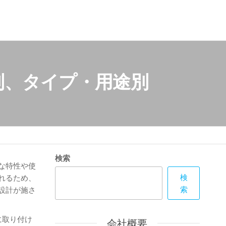
別、タイプ・用途別
検索
な特性や使
検
れるため、
索
設計が施さ
に取り付け
会社概要