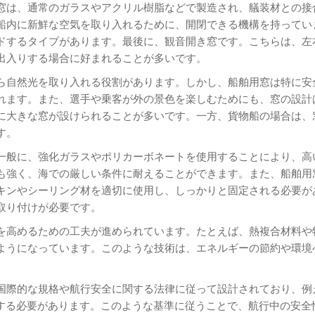
窓は、通常のガラスやアクリル樹脂などで製造され、艤装材との接
船内に新鮮な空気を取り入れるために、開閉できる機構を持ってい
ドするタイプがあります。最後に、観音開き窓です。こちらは、左
出入りする場合に好まれることが多いです。
ら自然光を取り入れる役割があります。しかし、船舶用窓は特に安
れます。また、選手や乗客が外の景色を楽しむためにも、窓の設計
に大きな窓が設けられることが多いです。一方、貨物船の場合は、
す。
一般に、強化ガラスやポリカーボネートを使用することにより、高
も強く、海での厳しい条件に耐えることができます。また、船舶用
キンやシーリング材を適切に使用し、しっかりと固定される必要が
取り付けが必要です。
を高めるための工夫が進められています。たとえば、熱複合材料や
ようになっています。このような技術は、エネルギーの節約や環境
国際的な規格や航行安全に関する法律に従って設計されており、例
アする必要があります。このような基準に従うことで、航行中の安全