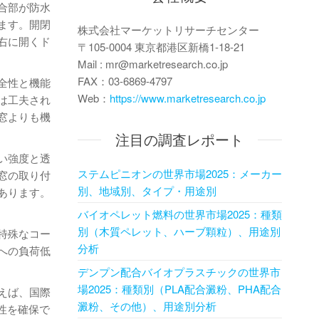
合部が防水
ます。開閉
株式会社マーケットリサーチセンター
右に開くド
〒105-0004 東京都港区新橋1-18-21
Mail : mr@marketresearch.co.jp
FAX：03-6869-4797
全性と機能
Web：
https://www.marketresearch.co.jp
は工夫され
窓よりも機
注目の調査レポート
い強度と透
ステムピニオンの世界市場2025：メーカー
窓の取り付
別、地域別、タイプ・用途別
あります。
バイオペレット燃料の世界市場2025：種類
別（木質ペレット、ハーブ顆粒）、用途別
特殊なコー
分析
への負荷低
デンプン配合バイオプラスチックの世界市
場2025：種類別（PLA配合澱粉、PHA配合
えば、国際
澱粉、その他）、用途別分析
性を確保で