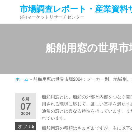
コ
市場調査レポート・産業資料
ン
(株)マーケットリサーチセンター
テ
ン
ツ
へ
船舶用窓の世界市
ス
キ
ッ
プ
ホーム
»
船舶用窓の世界市場2024：メーカー別、地域別
船舶用窓とは、船舶の外部と内部をつなぐ開
6月
07
用される環境に応じて、厳しい基準を満たす
通常の窓とは異なる特性を持っています。ま
2024
れています。
オフ
船舶用窓の種類はさまざまですが、主に以下