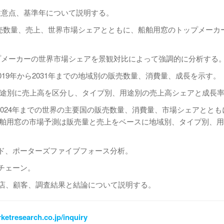
注意点、基準年について説明する。
、販売数量、売上、世界市場シェアとともに、船舶用窓のトップメーカ
プメーカーの世界市場シェアを景観対比によって強調的に分析する
19年から2031年までの地域別の販売数量、消費量、成長を示す。
別、用途別に売上高を区分し、タイプ別、用途別の売上高シェアと成長
から2024年までの世界の主要国の販売数量、消費量、市場シェアとと
の船舶用窓の市場予測は販売量と売上をベースに地域別、タイプ別、
ンド、ポーターズファイブフォース分析。
チェーン。
理店、顧客、調査結果と結論について説明する。
ketresearch.co.jp/inquiry