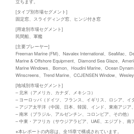
立ちます。
[タイプ別市場セグメント]
固定窓、スライディング窓、ヒンジ付き窓
[用途別市場セグメント]
民間船、軍艦
[主要プレーヤー]
Freeman Marine (FM)、Navalex International、SeaMac、D
Marine & Offshore Equipment、Diamond Sea Glaze、Ameri
Marine Windows、Bomon、Houdini Marine、Ocean Dynamic
Winscreens、Trend Marine、CCJENSEN Window、Wesley
[地域別市場セグメント]
– 北米（アメリカ、カナダ、メキシコ）
– ヨーロッパ（ドイツ、フランス、イギリス、ロシア、イ
– アジア太平洋（中国、日本、韓国、インド、東南アジア
– 南米（ブラジル、アルゼンチン、コロンビア、その他）
– 中東・アフリカ（サウジアラビア、UAE、エジプト、南
※本レポートの内容は、全15章で構成されています。