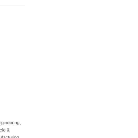
gineering、
cle &
facturing、