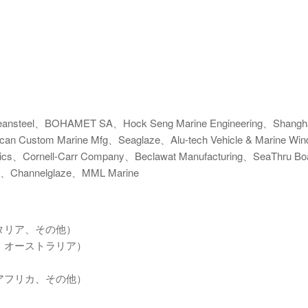
eansteel、BOHAMET SA、Hock Seng Marine Engineering、Shangha
can Custom Marine Mfg、Seaglaze、Alu-tech Vehicle & Marine W
s、Cornell-Carr Company、Beclawat Manufacturing、SeaThru Bo
、Channelglaze、MML Marine
タリア、その他）
、オーストラリア）
アフリカ、その他）