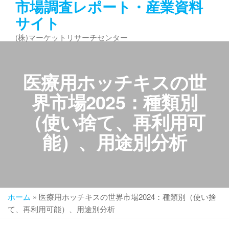
市場調査レポート・産業資料
コ
サイト
ン
テ
(株)マーケットリサーチセンター
ン
ツ
へ
医療用ホッチキスの世
ス
キ
界市場2025：種類別
ッ
（使い捨て、再利用可
プ
能）、用途別分析
ホーム
»
医療用ホッチキスの世界市場2024：種類別（使い捨
て、再利用可能）、用途別分析