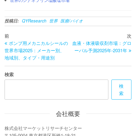
世界のシナネフリン塩酸塩市場
投稿日:
QYResearch
世界
医療/バイオ
投
過
次
前
次
去
の
ポンプ用メカニカルシールの
血液・体液吸収剤市場：グロ
稿
の
投
世界市場2025：メーカー別、
ーバル予測2025年-2031年
ナ
投
稿
地域別、タイプ・用途別
ビ
稿
ゲ
検索
ー
検
索
シ
ョ
会社概要
ン
株式会社マーケットリサーチセンター
〒105-0004 東京都港区新橋1-18-21