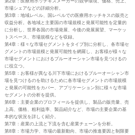
第2章：医療用ホッチキスメーカーの競争環境、価格、売上、
市場シェアなどの詳細分析。
第3章：地域レベル、国レベルでの医療用ホッチキスの販売と
収益分析。各地域と主要国の市場規模と発展可能性を定量的
に分析し、世界各国の市場発展、今後の発展展望、マーケッ
トスペース、市場規模などを収録。
第4章：様々な市場セグメントをタイプ別に分析し、各市場セ
グメントの市場規模と発展可能性を網羅し、お客様が様々な
市場セグメントにおけるブルーオーシャン市場を見つけるの
に役立つ。
第5章：お客様が異なる川下市場におけるブルーオーシャン市
場を見つけるのを助けるために各市場セグメントの市場規模
と発展の可能性をカバー、アプリケーション別に様々な市場
セグメントの分析を提供。
第6章：主要企業のプロフィールを提供し、製品の販売量、売
上高、価格、粗利益率、製品紹介など、市場の主要企業の基
本的な状況を詳しく紹介。
第7章：産業の上流と下流を含む産業チェーンを分析。
第8章：市場力学、市場の最新動向、市場の推進要因と制限要