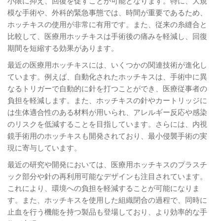
小限に抑え、回復を促すことが可能となります。特に、大規
模な手術や、外科的緊急事態では、時間が重要であるため、
ホッチキスの使用が非常に有用です。また、従来の糸縫合と
比較して、医療用ホッチキスは手術後の痛みを軽減し、回復
期間を短縮する効果があります。
最近の医療用ホッチキスには、いくつかの関連技術が進化し
ています。例えば、自動化されたホッチキスは、手術中に異
なるトリガーで自動的に針を打つことができ、医療従事者の
負担を軽減します。また、ホッチキスの針やカートリッジに
は生体適合性のある材料が用いられ、アレルギー反応や感染
のリスクを低減することを目指しています。さらには、内視
鏡手術用のホッチキスも開発されており、最小侵襲手術の実
現に寄与しています。
最近の研究や開発においては、医療用ホッチキスのプラスチ
ック部分や針の再利用可能なデザインも注目されています。
これにより、環境への負担を軽減することが可能になりま
す。また、ホッチキスを使用した組織閉合の過程で、同時に
止血を行う機能を持つ製品も登場しており、より効率的な手