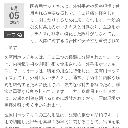
医療用ホッチキスは、外科手術や医療現場で使
6月
05
用される重要な器具で、主に組織を接合した
り、閉じたりするために用いられます。一般的
2024
な文房具用のホッチキスとは異なり、医療用ホ
ッチキスは非常に特化した設計がなされてお
オフ
り、人体に対する適合性や安全性が重視されて
います。
医療用ホッチキスは、主に二つの種類に分類されます。一つ
は、内視鏡手術や開腹手術で使用される「外科用ホッチキ
ス」で、もう一つは、特定の用途に特化した「皮膚用ホッチ
キス」です。外科用ホッチキスは、通常、手術中に内臓や筋
肉を結合するために使用され、強力な保持力を持つため、非
常に重要な役割を担っています。一方、皮膚用ホッチキス
は、皮膚の創傷を閉じるために設計されており、医療現場や
美容外科で多く用いられます。
医療用ホッチキスの主な用途は、組織の接合や閉鎖です。手
術で切開した部分を素早く効率的に閉じることで、出血を最