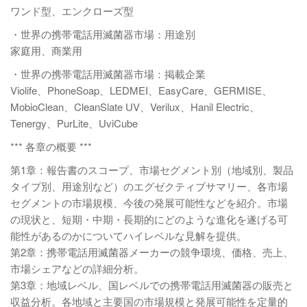
ワンド型、エンクローズ型
・世界の携帯電話用滅菌器市場：用途別
家庭用、商業用
・世界の携帯電話用滅菌器市場：掲載企業
Violife、PhoneSoap、LEDMEI、EasyCare、GERMISE、
MobioClean、CleanSlate UV、Verilux、Hanil Electric、
Tenergy、PurLite、UviCube
*** 各章の概要 ***
第1章：報告書のスコープ、市場セグメント別（地域別、製品
タイプ別、用途別など）のエグゼクティブサマリー、各市場
セグメントの市場規模、今後の発展可能性などを紹介。市場
の現状と、短期・中期・長期的にどのような進化を遂げる可
能性があるのかについてハイレベルな見解を提供。
第2章：携帯電話用滅菌器メーカーの競争環境、価格、売上、
市場シェアなどの詳細分析。
第3章：地域レベル、国レベルでの携帯電話用滅菌器の販売と
収益分析。各地域と主要国の市場規模と発展可能性を定量的