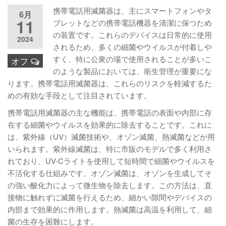
携帯電話用滅菌器は、主にスマートフォンやタ
6月
11
ブレットなどの携帯電話機器を清潔に保つため
の装置です。これらのデバイスは日常的に使用
2024
されるため、多くの細菌やウイルスが付着しや
すく、特に公衆の場で使用されることが多いこ
オフ
のような製品においては、衛生管理が重要にな
ります。携帯電話用滅菌器は、これらのリスクを軽減するた
めの有効な手段として注目されています。
携帯電話用滅菌器の主な機能は、携帯電話の表面や内部に存
在する細菌やウイルスを効果的に除去することです。これに
は、紫外線（UV）滅菌技術や、オゾン滅菌、熱滅菌などが用
いられます。紫外線滅菌は、特に市販のモデルで多く利用さ
れており、UV-Cライトを使用して短時間で細菌やウイルスを
不活化する仕組みです。オゾン滅菌は、オゾンを生成してそ
の強い酸化力によって微生物を除去します。この方法は、直
接物に触れずに滅菌を行えるため、細かい隙間やデバイスの
内部まで効果的に作用します。熱滅菌は高温を利用して、細
菌の生存を困難にします。