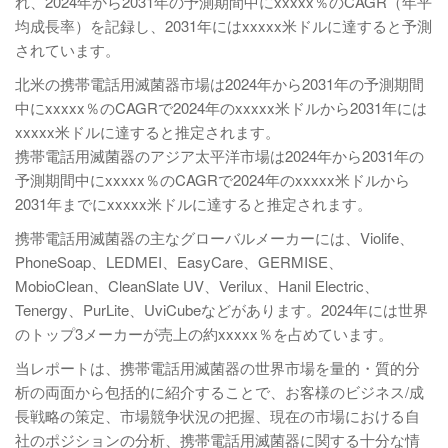
れ、2024年から2031年の予測期間中にxxxxx％のCAGR（年平
均成長率）を記録し、2031年にはxxxxx米ドルに達すると予測
されています。
北米の携帯電話用滅菌器市場は2024年から2031年の予測期間
中にxxxxx％のCAGRで2024年のxxxxx米ドルから2031年には
xxxxx米ドルに達すると推定されます。
携帯電話用滅菌器のアジア太平洋市場は2024年から2031年の
予測期間中にxxxxx％のCAGRで2024年のxxxxx米ドルから
2031年までにxxxxx米ドルに達すると推定されます。
携帯電話用滅菌器の主なグローバルメーカーには、Violife、
PhoneSoap、LEDMEI、EasyCare、GERMISE、
MobioClean、CleanSlate UV、Verilux、Hanil Electric、
Tenergy、PurLite、UviCubeなどがあります。2024年には世界
のトップ3メーカーが売上の約xxxxx％を占めています。
当レポートは、携帯電話用滅菌器の世界市場を量的・質的分
析の両面から包括的に紹介することで、お客様のビジネス/成
長戦略の策定、市場競争状況の把握、現在の市場における自
社のポジションの分析、携帯電話用滅菌器に関する十分な情