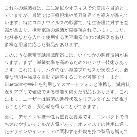
これらの滅菌器は、主に家庭やオフィスでの使用を目的とし
ていますが、最近では医療現場や美容業界でも導入が進んで
います。特にコロナウイルスの影響で、衛生管理に対する意
識が高まり、携帯電話の滅菌が重要視されています。また、
化粧品などを入れて使用する美容機器向けの滅菌器もあり、
多様な用途に応じた製品があります。
このような携帯電話用滅菌器には、いくつかの関連技術があ
ります。まず、滅菌効率を高めるためのセンサー技術があり
ます。これにより、ムダのない滅菌プロセスが実現され、必
要な時間や強度を自動で調整することが可能です。また、
BluetoothやWi-Fiを利用してスマートフォンと連携し、滅菌状
況をアプリで確認できる機能を備えた製品もあります。これ
により、ユーザーは滅菌の進行状況をリアルタイムで監視す
ることができ、安心感を得ることができます。
更に、デザインや携帯性も重要な要素です。コンパクトで持
ち運びやすいモデルが人気であり、オフィスでの使用に適し
たデザインやインテリアに調和する外観を持つ製品も増えて