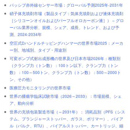
パッシブ赤外線センサー市場：グローバル予測2025年-2031年
硝子体充填剤市場（製品タイプ：気体充填剤および液体充填剤
［シリコーンオイルおよびパーフルオロカーボン液］） – グロ
ーバル業界分析、規模、シェア、成長、トレンド、および予
測、2024-2034年
空圧式Dハンドルチッピングハンマーの世界市場2025：メーカ
ー別、地域別、タイプ・用途別
可変ポンプ式射出成形機の世界及び日本市場2026年：種類別
（クランプ力（トン数）：100トン以下、クランプ力（トン
数）：100～500トン、クランプ力（トン数）：500～2000ト
ン、その他）
医療圧力モニタリングの世界市場
世界の腫瘍学臨床試験市場（2026～2033）：市場規模、シェ
ア、動向分析
世界の充填包装製造市場（～2031年）： 消耗品別（PFS（シス
テム、プランジャーストッパー、ガラス、ポリマー）、バイア
ル（バルク、RTU）、バイアルストッパー、カートリッジ、細