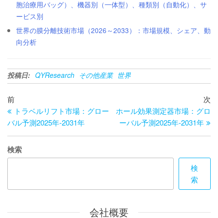
胞治療用バッグ）、機器別（一体型）、種類別（自動化）、サ
ービス別
世界の膜分離技術市場（2026～2033）：市場規模、シェア、動
向分析
投稿日:
QYResearch
その他産業
世界
投
過
次
前
次
去
の
トラベルリフト市場：グロー
ホール効果測定器市場：グロ
稿
の
投
バル予測2025年-2031年
ーバル予測2025年-2031年
ナ
投
稿
ビ
稿
検索
ゲ
検
ー
索
シ
ョ
会社概要