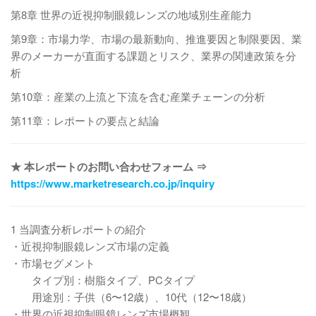
第8章 世界の近視抑制眼鏡レンズの地域別生産能力
第9章：市場力学、市場の最新動向、推進要因と制限要因、業
界のメーカーが直面する課題とリスク、業界の関連政策を分
析
第10章：産業の上流と下流を含む産業チェーンの分析
第11章：レポートの要点と結論
★ 本レポートのお問い合わせフォーム ⇒
https://www.marketresearch.co.jp/inquiry
1 当調査分析レポートの紹介
・近視抑制眼鏡レンズ市場の定義
・市場セグメント
タイプ別：樹脂タイプ、PCタイプ
用途別：子供（6〜12歳）、10代（12〜18歳）
・世界の近視抑制眼鏡レンズ市場概観