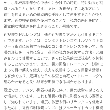
め、小学校高学年から中学生にかけての時期に特に効果が期
待されることが多いです。また、近視がすでにある方にも、
進行を抑えるための補助的な手段として使用することがあり
ます。近視抑制眼鏡を使用することで、視力の悪化を防ぎ、
視覚的な快適さを向上させることが可能です。
近視抑制眼鏡レンズは、他の近視抑制方法とも併用すること
ができます。たとえば、コンタクトレンズやオルソケラトロ
ジー（夜間に装着する特殊なコンタクトレンズを用いて、角
膜の形状を一時的に変え、昼間の視力を改善する方法）と組
み合わせて使用することで、さらに効果的に近視進行を抑制
することができます。また、視力回復トレーニング（訓練に
よって目の筋肉を鍛え、視力を改善することを目指す活動）
も有効であり、定期的な目の検査と自宅でのトレーニングを
組み合わせると良い結果が期待できる場合があります。
最近では、デジタル機器の普及に伴い、目の疲労を感じる人
が増加しています。これも近視の進行に影響を与える要因と
して知られています。適度な休憩や目のリラックスを促進す
るために、近視抑制眼鏡レンズにはブルーライトカット機能