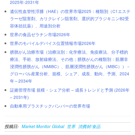
2025年-2031年
遺伝性血管性浮腫（HAE）の世界市場2025：種類別（C1エステ
ラーゼ阻害剤、カリクレイン阻害剤、選択的ブラジキニンB2受
容体拮抗薬）、用途別分析
世界の食品ゼラチン市場2026年
世界のモバイルデバイス位置情報市場2026年
膀胱がん治療市場（治療法別：化学療法、免疫療法、分子標的
療法、手術、放射線療法、その他；膀胱がんの種類別：筋層非
浸潤性膀胱がん（NMIBC）、筋層浸潤性膀胱がん（MIBC））－
グローバル産業分析、規模、シェア、成長、動向、予測、2024
年～2034年
証拠管理市場 規模・シェア分析 – 成長トレンドと予測 (2026年
– 2031年)
自動車用プラスチックバンパーの世界市場
投稿日:
Market Monitor Global
世界
消費材/食品