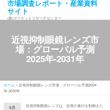
市場調査レポート・産業資料
コ
サイト
ン
テ
(株)マーケットリサーチセンター
ン
ツ
へ
近視抑制眼鏡レンズ市
ス
キ
場：グローバル予測
ッ
2025年-2031年
プ
ホーム
»
近視抑制眼鏡レンズ市場：グローバル予測2024
年-2030年
近視抑制眼鏡レンズは、近視の進行を制御また
6月