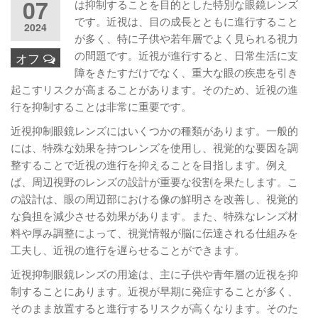
07
は抑制することを目的とした特別な眼鏡レンズ
です。近視は、目の成長とともに進行すること
2024
が多く、特に子供や若年層でよく見られる視力
の問題です。近視が進行すると、日常生活に支
オフ
障をきたすだけでなく、重大な眼の疾患を引き
起こすリスクが高まることがあります。そのため、近視の進
行を抑制することは非常に重要です。
近視抑制眼鏡レンズにはいくつかの種類があります。一般的
には、特殊な効果を持つレンズを使用し、視覚的な要因を調
整することで近視の進行を抑えることを目指します。例え
ば、周辺視野のレンズの設計が重要な役割を果たします。こ
の設計は、眼の周辺部における像の鮮明さを改善し、視覚的
な負担を減少させる効果があります。また、特殊なレンズ材
料や厚み調整によって、視覚情報が脳に伝達される仕組みを
工夫し、近視の進行を遅らせることができます。
近視抑制眼鏡レンズの用途は、主に子供や青年層の近視を抑
制することにあります。近視が早期に発症することが多く、
そのまま放置すると進行するリスクが高くなります。そのた