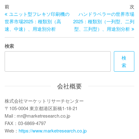
投
過
次
前
次
去
の
ユニット型フレキソ印刷機の
ハンドラベラーの世界市場
稿
の
投
世界市場2025：種類別（高
2025：種類別（一列型、二列
ナ
投
稿
速、中速）、用途別分析
型、三列型）、用途別分析
ビ
稿
ゲ
検索
ー
検
索
シ
ョ
会社概要
ン
株式会社マーケットリサーチセンター
〒105-0004 東京都港区新橋1-18-21
Mail : mr@marketresearch.co.jp
FAX：03-6869-4797
Web：
https://www.marketresearch.co.jp