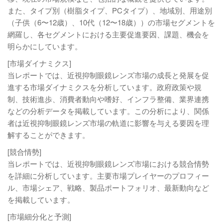
また、タイプ別（樹脂タイプ、PCタイプ）、地域別、用途別
（子供（6〜12歳）、10代（12〜18歳））の市場セグメントを
網羅し、各セグメントにおける主要促進要因、課題、機会を
明らかにしています。
[市場ダイナミクス]
当レポートでは、近視抑制眼鏡レンズ市場の成長と発展を促
進する市場ダイナミクスを分析しています。政府政策や規
制、技術進歩、消費者動向や嗜好、インフラ整備、業界連携
などの分析データを掲載しています。この分析により、関係
者は近視抑制眼鏡レンズ市場の軌道に影響を与える要因を理
解することができます。
[競合情勢]
当レポートでは、近視抑制眼鏡レンズ市場における競合情勢
を詳細に分析しています。主要市場プレイヤーのプロフィー
ル、市場シェア、戦略、製品ポートフォリオ、最新動向など
を掲載しています。
[市場細分化と予測]