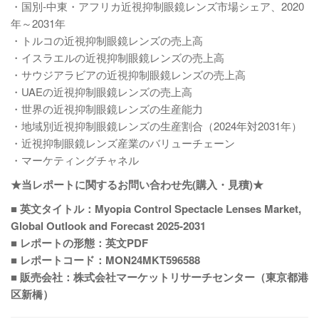
・国別-中東・アフリカ近視抑制眼鏡レンズ市場シェア、2020
年～2031年
・トルコの近視抑制眼鏡レンズの売上高
・イスラエルの近視抑制眼鏡レンズの売上高
・サウジアラビアの近視抑制眼鏡レンズの売上高
・UAEの近視抑制眼鏡レンズの売上高
・世界の近視抑制眼鏡レンズの生産能力
・地域別近視抑制眼鏡レンズの生産割合（2024年対2031年）
・近視抑制眼鏡レンズ産業のバリューチェーン
・マーケティングチャネル
★当レポートに関するお問い合わせ先(購入・見積)★
■ 英文タイトル：Myopia Control Spectacle Lenses Market,
Global Outlook and Forecast 2025-2031
■ レポートの形態：英文PDF
■ レポートコード：MON24MKT596588
■ 販売会社：株式会社マーケットリサーチセンター（東京都港
区新橋）