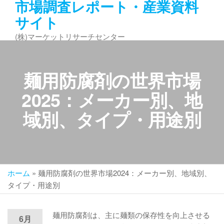
市場調査レポート・産業資料
コ
サイト
ン
テ
(株)マーケットリサーチセンター
ン
ツ
へ
麺用防腐剤の世界市場
ス
キ
2025：メーカー別、地
ッ
域別、タイプ・用途別
プ
ホーム
»
麺用防腐剤の世界市場2024：メーカー別、地域別、
タイプ・用途別
麺用防腐剤は、主に麺類の保存性を向上させる
6月