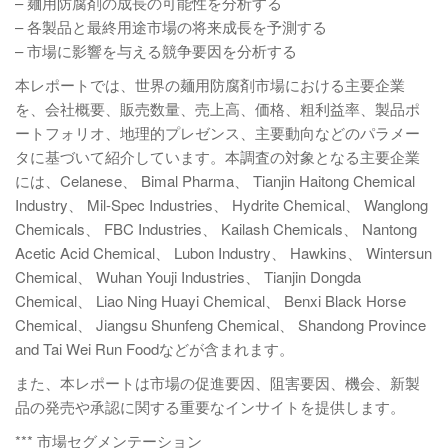
– 麺用防腐剤の成長の可能性を分析する
– 各製品と最終用途市場の将来成長を予測する
– 市場に影響を与える競争要因を分析する
本レポートでは、世界の麺用防腐剤市場における主要企業
を、会社概要、販売数量、売上高、価格、粗利益率、製品ポ
ートフォリオ、地理的プレゼンス、主要動向などのパラメー
タに基づいて紹介しています。本調査の対象となる主要企業
には、Celanese、 Bimal Pharma、 Tianjin Haitong Chemical
Industry、 Mil-Spec Industries、 Hydrite Chemical、 Wanglong
Chemicals、 FBC Industries、 Kailash Chemicals、 Nantong
Acetic Acid Chemical、 Lubon Industry、 Hawkins、 Wintersun
Chemical、 Wuhan Youji Industries、 Tianjin Dongda
Chemical、 Liao Ning Huayi Chemical、 Benxi Black Horse
Chemical、 Jiangsu Shunfeng Chemical、 Shandong Province
and Tai Wei Run Foodなどが含まれます。
また、本レポートは市場の促進要因、阻害要因、機会、新製
品の発売や承認に関する重要なインサイトを提供します。
*** 市場セグメンテーション