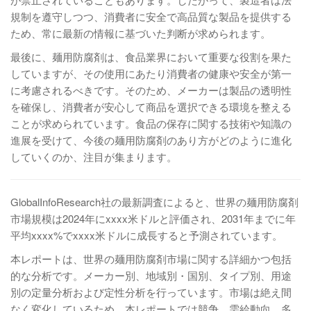
規制を遵守しつつ、消費者に安全で高品質な製品を提供する
ため、常に最新の情報に基づいた判断が求められます。
最後に、麺用防腐剤は、食品業界において重要な役割を果た
していますが、その使用にあたり消費者の健康や安全が第一
に考慮されるべきです。そのため、メーカーは製品の透明性
を確保し、消費者が安心して商品を選択できる環境を整える
ことが求められています。食品の保存に関する技術や知識の
進展を受けて、今後の麺用防腐剤のあり方がどのように進化
していくのか、注目が集まります。
GlobalInfoResearch社の最新調査によると、世界の麺用防腐剤
市場規模は2024年にxxxx米ドルと評価され、2031年までに年
平均xxxx%でxxxx米ドルに成長すると予測されています。
本レポートは、世界の麺用防腐剤市場に関する詳細かつ包括
的な分析です。メーカー別、地域別・国別、タイプ別、用途
別の定量分析および定性分析を行っています。市場は絶え間
なく変化しているため、本レポートでは競争、需給動向、多