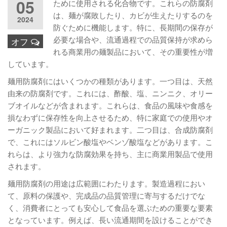
05
ために使用される化合物です。これらの防腐剤
は、麺が腐敗したり、カビが生えたりするのを
2024
防ぐために機能します。特に、長期間の保存が
必要な場合や、流通過程での品質保持が求めら
オフ
れる商業用の麺製品において、その重要性が増
しています。
麺用防腐剤にはいくつかの種類があります。一つ目は、天然
由来の防腐剤です。これには、酢酸、塩、ニンニク、オリー
ブオイルなどが含まれます。これらは、食品の風味や食感を
損なわずに保存性を向上させるため、特に家庭での使用やオ
ーガニック製品において好まれます。二つ目は、合成防腐剤
で、これにはソルビン酸塩やベンゾ酸塩などがあります。こ
れらは、より強力な防腐効果を持ち、主に商業用製品で使用
されます。
麺用防腐剤の用途は広範囲にわたります。製造過程におい
て、原料の保護や、完成品の品質管理に寄与するだけでな
く、消費者にとっても安心して食品を選ぶための重要な要素
となっています。例えば、長い流通期間を設けることができ