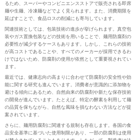
るため、スーパーやコンビニエンスストアで販売される即席
麺や生麺、冷凍麺などでよく見られます。また、消費期限を
延ばすことで、食品ロスの削減にも寄与しています。
関連技術としては、包装技術の進歩が挙げられます。真空包
装やガス置換包装などの技術を用いることで、麺用防腐剤の
必要性が減少するケースもあります。しかし、これらの技術
が高コストであることや、すべてのメーカーが採用できるわ
けではないため、防腐剤の使用が依然として重要視されてい
ます。
最近では、健康志向の高まりに合わせて防腐剤の安全性や効
能に関する研究も進んでいます。消費者が意識的に添加物を
避ける傾向にあるため、自然由来の防腐剤や新たな保存技術
の開発が進んでいます。たとえば、特定の酵素を利用して麺
の品質を保ちながら、自然な風味を損なわない方法などが提
案されています。
さらに、麺用防腐剤に関連する規制も存在します。各国の食
品安全基準に基づいた使用制限があり、一部の防腐剤は使用
が禁止されていることもあります。したがって、製造者は法