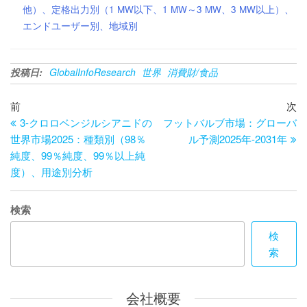
他）、定格出力別（1 MW以下、1 MW～3 MW、3 MW以上）、
エンドユーザー別、地域別
投稿日:
GlobalInfoResearch
世界
消費財/食品
投
過
次
前
次
去
の
3-クロロベンジルシアニドの
フットバルブ市場：グローバ
稿
の
投
世界市場2025：種類別（98％
ル予測2025年-2031年
ナ
投
稿
純度、99％純度、99％以上純
ビ
稿
度）、用途別分析
ゲ
検索
ー
検
シ
索
ョ
ン
会社概要