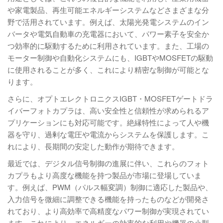
や家電製品、再生可能エネルギーシステムなどさまざまな分
野で活用されています。例えば、太陽光発電システムのイン
バータや電気自動車の充電器において、パワー素子を安全か
つ効率的に駆動するために利用されています。また、工場の
モーター制御や自動化システムにも、IGBTやMOSFETの駆動
に使用されることが多く、これにより精密な制御が可能とな
ります。
さらに、オプトエレクトロニクスIGBT・MOSFETゲートドラ
イバーフォトカプラは、高い安全性と信頼性が求められるア
プリケーションにも対応可能です。絶縁特性によって人や機
器を守り、過剰な電圧や電流からシステムを保護します。こ
れにより、長期間の安定した動作が期待できます。
最近では、デジタル信号制御の進展に伴い、これらのフォト
カプラもより高度な機能を持つ製品が市場に登場していま
す。例えば、PWM（パルス幅変調）制御に適応した製品や、
入力信号を微細に調整できる機能を持ったものなどが開発さ
れており、より高効率で高精度なパワー制御が実現されてい
ます。これにより、エネルギーの効率的な利用や機器の小型