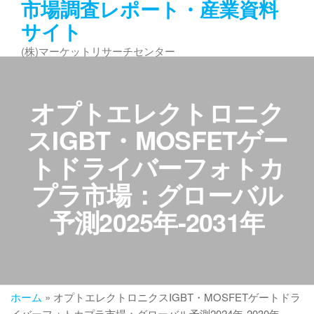
市場調査レポート・産業資料
コ
サイト
ン
テ
(株)マーケットリサーチセンター
ン
ツ
へ
オプトエレクトロニク
ス
キ
スIGBT・MOSFETゲー
ッ
トドライバーフォトカ
プ
プラ市場：グローバル
予測2025年-2031年
ホーム
»
オプトエレクトロニクスIGBT・MOSFETゲートドラ
イバーフォトカプラ市場：グローバル予測2024年-2030年