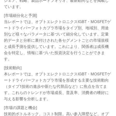
シェア、戦略、製品ポートフォリオ、最新動向などを掲載し
ています。
[市場細分化と予測]
当レポートでは、オプトエレクトロニクスIGBT・MOSFETゲ
ートドライバーフォトカプラ市場をタイプ別、地域別、用途
別など様々なパラメータに基づいて細分化しています。定量
的データと分析に裏付けされた各セグメントごとの市場規模
と成長予測を提供しています。これにより、関係者は成長機
会を特定し、情報に基づいた投資決定を行うことができま
す。
[技術動向]
本レポートでは、オプトエレクトロニクスIGBT・MOSFETゲ
ートドライバーフォトカプラ市場を形成する主要な技術動向
（タイプ1技術の進歩や新たな代替品など）に焦点を当てま
す。これらのトレンドが市場成長、普及率、消費者の嗜好に
与える影響を分析します。
[市場の課題と機会]
技術的ボトルネック、コスト制限、高い参入障壁など、オプ