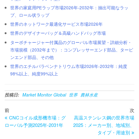
世界の家庭用PEラップ市場2026年-2032年：抽出可能なラッ
プ、ロール状ラップ
世界のネットワーク最適化サービス市場2026年
世界のデザイナーバッグ＆高級ハンドバッグ市場
ターボチャージャー付属品のグローバル市場展望・詳細分析・
市場規模（2032年まで）：コンプレッサーエンド部品、タービ
ンエンド部品、その他
世界のエチルパラベンナトリウム市場2026年-2032年：純度
98%以上、純度99%以上
投稿日:
Market Monitor Global
世界
農林水産
投
過
次
前
次
去
の
CNCコイル成形機市場：グ
高温ステンレス鋼の世界市場
稿
の
投
ローバル予測2025年-2031年
2025：メーカー別、地域別、
ナ
投
稿
タイプ・用途別