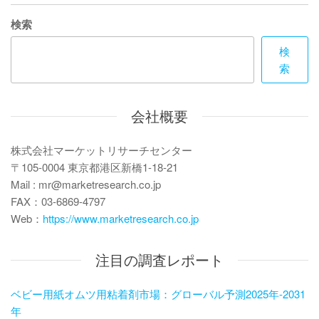
ビ
稿
ゲ
検索
ー
検
索
シ
ョ
会社概要
ン
株式会社マーケットリサーチセンター
〒105-0004 東京都港区新橋1-18-21
Mail : mr@marketresearch.co.jp
FAX：03-6869-4797
Web：
https://www.marketresearch.co.jp
注目の調査レポート
ベビー用紙オムツ用粘着剤市場：グローバル予測2025年-2031
年