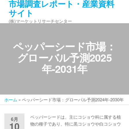
市場調査レポート・産業資料
コ
サイト
ン
テ
(株)マーケットリサーチセンター
ン
ツ
へ
ペッパーシード市場：
ス
キ
グローバル予測2025
ッ
年-2031年
プ
ホーム
»
ペッパーシード市場：グローバル予測2024年-2030年
ペッパーシードは、主にコショウ科に属する植
6月
10
物の種子であり、特に黒コショウや白コショウ