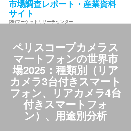
市場調査レポート・産業資料
コ
サイト
ン
テ
(株)マーケットリサーチセンター
ン
ツ
へ
ペリスコープカメラス
ス
キ
マートフォンの世界市
ッ
場2025：種類別（リア
プ
カメラ3台付きスマート
フォン、リアカメラ4台
付きスマートフォ
ン）、用途別分析