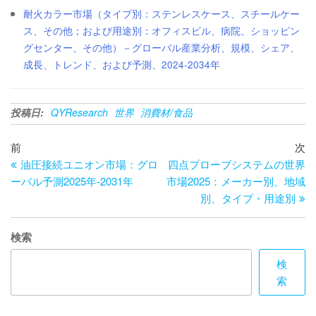
耐火カラー市場（タイプ別：ステンレスケース、スチールケー
ス、その他；および用途別：オフィスビル、病院、ショッピン
グセンター、その他）－グローバル産業分析、規模、シェア、
成長、トレンド、および予測、2024-2034年
投稿日:
QYResearch
世界
消費材/食品
投
過
次
前
次
去
の
油圧接続ユニオン市場：グロ
四点プローブシステムの世界
稿
の
投
ーバル予測2025年-2031年
市場2025：メーカー別、地域
ナ
投
稿
別、タイプ・用途別
ビ
稿
ゲ
検索
ー
検
索
シ
ョ