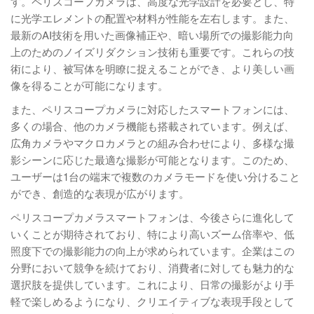
す。ペリスコープカメラは、高度な光学設計を必要とし、特
に光学エレメントの配置や材料が性能を左右します。また、
最新のAI技術を用いた画像補正や、暗い場所での撮影能力向
上のためのノイズリダクション技術も重要です。これらの技
術により、被写体を明瞭に捉えることができ、より美しい画
像を得ることが可能になります。
また、ペリスコープカメラに対応したスマートフォンには、
多くの場合、他のカメラ機能も搭載されています。例えば、
広角カメラやマクロカメラとの組み合わせにより、多様な撮
影シーンに応じた最適な撮影が可能となります。このため、
ユーザーは1台の端末で複数のカメラモードを使い分けること
ができ、創造的な表現が広がります。
ペリスコープカメラスマートフォンは、今後さらに進化して
いくことが期待されており、特により高いズーム倍率や、低
照度下での撮影能力の向上が求められています。企業はこの
分野において競争を続けており、消費者に対しても魅力的な
選択肢を提供しています。これにより、日常の撮影がより手
軽で楽しめるようになり、クリエイティブな表現手段として